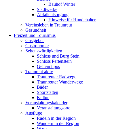
Bauhof Winter
Stadtwerke
Abfallentsorgung
Hinweise für Hundehalter
Vereinsleben in Traunreut
Gesundheit
Freizeit und Tourismus
Gastgeber
Gastronomie
Sehenswürdigkeiten
Schloss und Burg Stein
Schloss Pertenstein
Geheimtipps
Traunreut aktiv
Traunreuter Radwege
Traunreuter Wanderwege
Bäder
Sportstätten
Kultur
Veranstaltungskalender
Veranstaltungsorte
Ausflüge
Radeln in der Region
Wandern in der Region
Wasser