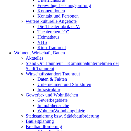
Unterrichtsorte
Freiwillige Leistungsprüfung
Kooperationen
Kontakt und Personen
weitere kulturelle Angebote
Die Theaterfabrik e. V.
Theaterchen “O”
Heimathaus
VHS
Kino Traunreut
Wohnen, Wirtschaft, Bauen
Aktuelles
Stand Ort Traunreut – Kommunalunternehmen der
Stadt Traunreut
Wirtschaftsstandort Traunreut
Daten & Fakten
Unternehmen und Strukturen
Infrastruktur
Gewerbe- und Wohnflächen
Gewerbegebiete
Immobiliensuche
Wohnen/Wohnbaugebiete
Stadtsanierung bzw. Städebauförderung
Bauleitplanung
Breitbandförderung