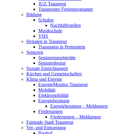
JUZ Traunreut
Traunreuter Ferienprogramm
Bildung
Schulen
Nachhilfestellen
Musikschule
VHS
Heiraten in Traunreut
Trauungen in Pertenstein
Senioren
Seniorensportgeräte
Seniorenbeirat
Soziale Einrichtungen
Kirchen und Gemeinschaften
Klima und Energie
EnergieMonitor Traunreut
Mobilität
Elektromobilität
Energieberatung
Energieberatung – Meldungen
Förderungen
Förderungen – Meldungen
Fairtrade Stadt Traunreut
Ver- und Entsorgung
Bauhof