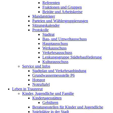
Referenten
Fraktionen und Gruppen
Beiräte und Arbeitskreise
Mandatsträger
Parteien und Wählergruppierungen
Sitzungskalender
Protokolle
Stadtrat
Bau- und Umweltausschuss
Hauptausschuss
Werkausschuss
Verkehrsausschuss
Lenkungsgruppe Städtebauförderung
Kulturausschuss
Service und Infos
Stadtplan und Verkehrsanbindung
Grundwassermessstelle P6
Hotspot
Notruftafel
Leben in Traunreut
Kinder, Jugendliche und Familie
Kindertagesstätten
Gebühren
Beratungsstellen für Kinder und Jugendliche
Spielplätze in der Stadt