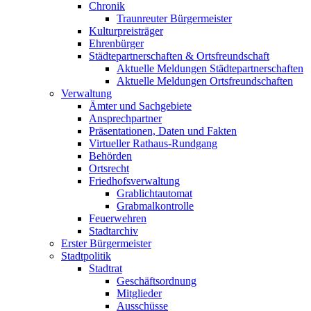
Chronik
Traunreuter Bürgermeister
Kulturpreisträger
Ehrenbürger
Städtepartnerschaften & Ortsfreundschaft
Aktuelle Meldungen Städtepartnerschaften
Aktuelle Meldungen Ortsfreundschaften
Verwaltung
Ämter und Sachgebiete
Ansprechpartner
Präsentationen, Daten und Fakten
Virtueller Rathaus-Rundgang
Behörden
Ortsrecht
Friedhofsverwaltung
Grablichtautomat
Grabmalkontrolle
Feuerwehren
Stadtarchiv
Erster Bürgermeister
Stadtpolitik
Stadtrat
Geschäftsordnung
Mitglieder
Ausschüsse