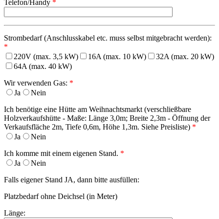
Telefon/Handy
*
Strombedarf (Anschlusskabel etc. muss selbst mitgebracht werden):
*
220V (max. 3,5 kW)
16A (max. 10 kW)
32A (max. 20 kW)
64A (max. 40 kW)
Wir verwenden Gas:
*
Ja
Nein
Ich benötige eine Hütte am Weihnachtsmarkt (verschließbare
Holzverkaufshütte - Maße: Länge 3,0m; Breite 2,3m - Öffnung der
Verkaufsfläche 2m, Tiefe 0,6m, Höhe 1,3m. Siehe Preisliste)
*
Ja
Nein
Ich komme mit einem eigenen Stand.
*
Ja
Nein
Falls eigener Stand JA, dann bitte ausfüllen:
Platzbedarf ohne Deichsel (in Meter)
Länge: