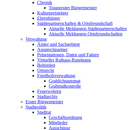
Chronik
Traunreuter Bürgermeister
Kulturpreisträger
Ehrenbürger
Städtepartnerschaften & Ortsfreundschaft
Aktuelle Meldungen Städtepartnerschaften
Aktuelle Meldungen Ortsfreundschaften
Verwaltung
Ämter und Sachgebiete
Ansprechpartner
Präsentationen, Daten und Fakten
Virtueller Rathaus-Rundgang
Behörden
Ortsrecht
Friedhofsverwaltung
Grablichtautomat
Grabmalkontrolle
Feuerwehren
Stadtarchiv
Erster Bürgermeister
Stadtpolitik
Stadtrat
Geschäftsordnung
Mitglieder
Ausschüsse