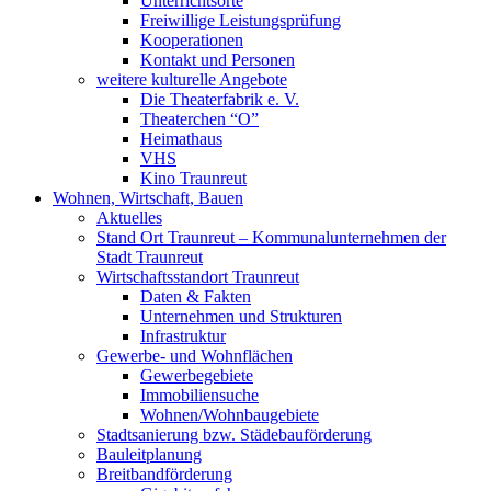
Unterrichtsorte
Freiwillige Leistungsprüfung
Kooperationen
Kontakt und Personen
weitere kulturelle Angebote
Die Theaterfabrik e. V.
Theaterchen “O”
Heimathaus
VHS
Kino Traunreut
Wohnen, Wirtschaft, Bauen
Aktuelles
Stand Ort Traunreut – Kommunalunternehmen der
Stadt Traunreut
Wirtschaftsstandort Traunreut
Daten & Fakten
Unternehmen und Strukturen
Infrastruktur
Gewerbe- und Wohnflächen
Gewerbegebiete
Immobiliensuche
Wohnen/Wohnbaugebiete
Stadtsanierung bzw. Städebauförderung
Bauleitplanung
Breitbandförderung