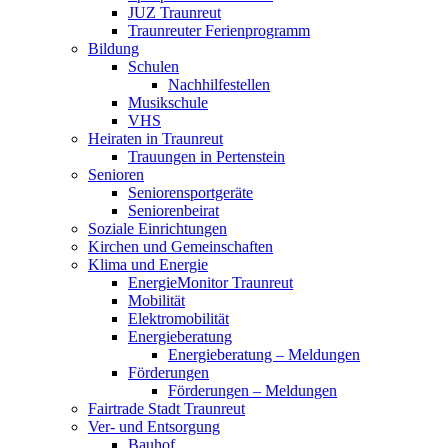
JUZ Traunreut
Traunreuter Ferienprogramm
Bildung
Schulen
Nachhilfestellen
Musikschule
VHS
Heiraten in Traunreut
Trauungen in Pertenstein
Senioren
Seniorensportgeräte
Seniorenbeirat
Soziale Einrichtungen
Kirchen und Gemeinschaften
Klima und Energie
EnergieMonitor Traunreut
Mobilität
Elektromobilität
Energieberatung
Energieberatung – Meldungen
Förderungen
Förderungen – Meldungen
Fairtrade Stadt Traunreut
Ver- und Entsorgung
Bauhof