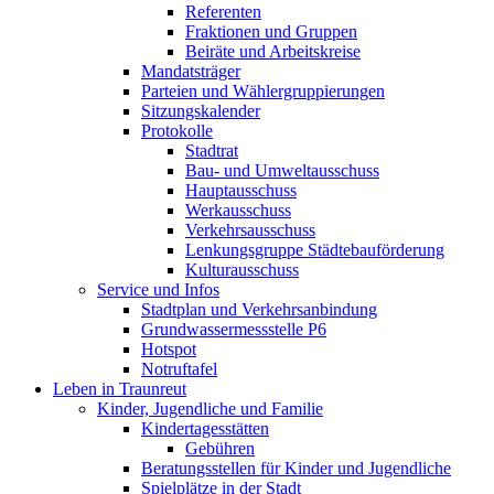
Referenten
Fraktionen und Gruppen
Beiräte und Arbeitskreise
Mandatsträger
Parteien und Wählergruppierungen
Sitzungskalender
Protokolle
Stadtrat
Bau- und Umweltausschuss
Hauptausschuss
Werkausschuss
Verkehrsausschuss
Lenkungsgruppe Städtebauförderung
Kulturausschuss
Service und Infos
Stadtplan und Verkehrsanbindung
Grundwassermessstelle P6
Hotspot
Notruftafel
Leben in Traunreut
Kinder, Jugendliche und Familie
Kindertagesstätten
Gebühren
Beratungsstellen für Kinder und Jugendliche
Spielplätze in der Stadt