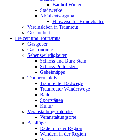
Bauhof Winter
Stadtwerke
Abfallentsorgung
Hinweise für Hundehalter
Vereinsleben in Traunreut
Gesundheit
Freizeit und Tourismus
Gastgeber
Gastronomie
Sehenswürdigkeiten
Schloss und Burg Stein
Schloss Pertenstein
Geheimtipps
Traunreut aktiv
Traunreuter Radwege
Traunreuter Wanderwege
Bäder
Sportstätten
Kultur
Veranstaltungskalender
Veranstaltungsorte
Ausflüge
Radeln in der Region
Wandern in der Region
Wasser