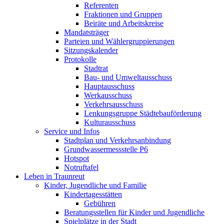
Referenten
Fraktionen und Gruppen
Beiräte und Arbeitskreise
Mandatsträger
Parteien und Wählergruppierungen
Sitzungskalender
Protokolle
Stadtrat
Bau- und Umweltausschuss
Hauptausschuss
Werkausschuss
Verkehrsausschuss
Lenkungsgruppe Städtebauförderung
Kulturausschuss
Service und Infos
Stadtplan und Verkehrsanbindung
Grundwassermessstelle P6
Hotspot
Notruftafel
Leben in Traunreut
Kinder, Jugendliche und Familie
Kindertagesstätten
Gebühren
Beratungsstellen für Kinder und Jugendliche
Spielplätze in der Stadt