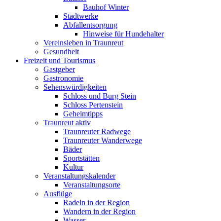
Bauhof Winter
Stadtwerke
Abfallentsorgung
Hinweise für Hundehalter
Vereinsleben in Traunreut
Gesundheit
Freizeit und Tourismus
Gastgeber
Gastronomie
Sehenswürdigkeiten
Schloss und Burg Stein
Schloss Pertenstein
Geheimtipps
Traunreut aktiv
Traunreuter Radwege
Traunreuter Wanderwege
Bäder
Sportstätten
Kultur
Veranstaltungskalender
Veranstaltungsorte
Ausflüge
Radeln in der Region
Wandern in der Region
Wasser