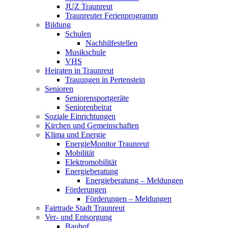
JUZ Traunreut
Traunreuter Ferienprogramm
Bildung
Schulen
Nachhilfestellen
Musikschule
VHS
Heiraten in Traunreut
Trauungen in Pertenstein
Senioren
Seniorensportgeräte
Seniorenbeirat
Soziale Einrichtungen
Kirchen und Gemeinschaften
Klima und Energie
EnergieMonitor Traunreut
Mobilität
Elektromobilität
Energieberatung
Energieberatung – Meldungen
Förderungen
Förderungen – Meldungen
Fairtrade Stadt Traunreut
Ver- und Entsorgung
Bauhof