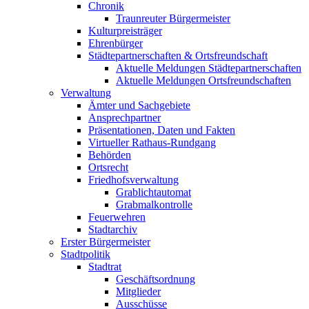
Chronik
Traunreuter Bürgermeister
Kulturpreisträger
Ehrenbürger
Städtepartnerschaften & Ortsfreundschaft
Aktuelle Meldungen Städtepartnerschaften
Aktuelle Meldungen Ortsfreundschaften
Verwaltung
Ämter und Sachgebiete
Ansprechpartner
Präsentationen, Daten und Fakten
Virtueller Rathaus-Rundgang
Behörden
Ortsrecht
Friedhofsverwaltung
Grablichtautomat
Grabmalkontrolle
Feuerwehren
Stadtarchiv
Erster Bürgermeister
Stadtpolitik
Stadtrat
Geschäftsordnung
Mitglieder
Ausschüsse