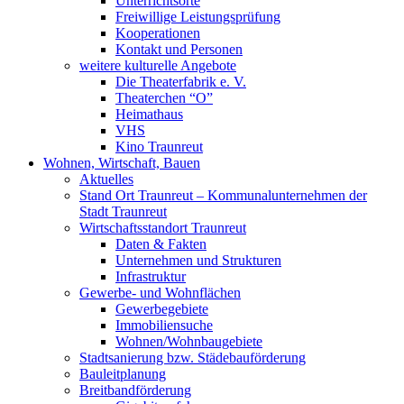
Unterrichtsorte
Freiwillige Leistungsprüfung
Kooperationen
Kontakt und Personen
weitere kulturelle Angebote
Die Theaterfabrik e. V.
Theaterchen “O”
Heimathaus
VHS
Kino Traunreut
Wohnen, Wirtschaft, Bauen
Aktuelles
Stand Ort Traunreut – Kommunalunternehmen der
Stadt Traunreut
Wirtschaftsstandort Traunreut
Daten & Fakten
Unternehmen und Strukturen
Infrastruktur
Gewerbe- und Wohnflächen
Gewerbegebiete
Immobiliensuche
Wohnen/Wohnbaugebiete
Stadtsanierung bzw. Städebauförderung
Bauleitplanung
Breitbandförderung