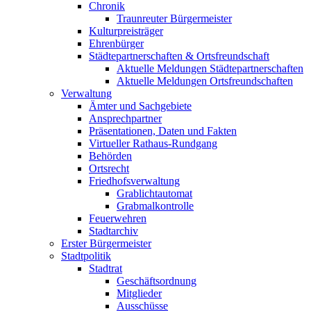
Chronik
Traunreuter Bürgermeister
Kulturpreisträger
Ehrenbürger
Städtepartnerschaften & Ortsfreundschaft
Aktuelle Meldungen Städtepartnerschaften
Aktuelle Meldungen Ortsfreundschaften
Verwaltung
Ämter und Sachgebiete
Ansprechpartner
Präsentationen, Daten und Fakten
Virtueller Rathaus-Rundgang
Behörden
Ortsrecht
Friedhofsverwaltung
Grablichtautomat
Grabmalkontrolle
Feuerwehren
Stadtarchiv
Erster Bürgermeister
Stadtpolitik
Stadtrat
Geschäftsordnung
Mitglieder
Ausschüsse