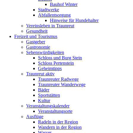
Bauhof Winter
Stadtwerke
Abfallentsorgung
Hinweise für Hundehalter
Vereinsleben in Traunreut
Gesundheit
Freizeit und Tourismus
Gastgeber
Gastronomie
Sehenswürdigkeiten
Schloss und Burg Stein
Schloss Pertenstein
Geheimtipps
Traunreut aktiv
Traunreuter Radwege
Traunreuter Wanderwege
Bäder
Sportstätten
Kultur
Veranstaltungskalender
Veranstaltungsorte
Ausflüge
Radeln in der Region
Wandern in der Region
Wasser