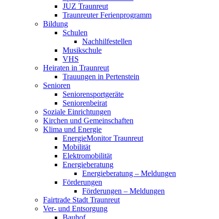
JUZ Traunreut
Traunreuter Ferienprogramm
Bildung
Schulen
Nachhilfestellen
Musikschule
VHS
Heiraten in Traunreut
Trauungen in Pertenstein
Senioren
Seniorensportgeräte
Seniorenbeirat
Soziale Einrichtungen
Kirchen und Gemeinschaften
Klima und Energie
EnergieMonitor Traunreut
Mobilität
Elektromobilität
Energieberatung
Energieberatung – Meldungen
Förderungen
Förderungen – Meldungen
Fairtrade Stadt Traunreut
Ver- und Entsorgung
Bauhof