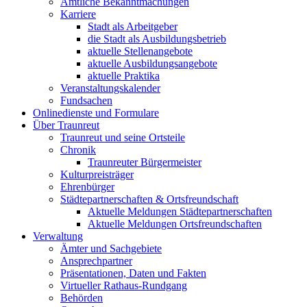
Amtliche Bekanntmachungen
Karriere
Stadt als Arbeitgeber
die Stadt als Ausbildungsbetrieb
aktuelle Stellenangebote
aktuelle Ausbildungsangebote
aktuelle Praktika
Veranstaltungskalender
Fundsachen
Onlinedienste und Formulare
Über Traunreut
Traunreut und seine Ortsteile
Chronik
Traunreuter Bürgermeister
Kulturpreisträger
Ehrenbürger
Städtepartnerschaften & Ortsfreundschaft
Aktuelle Meldungen Städtepartnerschaften
Aktuelle Meldungen Ortsfreundschaften
Verwaltung
Ämter und Sachgebiete
Ansprechpartner
Präsentationen, Daten und Fakten
Virtueller Rathaus-Rundgang
Behörden