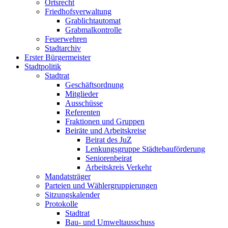
Ortsrecht
Friedhofsverwaltung
Grablichtautomat
Grabmalkontrolle
Feuerwehren
Stadtarchiv
Erster Bürgermeister
Stadtpolitik
Stadtrat
Geschäftsordnung
Mitglieder
Ausschüsse
Referenten
Fraktionen und Gruppen
Beiräte und Arbeitskreise
Beirat des JuZ
Lenkungsgruppe Städtebauförderung
Seniorenbeirat
Arbeitskreis Verkehr
Mandatsträger
Parteien und Wählergruppierungen
Sitzungskalender
Protokolle
Stadtrat
Bau- und Umweltausschuss