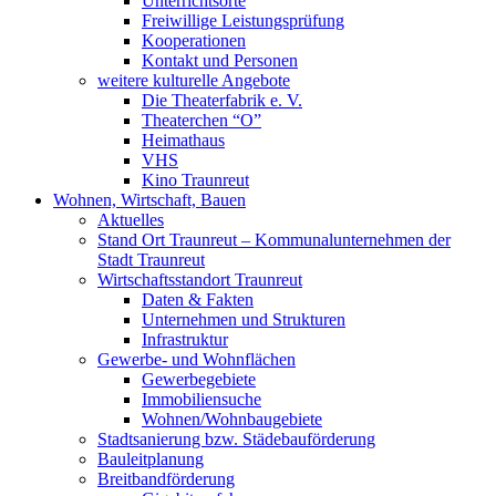
Unterrichtsorte
Freiwillige Leistungsprüfung
Kooperationen
Kontakt und Personen
weitere kulturelle Angebote
Die Theaterfabrik e. V.
Theaterchen “O”
Heimathaus
VHS
Kino Traunreut
Wohnen, Wirtschaft, Bauen
Aktuelles
Stand Ort Traunreut – Kommunalunternehmen der
Stadt Traunreut
Wirtschaftsstandort Traunreut
Daten & Fakten
Unternehmen und Strukturen
Infrastruktur
Gewerbe- und Wohnflächen
Gewerbegebiete
Immobiliensuche
Wohnen/Wohnbaugebiete
Stadtsanierung bzw. Städebauförderung
Bauleitplanung
Breitbandförderung