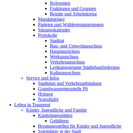
Referenten
Fraktionen und Gruppen
Beiräte und Arbeitskreise
Mandatsträger
Parteien und Wählergruppierungen
Sitzungskalender
Protokolle
Stadtrat
Bau- und Umweltausschuss
Hauptausschuss
Werkausschuss
Verkehrsausschuss
Lenkungsgruppe Städtebauförderung
Kulturausschuss
Service und Infos
Stadtplan und Verkehrsanbindung
Grundwassermessstelle P6
Hotspot
Notruftafel
Leben in Traunreut
Kinder, Jugendliche und Familie
Kindertagesstätten
Gebühren
Beratungsstellen für Kinder und Jugendliche
Spielplätze in der Stadt