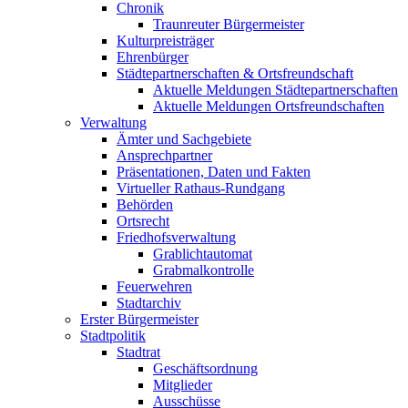
Chronik
Traunreuter Bürgermeister
Kulturpreisträger
Ehrenbürger
Städtepartnerschaften & Ortsfreundschaft
Aktuelle Meldungen Städtepartnerschaften
Aktuelle Meldungen Ortsfreundschaften
Verwaltung
Ämter und Sachgebiete
Ansprechpartner
Präsentationen, Daten und Fakten
Virtueller Rathaus-Rundgang
Behörden
Ortsrecht
Friedhofsverwaltung
Grablichtautomat
Grabmalkontrolle
Feuerwehren
Stadtarchiv
Erster Bürgermeister
Stadtpolitik
Stadtrat
Geschäftsordnung
Mitglieder
Ausschüsse