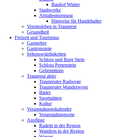
Bauhof Winter
Stadtwerke
Abfallentsorgung
Hinweise für Hundehalter
Vereinsleben in Traunreut
Gesundheit
Freizeit und Tourismus
Gastgeber
Gastronomie
Sehenswürdigkeiten
Schloss und Burg Stein
Schloss Pertenstein
Geheimtipps
Traunreut aktiv
Traunreuter Radwege
Traunreuter Wanderwege
Bäder
Sportstätten
Kultur
Veranstaltungskalender
Veranstaltungsorte
Ausflüge
Radeln in der Region
Wandern in der Region
Wasser