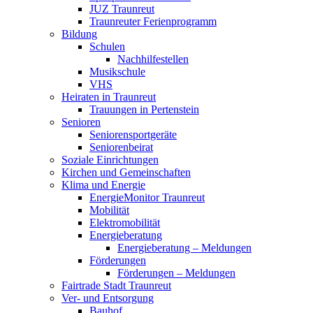
JUZ Traunreut
Traunreuter Ferienprogramm
Bildung
Schulen
Nachhilfestellen
Musikschule
VHS
Heiraten in Traunreut
Trauungen in Pertenstein
Senioren
Seniorensportgeräte
Seniorenbeirat
Soziale Einrichtungen
Kirchen und Gemeinschaften
Klima und Energie
EnergieMonitor Traunreut
Mobilität
Elektromobilität
Energieberatung
Energieberatung – Meldungen
Förderungen
Förderungen – Meldungen
Fairtrade Stadt Traunreut
Ver- und Entsorgung
Bauhof