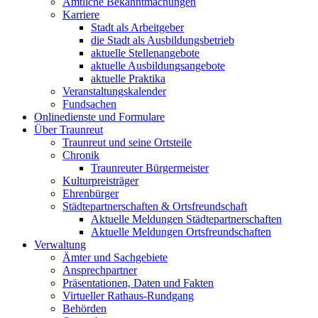
Amtliche Bekanntmachungen
Karriere
Stadt als Arbeitgeber
die Stadt als Ausbildungsbetrieb
aktuelle Stellenangebote
aktuelle Ausbildungsangebote
aktuelle Praktika
Veranstaltungskalender
Fundsachen
Onlinedienste und Formulare
Über Traunreut
Traunreut und seine Ortsteile
Chronik
Traunreuter Bürgermeister
Kulturpreisträger
Ehrenbürger
Städtepartnerschaften & Ortsfreundschaft
Aktuelle Meldungen Städtepartnerschaften
Aktuelle Meldungen Ortsfreundschaften
Verwaltung
Ämter und Sachgebiete
Ansprechpartner
Präsentationen, Daten und Fakten
Virtueller Rathaus-Rundgang
Behörden