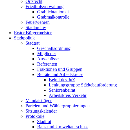
Ortsrecht
Friedhofsverwaltung
Grablichtautomat
Grabmalkontrolle
Feuerwehren
Stadtarchiv
Erster Bürgermeister
Stadtpolitik
Stadtrat
Geschäftsordnung
Mitglieder
Ausschüsse
Referenten
Fraktionen und Gruppen
Beiräte und Arbeitskreise
Beirat des JuZ
Lenkungsgruppe Städtebauförderung
Seniorenbeirat
Arbeitskreis Verkehr
Mandatsträger
Parteien und Wählergruppierungen
Sitzungskalender
Protokolle
Stadtrat
Bau- und Umweltausschuss