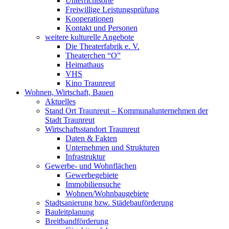
Unterrichtsorte
Freiwillige Leistungsprüfung
Kooperationen
Kontakt und Personen
weitere kulturelle Angebote
Die Theaterfabrik e. V.
Theaterchen “O”
Heimathaus
VHS
Kino Traunreut
Wohnen, Wirtschaft, Bauen
Aktuelles
Stand Ort Traunreut – Kommunalunternehmen der
Stadt Traunreut
Wirtschaftsstandort Traunreut
Daten & Fakten
Unternehmen und Strukturen
Infrastruktur
Gewerbe- und Wohnflächen
Gewerbegebiete
Immobiliensuche
Wohnen/Wohnbaugebiete
Stadtsanierung bzw. Städebauförderung
Bauleitplanung
Breitbandförderung