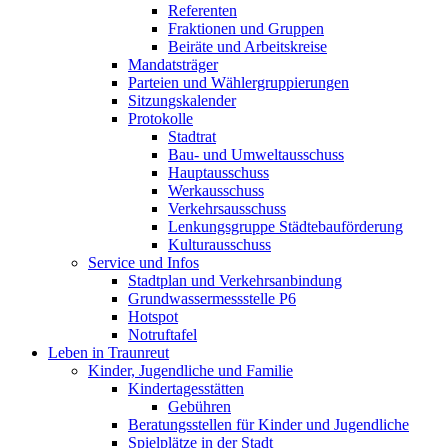
Referenten
Fraktionen und Gruppen
Beiräte und Arbeitskreise
Mandatsträger
Parteien und Wählergruppierungen
Sitzungskalender
Protokolle
Stadtrat
Bau- und Umweltausschuss
Hauptausschuss
Werkausschuss
Verkehrsausschuss
Lenkungsgruppe Städtebauförderung
Kulturausschuss
Service und Infos
Stadtplan und Verkehrsanbindung
Grundwassermessstelle P6
Hotspot
Notruftafel
Leben in Traunreut
Kinder, Jugendliche und Familie
Kindertagesstätten
Gebühren
Beratungsstellen für Kinder und Jugendliche
Spielplätze in der Stadt