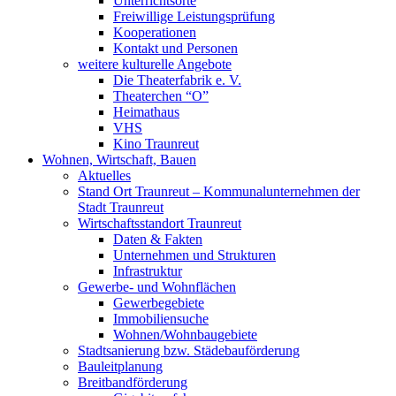
Unterrichtsorte
Freiwillige Leistungsprüfung
Kooperationen
Kontakt und Personen
weitere kulturelle Angebote
Die Theaterfabrik e. V.
Theaterchen “O”
Heimathaus
VHS
Kino Traunreut
Wohnen, Wirtschaft, Bauen
Aktuelles
Stand Ort Traunreut – Kommunalunternehmen der
Stadt Traunreut
Wirtschaftsstandort Traunreut
Daten & Fakten
Unternehmen und Strukturen
Infrastruktur
Gewerbe- und Wohnflächen
Gewerbegebiete
Immobiliensuche
Wohnen/Wohnbaugebiete
Stadtsanierung bzw. Städebauförderung
Bauleitplanung
Breitbandförderung