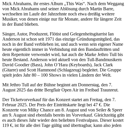
Mick Abrahams, ihr erstes Album „This Was“. Nach dem Weggang
von Mick Abrahams und seiner Ablösung durch Martin Barre,
wechselten im Laufe der Jahrzehnte noch etwa dreißig weitere
Musiker, von denen einige nur für Monate, andere für längere Zeit
in der Band blieben.
Sänger, Autor, Produzent, Flötist und Gelegenheitsgitarrist Ian
Anderson ist schon seit 1971 das einzige Gründungsmitglied, das
noch in der Band verblieben ist, und auch wenn sein eigener Name
heute eigentlich immer in Verbindung mit den Bandauftritten und
dem Repertoire verwendet wird, hat auch die Marke Jethro Tull bis
heute Bestand. Anderson wird aktuell von den Tull-Bandmusikern
David Goodier (Bass), John O’Hara (Keyboards), Jack Clark
(Gitarre) und Scott Hammond (Schlagzeug) begleitet. Die Gruppe
spielt jedes Jahr 80 – 100 Shows in vielen Ländern der Welt.
Mit Jethro Tull auf der Bühne beginnt am Donnerstag, den 7.
August 2025 das dritte Bergflair Open Air im Freibad Traunreut.
Der Ticketvorverkauf für das Konzert startet am Freitag, den 7.
Februar 2025. Der Preis der Eintrittskarte liegt bei 47 €. Die
Konzerte von Milky Chance am 8. August und von Seiler & Speer
am 9. August sind ebenfalls bereits im Vorverkauf. Gleichzeitig gibt
es auch dieses Jahr wieder den beliebten Festivalpass. Dieser kostet
119 €, ist für alle drei Tage gültig und übertragbar, kann also jeden