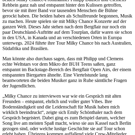
Rehbein ganz nah und entspannt hinter den Kulissen getroffen,
bevor sie mit ihrer Band vor tausenden Menschen die Bühne
gerockt haben. Die beiden haben als Schulfreunde begonnen, Musik
zu machen. Heute spielen sie mit Milky Chance Konzerte auf der
ganzen Welt. Dieses Jahr stehen nach dem Bergflair nur noch ein
paar Deutschland-Auftritte auf dem Tourplan, dafür waren sie schon
in den USA, in Kanada und an verschiedenen Orten in Europa
unterwegs. 2024 führte ihre Tour Milky Chance bis nach Australien,
Südafrika und Brasilien.
Man könnte also durchaus sagen, dass mit Philipp und Clemens
echte Weltstars vor dem Mikro der BUH Teens saßen, ganz
entspannt im Backstage-Bereich des Bergflair Open Airs, der einem
entspannten Biergarten ähnelte. Eine Viertelstunde lang
beantworteten die beiden Musiker ganz in Ruhe sämtliche Fragen
der Jugendlichen.
„Milky Chance zu interviewen war wie ein Gespräch mit alten
Freunden – entspannt, ehrlich und voller guter Vibes. Ihre
Bodenständigkeit und die Leidenschaft für Musik haben mich
wirklich beeindruckt“, zeigte sich Emily Schönthaler nach dem
Gespräch begeistert. Dabei ging es zum Beispiel darum, welcher
Song live am meisten Spaß macht, wieso sie aus Kassel nach Berlin
gezogen sind, oder welche lustige Geschichte sie auf Tour schon
erlebt haben. Übrigens kommen auffallend viele Crew-Mitglieder