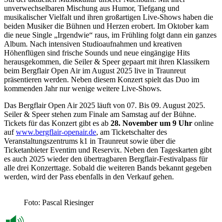
unverwechselbaren Mischung aus Humor, Tiefgang und
musikalischer Vielfalt und ihren großartigen Live-Shows haben die
beiden Musiker die Bühnen und Herzen erobert. Im Oktober kam
die neue Single „Irgendwie“ raus, im Frühling folgt dann ein ganzes
Album. Nach intensiven Studioaufnahmen und kreativen
Höhenflügen sind frische Sounds und neue eingängige Hits
herausgekommen, die Seiler & Speer gepaart mit ihren Klassikern
beim Bergflair Open Air im August 2025 live in Traunreut
präsentieren werden. Neben diesem Konzert spielt das Duo im
kommenden Jahr nur wenige weitere Live-Shows.
Das Bergflair Open Air 2025 läuft von 07. Bis 09. August 2025.
Seiler & Speer stehen zum Finale am Samstag auf der Bühne.
Tickets für das Konzert gibt es ab
28. November um 9 Uhr
online
auf
www.bergflair-openair.de
, am Ticketschalter des
Veranstaltungszentrums k1 in Traunreut sowie über die
Ticketanbieter Eventim und Reservix. Neben den Tageskarten gibt
es auch 2025 wieder den übertragbaren Bergflair-Festivalpass für
alle drei Konzerttage. Sobald die weiteren Bands bekannt gegeben
werden, wird der Pass ebenfalls in den Verkauf gehen.
Foto: Pascal Riesinger