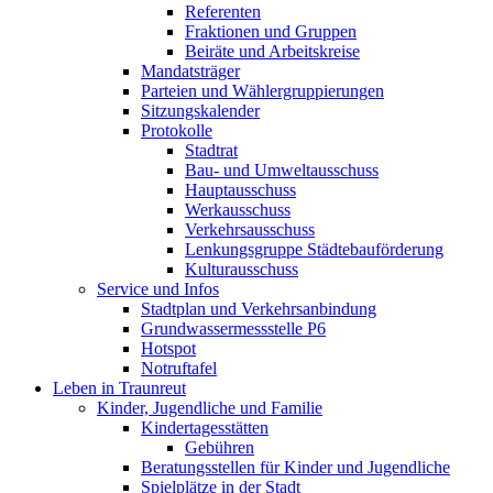
Referenten
Fraktionen und Gruppen
Beiräte und Arbeitskreise
Mandatsträger
Parteien und Wählergruppierungen
Sitzungskalender
Protokolle
Stadtrat
Bau- und Umweltausschuss
Hauptausschuss
Werkausschuss
Verkehrsausschuss
Lenkungsgruppe Städtebauförderung
Kulturausschuss
Service und Infos
Stadtplan und Verkehrsanbindung
Grundwassermessstelle P6
Hotspot
Notruftafel
Leben in Traunreut
Kinder, Jugendliche und Familie
Kindertagesstätten
Gebühren
Beratungsstellen für Kinder und Jugendliche
Spielplätze in der Stadt