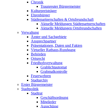
Chronik
Traunreuter Bürgermeister
Kulturpreisträger
Ehrenbürger
Städtepartnerschaften & Ortsfreundschaft
Aktuelle Meldungen Städtepartnerschaften
Aktuelle Meldungen Ortsfreundschaften
Verwaltung
Ämter und Sachgebiete
Ansprechpartner
Präsentationen, Daten und Fakten
Virtueller Rathaus-Rundgang
Behörden
Ortsrecht
Friedhofsverwaltung
Grablichtautomat
Grabmalkontrolle
Feuerwehren
Stadtarchiv
Erster Bürgermeister
Stadtpolitik
Stadtrat
Geschäftsordnung
Mitglieder
Ausschüsse