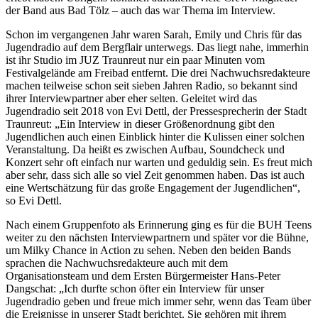
der Band aus Bad Tölz – auch das war Thema im Interview.
Schon im vergangenen Jahr waren Sarah, Emily und Chris für das
Jugendradio auf dem Bergflair unterwegs. Das liegt nahe, immerhin
ist ihr Studio im JUZ Traunreut nur ein paar Minuten vom
Festivalgelände am Freibad entfernt. Die drei Nachwuchsredakteure
machen teilweise schon seit sieben Jahren Radio, so bekannt sind
ihrer Interviewpartner aber eher selten. Geleitet wird das
Jugendradio seit 2018 von Evi Dettl, der Pressesprecherin der Stadt
Traunreut: „Ein Interview in dieser Größenordnung gibt den
Jugendlichen auch einen Einblick hinter die Kulissen einer solchen
Veranstaltung. Da heißt es zwischen Aufbau, Soundcheck und
Konzert sehr oft einfach nur warten und geduldig sein. Es freut mich
aber sehr, dass sich alle so viel Zeit genommen haben. Das ist auch
eine Wertschätzung für das große Engagement der Jugendlichen“,
so Evi Dettl.
Nach einem Gruppenfoto als Erinnerung ging es für die BUH Teens
weiter zu den nächsten Interviewpartnern und später vor die Bühne,
um Milky Chance in Action zu sehen. Neben den beiden Bands
sprachen die Nachwuchsredakteure auch mit dem
Organisationsteam und dem Ersten Bürgermeister Hans-Peter
Dangschat: „Ich durfte schon öfter ein Interview für unser
Jugendradio geben und freue mich immer sehr, wenn das Team über
die Ereignisse in unserer Stadt berichtet. Sie gehören mit ihrem