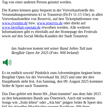
Tag von einer anderen Person genutzt werden.
Die Karten können ganz bequem in der Vorverkaufsstelle des
Veranstaltungszentrums k1 in Traunreut (Di-Fr 11-15 Uhr), in allen
Vorverkaufsstellen von Reservix, auf den Ticketplattformen von
www.eventim.de
bzw.
www.reservix.de
oder direkt auf
www.bergflair-openair.de
erworben werden. Alle weiteren
Informationen gibt es ebenfalls auf der Homepage des Festivals
sowie auf den Social Media-Kanälen der Stadt Traunreut.
Ian Anderson kommt mit seiner Band Jethro Tull zum
Bergflair Open Air 2025 (Foto: Will Ireland
)
Es ist endlich soweit! Pünktlich zum Adventsbeginn beginnt beim
Bergflair Open Air der Vorverkauf für 2025 und eine der drei
Hauptbands steht fest. Am Samstag, den 09. August 2025 kommen
Seiler & Speer nach Traunreut.
Das Duo gehört seit ihrem Hit „Ham kummst“ aus dem Jahr 2015
zu den bekanntesten Bands aus Österreich. Auch mit weiteren
Songs wie „Soits leben“ oder „Ala bin“ prägen Seiler & Speer den
Stil der aktuellen Musikkultur unserer Nachbarn. Mit ihrer