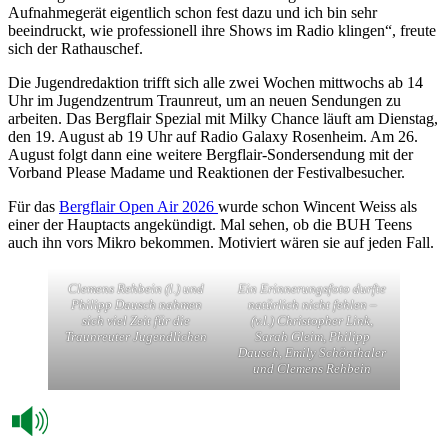
Aufnahmegerät eigentlich schon fest dazu und ich bin sehr
beeindruckt, wie professionell ihre Shows im Radio klingen“, freute
sich der Rathauschef.
Die Jugendredaktion trifft sich alle zwei Wochen mittwochs ab 14
Uhr im Jugendzentrum Traunreut, um an neuen Sendungen zu
arbeiten. Das Bergflair Spezial mit Milky Chance läuft am Dienstag,
den 19. August ab 19 Uhr auf Radio Galaxy Rosenheim. Am 26.
August folgt dann eine weitere Bergflair-Sondersendung mit der
Vorband Please Madame und Reaktionen der Festivalbesucher.
Für das
Bergflair Open Air 2026
wurde schon Wincent Weiss als
einer der Hauptacts angekündigt. Mal sehen, ob die BUH Teens
auch ihn vors Mikro bekommen. Motiviert wären sie auf jeden Fall.
Clemens Rehbein (l.) und
Ein Erinnerungsfoto durfte
Philipp Dausch nahmen
natürlich nicht fehlen –
sich viel Zeit für die
(v.l.) Christopher Link,
Traunreuter Jugendlichen
Sarah Gleim, Philipp
Dausch, Emily Schönthaler
und Clemens Rehbein