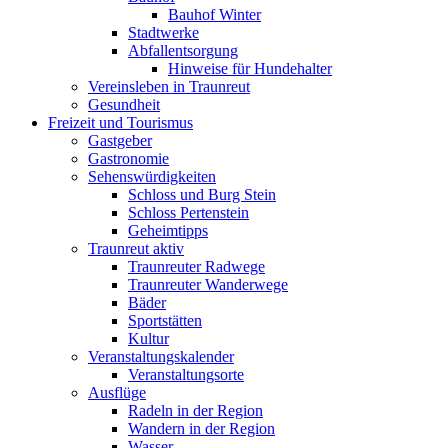
Bauhof Winter
Stadtwerke
Abfallentsorgung
Hinweise für Hundehalter
Vereinsleben in Traunreut
Gesundheit
Freizeit und Tourismus
Gastgeber
Gastronomie
Sehenswürdigkeiten
Schloss und Burg Stein
Schloss Pertenstein
Geheimtipps
Traunreut aktiv
Traunreuter Radwege
Traunreuter Wanderwege
Bäder
Sportstätten
Kultur
Veranstaltungskalender
Veranstaltungsorte
Ausflüge
Radeln in der Region
Wandern in der Region
Wasser