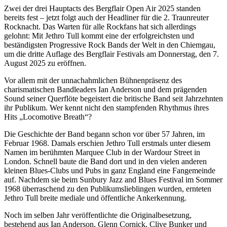
Zwei der drei Hauptacts des Bergflair Open Air 2025 standen
bereits fest – jetzt folgt auch der Headliner für die 2. Traunreuter
Rocknacht. Das Warten für alle Rockfans hat sich allerdings
gelohnt: Mit Jethro Tull kommt eine der erfolgreichsten und
beständigsten Progressive Rock Bands der Welt in den Chiemgau,
um die dritte Auflage des Bergflair Festivals am Donnerstag, den 7.
August 2025 zu eröffnen.
Vor allem mit der unnachahmlichen Bühnenpräsenz des
charismatischen Bandleaders Ian Anderson und dem prägenden
Sound seiner Querflöte begeistert die britische Band seit Jahrzehnten
ihr Publikum. Wer kennt nicht den stampfenden Rhythmus ihres
Hits „Locomotive Breath“?
Die Geschichte der Band begann schon vor über 57 Jahren, im
Februar 1968. Damals erschien Jethro Tull erstmals unter diesem
Namen im berühmten Marquee Club in der Wardour Street in
London. Schnell baute die Band dort und in den vielen anderen
kleinen Blues-Clubs und Pubs in ganz England eine Fangemeinde
auf. Nachdem sie beim Sunbury Jazz and Blues Festival im Sommer
1968 überraschend zu den Publikumslieblingen wurden, ernteten
Jethro Tull breite mediale und öffentliche Ankerkennung.
Noch im selben Jahr veröffentlichte die Originalbesetzung,
bestehend aus Ian Anderson, Glenn Cornick, Clive Bunker und