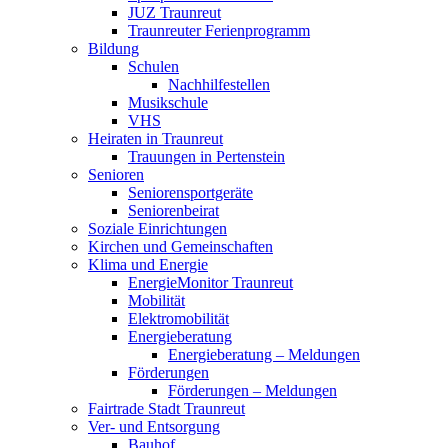
JUZ Traunreut
Traunreuter Ferienprogramm
Bildung
Schulen
Nachhilfestellen
Musikschule
VHS
Heiraten in Traunreut
Trauungen in Pertenstein
Senioren
Seniorensportgeräte
Seniorenbeirat
Soziale Einrichtungen
Kirchen und Gemeinschaften
Klima und Energie
EnergieMonitor Traunreut
Mobilität
Elektromobilität
Energieberatung
Energieberatung – Meldungen
Förderungen
Förderungen – Meldungen
Fairtrade Stadt Traunreut
Ver- und Entsorgung
Bauhof