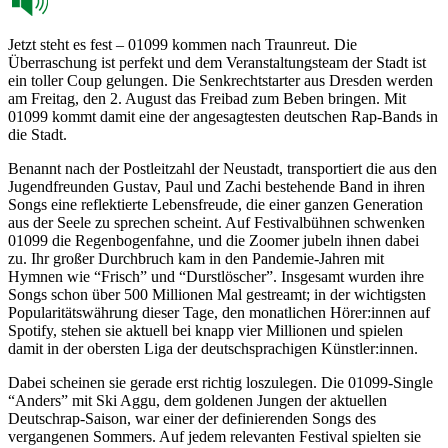
Jetzt steht es fest – 01099 kommen nach Traunreut. Die
Überraschung ist perfekt und dem Veranstaltungsteam der Stadt ist
ein toller Coup gelungen. Die Senkrechtstarter aus Dresden werden
am Freitag, den 2. August das Freibad zum Beben bringen. Mit
01099 kommt damit eine der angesagtesten deutschen Rap-Bands in
die Stadt.
Benannt nach der Postleitzahl der Neustadt, transportiert die aus den
Jugendfreunden Gustav, Paul und Zachi bestehende Band in ihren
Songs eine reflektierte Lebensfreude, die einer ganzen Generation
aus der Seele zu sprechen scheint. Auf Festivalbühnen schwenken
01099 die Regenbogenfahne, und die Zoomer jubeln ihnen dabei
zu. Ihr großer Durchbruch kam in den Pandemie-Jahren mit
Hymnen wie “Frisch” und “Durstlöscher”. Insgesamt wurden ihre
Songs schon über 500 Millionen Mal gestreamt; in der wichtigsten
Popularitätswährung dieser Tage, den monatlichen Hörer:innen auf
Spotify, stehen sie aktuell bei knapp vier Millionen und spielen
damit in der obersten Liga der deutschsprachigen Künstler:innen.
Dabei scheinen sie gerade erst richtig loszulegen. Die 01099-Single
“Anders” mit Ski Aggu, dem goldenen Jungen der aktuellen
Deutschrap-Saison, war einer der definierenden Songs des
vergangenen Sommers. Auf jedem relevanten Festival spielten sie