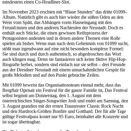
mindestens einen Co-Headliner-Slot.
Im November 2023 erschien mit “Blaue Stunden” das dritte 01099-
Album. Natürlich gibt es auch hier wieder die süßen Oden an den
Wein vom Späti, das Abhängen vorm Hauseingang mit den
Freund:innen und den anderen Nachteulen der Neustadt. Doch es
enthält auch Stücke, die einen gewissen Reifeprozess der
Protagonisten andeuten und in denen andere Themen eine Rolle
spielen als bisher. Wenn man nach dem Geheimnis von 01099 sucht,
stößt man irgendwann auf eine nicht besonders komplexe Formel:
Sie sind durch und durch authentisch, so abgedroschen das Wort
auch klingen mag. Denn sie fantasieren sich keine fiktive Hip-Hop-
Biografie herbei, sondern sind einfach nur sie selbst – drei Freunde
aus der Dresdner Neustadt mit einem unnachahmlichen Gespür für
große Melodien und auf den Punkt gebrachte Zeilen.
Mit 01099 beweist das Organisationsteam einmal mehr, dass das
Bergflair Openair ein Festival für die ganze Familie ist. Das Festival
selbst beginnt am Donnerstag, den 1. August mit dem
österreichischen Singer-Songwriter Josh und endet am Samstag, den
3. August grandios mit der ersten Traunreuter Classic Rock Nacht
und den Hardrock-Größen Bonfire und Gotthard. Der für alle Tage
gültige Festivalpass kostet nur 95 Euro, beinhaltet alle Konzerte und
ist sogar übertragbar.