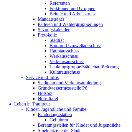
Referenten
Fraktionen und Gruppen
Beiräte und Arbeitskreise
Mandatsträger
Parteien und Wählergruppierungen
Sitzungskalender
Protokolle
Stadtrat
Bau- und Umweltausschuss
Hauptausschuss
Werkausschuss
Verkehrsausschuss
Lenkungsgruppe Städtebauförderung
Kulturausschuss
Service und Infos
Stadtplan und Verkehrsanbindung
Grundwassermessstelle P6
Hotspot
Notruftafel
Leben in Traunreut
Kinder, Jugendliche und Familie
Kindertagesstätten
Gebühren
Beratungsstellen für Kinder und Jugendliche
Spielplätze in der Stadt