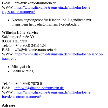
E-Mail: hpt@diakonie-traunstein.de
WWW:
https://www.diakonie-traunstein.de/wilhelm-loehe-
tagesstaette-traunreut/
Nachmittagsangebot für Kinder und Jugendliche mit
intensivem heilpädagogischem Förderbedarf
Wilhelm-Löhe-Service
Salzburger Straße 39
83301 Traunreut
Telefon: +49 8669 3413-124
E-Mail: wlk@diakonie-traunstein.de
WWW:
https://www.diakonie-traunstein.de/wilhelm-loehe-service-
traunreut/
Mittagstisch
Saalbewirtung
Telefon: +49 8669 7876-0
E-Mail:
info.wlf@diakonie-traunstein.de
WWW:
https://www.diakonie-traunstein.de/wilhelm-loehe-
foerderzentrum-traunreut/
Adresse