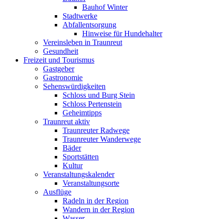
Bauhof Winter
Stadtwerke
Abfallentsorgung
Hinweise für Hundehalter
Vereinsleben in Traunreut
Gesundheit
Freizeit und Tourismus
Gastgeber
Gastronomie
Sehenswürdigkeiten
Schloss und Burg Stein
Schloss Pertenstein
Geheimtipps
Traunreut aktiv
Traunreuter Radwege
Traunreuter Wanderwege
Bäder
Sportstätten
Kultur
Veranstaltungskalender
Veranstaltungsorte
Ausflüge
Radeln in der Region
Wandern in der Region
Wasser