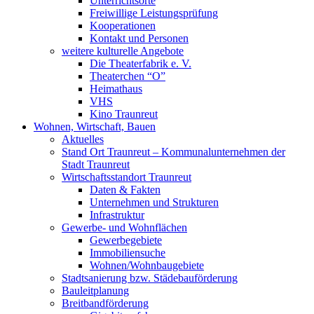
Unterrichtsorte
Freiwillige Leistungsprüfung
Kooperationen
Kontakt und Personen
weitere kulturelle Angebote
Die Theaterfabrik e. V.
Theaterchen “O”
Heimathaus
VHS
Kino Traunreut
Wohnen, Wirtschaft, Bauen
Aktuelles
Stand Ort Traunreut – Kommunalunternehmen der
Stadt Traunreut
Wirtschaftsstandort Traunreut
Daten & Fakten
Unternehmen und Strukturen
Infrastruktur
Gewerbe- und Wohnflächen
Gewerbegebiete
Immobiliensuche
Wohnen/Wohnbaugebiete
Stadtsanierung bzw. Städebauförderung
Bauleitplanung
Breitbandförderung