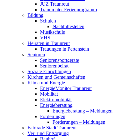
JUZ Traunreut
Traunreuter Ferienprogramm
Bildung
Schulen
Nachhilfestellen
Musikschule
VHS
Heiraten in Traunreut
Trauungen in Pertenstein
Senioren
Seniorensportgeräte
Seniorenbeirat
Soziale Einrichtungen
Kirchen und Gemeinschaften
Klima und Energie
EnergieMonitor Traunreut
Mobilität
Elektromobilität
Energieberatung
Energieberatung – Meldungen
Förderungen
Förderungen – Meldungen
Fairtrade Stadt Traunreut
Ver- und Entsorgung
Bauhof