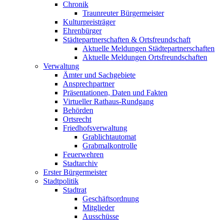
Chronik
Traunreuter Bürgermeister
Kulturpreisträger
Ehrenbürger
Städtepartnerschaften & Ortsfreundschaft
Aktuelle Meldungen Städtepartnerschaften
Aktuelle Meldungen Ortsfreundschaften
Verwaltung
Ämter und Sachgebiete
Ansprechpartner
Präsentationen, Daten und Fakten
Virtueller Rathaus-Rundgang
Behörden
Ortsrecht
Friedhofsverwaltung
Grablichtautomat
Grabmalkontrolle
Feuerwehren
Stadtarchiv
Erster Bürgermeister
Stadtpolitik
Stadtrat
Geschäftsordnung
Mitglieder
Ausschüsse