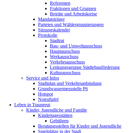
Referenten
Fraktionen und Gruppen
Beiräte und Arbeitskreise
Mandatsträger
Parteien und Wählergruppierungen
Sitzungskalender
Protokolle
Stadtrat
Bau- und Umweltausschuss
Hauptausschuss
Werkausschuss
Verkehrsausschuss
Lenkungsgruppe Städtebauförderung
Kulturausschuss
Service und Infos
Stadtplan und Verkehrsanbindung
Grundwassermessstelle P6
Hotspot
Notruftafel
Leben in Traunreut
Kinder, Jugendliche und Familie
Kindertagesstätten
Gebühren
Beratungsstellen für Kinder und Jugendliche
Spielplätze in der Stadt