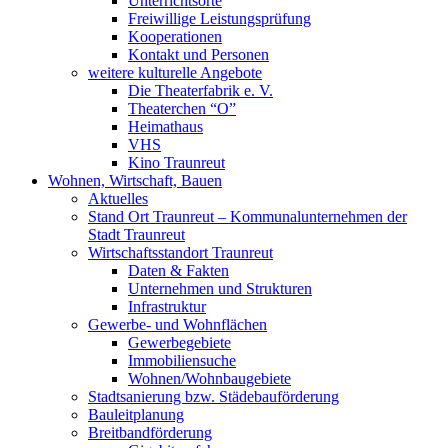
Unterrichtsorte
Freiwillige Leistungsprüfung
Kooperationen
Kontakt und Personen
weitere kulturelle Angebote
Die Theaterfabrik e. V.
Theaterchen “O”
Heimathaus
VHS
Kino Traunreut
Wohnen, Wirtschaft, Bauen
Aktuelles
Stand Ort Traunreut – Kommunalunternehmen der
Stadt Traunreut
Wirtschaftsstandort Traunreut
Daten & Fakten
Unternehmen und Strukturen
Infrastruktur
Gewerbe- und Wohnflächen
Gewerbegebiete
Immobiliensuche
Wohnen/Wohnbaugebiete
Stadtsanierung bzw. Städebauförderung
Bauleitplanung
Breitbandförderung