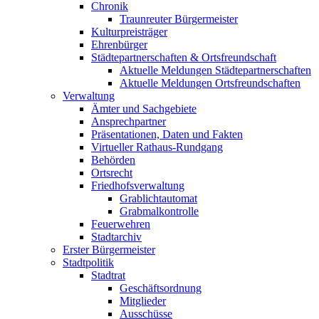
Chronik
Traunreuter Bürgermeister
Kulturpreisträger
Ehrenbürger
Städtepartnerschaften & Ortsfreundschaft
Aktuelle Meldungen Städtepartnerschaften
Aktuelle Meldungen Ortsfreundschaften
Verwaltung
Ämter und Sachgebiete
Ansprechpartner
Präsentationen, Daten und Fakten
Virtueller Rathaus-Rundgang
Behörden
Ortsrecht
Friedhofsverwaltung
Grablichtautomat
Grabmalkontrolle
Feuerwehren
Stadtarchiv
Erster Bürgermeister
Stadtpolitik
Stadtrat
Geschäftsordnung
Mitglieder
Ausschüsse