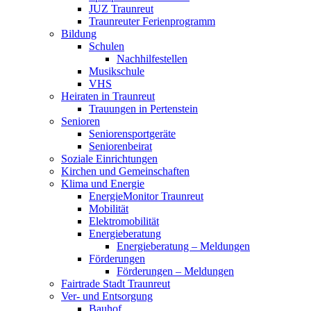
JUZ Traunreut
Traunreuter Ferienprogramm
Bildung
Schulen
Nachhilfestellen
Musikschule
VHS
Heiraten in Traunreut
Trauungen in Pertenstein
Senioren
Seniorensportgeräte
Seniorenbeirat
Soziale Einrichtungen
Kirchen und Gemeinschaften
Klima und Energie
EnergieMonitor Traunreut
Mobilität
Elektromobilität
Energieberatung
Energieberatung – Meldungen
Förderungen
Förderungen – Meldungen
Fairtrade Stadt Traunreut
Ver- und Entsorgung
Bauhof