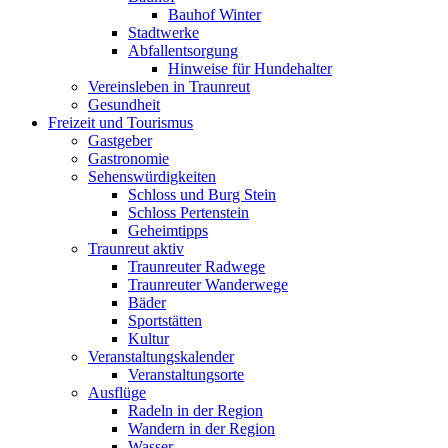
Bauhof Winter
Stadtwerke
Abfallentsorgung
Hinweise für Hundehalter
Vereinsleben in Traunreut
Gesundheit
Freizeit und Tourismus
Gastgeber
Gastronomie
Sehenswürdigkeiten
Schloss und Burg Stein
Schloss Pertenstein
Geheimtipps
Traunreut aktiv
Traunreuter Radwege
Traunreuter Wanderwege
Bäder
Sportstätten
Kultur
Veranstaltungskalender
Veranstaltungsorte
Ausflüge
Radeln in der Region
Wandern in der Region
Wasser