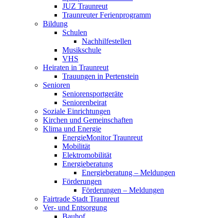
JUZ Traunreut
Traunreuter Ferienprogramm
Bildung
Schulen
Nachhilfestellen
Musikschule
VHS
Heiraten in Traunreut
Trauungen in Pertenstein
Senioren
Seniorensportgeräte
Seniorenbeirat
Soziale Einrichtungen
Kirchen und Gemeinschaften
Klima und Energie
EnergieMonitor Traunreut
Mobilität
Elektromobilität
Energieberatung
Energieberatung – Meldungen
Förderungen
Förderungen – Meldungen
Fairtrade Stadt Traunreut
Ver- und Entsorgung
Bauhof