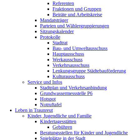
Referenten
Fraktionen und Gruppen
Beiräte und Arbeitskreise
Mandatsträger
Parteien und Wählergruppierungen
Sitzungskalender
Protokolle
Stadtrat
Bau- und Umweltausschuss
Hauptausschuss
Werkausschuss
Verkehrsausschuss
Lenkungsgruppe Städtebauförderung
Kulturausschuss
Service und Infos
Stadtplan und Verkehrsanbindung
Grundwassermessstelle P6
Hotspot
Notruftafel
Leben in Traunreut
Kinder, Jugendliche und Familie
Kindertagesstätten
Gebühren
Beratungsstellen für Kinder und Jugendliche
Spielplätze in der Stadt