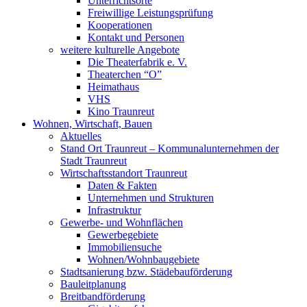
Unterrichtsorte
Freiwillige Leistungsprüfung
Kooperationen
Kontakt und Personen
weitere kulturelle Angebote
Die Theaterfabrik e. V.
Theaterchen “O”
Heimathaus
VHS
Kino Traunreut
Wohnen, Wirtschaft, Bauen
Aktuelles
Stand Ort Traunreut – Kommunalunternehmen der
Stadt Traunreut
Wirtschaftsstandort Traunreut
Daten & Fakten
Unternehmen und Strukturen
Infrastruktur
Gewerbe- und Wohnflächen
Gewerbegebiete
Immobiliensuche
Wohnen/Wohnbaugebiete
Stadtsanierung bzw. Städebauförderung
Bauleitplanung
Breitbandförderung