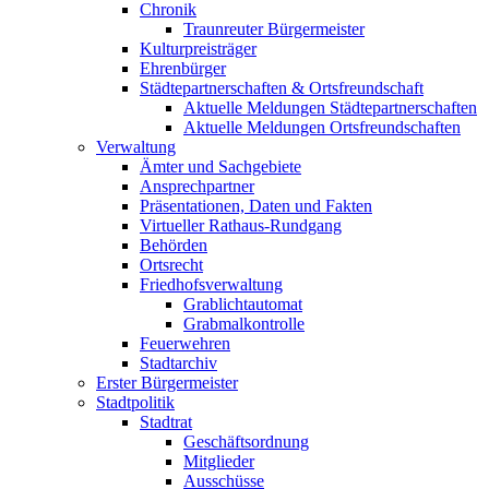
Chronik
Traunreuter Bürgermeister
Kulturpreisträger
Ehrenbürger
Städtepartnerschaften & Ortsfreundschaft
Aktuelle Meldungen Städtepartnerschaften
Aktuelle Meldungen Ortsfreundschaften
Verwaltung
Ämter und Sachgebiete
Ansprechpartner
Präsentationen, Daten und Fakten
Virtueller Rathaus-Rundgang
Behörden
Ortsrecht
Friedhofsverwaltung
Grablichtautomat
Grabmalkontrolle
Feuerwehren
Stadtarchiv
Erster Bürgermeister
Stadtpolitik
Stadtrat
Geschäftsordnung
Mitglieder
Ausschüsse