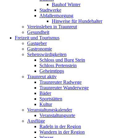
Bauhof Winter
Stadtwerke
Abfallentsorgung
Hinweise für Hundehalter
Vereinsleben in Traunreut
Gesundheit
Freizeit und Tourismus
Gastgeber
Gastronomie
Sehenswürdigkeiten
Schloss und Burg Stein
Schloss Pertenstein
Geheimtipps
Traunreut aktiv
Traunreuter Radwege
Traunreuter Wanderwege
Bäder
Sportstätten
Kultur
Veranstaltungskalender
Veranstaltungsorte
Ausflüge
Radeln in der Region
Wandern in der Region
Wasser