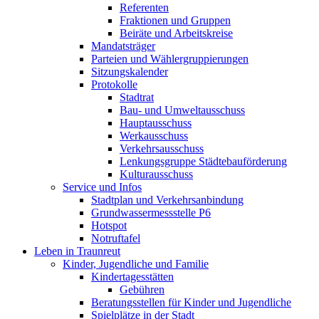
Referenten
Fraktionen und Gruppen
Beiräte und Arbeitskreise
Mandatsträger
Parteien und Wählergruppierungen
Sitzungskalender
Protokolle
Stadtrat
Bau- und Umweltausschuss
Hauptausschuss
Werkausschuss
Verkehrsausschuss
Lenkungsgruppe Städtebauförderung
Kulturausschuss
Service und Infos
Stadtplan und Verkehrsanbindung
Grundwassermessstelle P6
Hotspot
Notruftafel
Leben in Traunreut
Kinder, Jugendliche und Familie
Kindertagesstätten
Gebühren
Beratungsstellen für Kinder und Jugendliche
Spielplätze in der Stadt