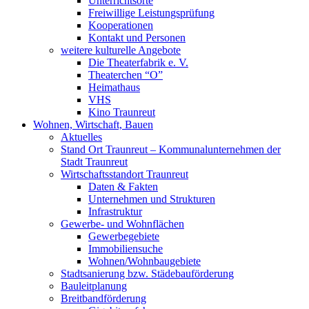
Unterrichtsorte
Freiwillige Leistungsprüfung
Kooperationen
Kontakt und Personen
weitere kulturelle Angebote
Die Theaterfabrik e. V.
Theaterchen “O”
Heimathaus
VHS
Kino Traunreut
Wohnen, Wirtschaft, Bauen
Aktuelles
Stand Ort Traunreut – Kommunalunternehmen der
Stadt Traunreut
Wirtschaftsstandort Traunreut
Daten & Fakten
Unternehmen und Strukturen
Infrastruktur
Gewerbe- und Wohnflächen
Gewerbegebiete
Immobiliensuche
Wohnen/Wohnbaugebiete
Stadtsanierung bzw. Städebauförderung
Bauleitplanung
Breitbandförderung