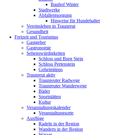
Bauhof Winter
Stadtwerke
Abfallentsorgung
Hinweise für Hundehalter
Vereinsleben in Traunreut
Gesundheit
Freizeit und Tourismus
Gastgeber
Gastronomie
Sehenswürdigkeiten
Schloss und Burg Stein
Schloss Pertenstein
Geheimtipps
Traunreut aktiv
Traunreuter Radwege
Traunreuter Wanderwege
Bäder
Sportstätten
Kultur
Veranstaltungskalender
Veranstaltungsorte
Ausflüge
Radeln in der Region
Wandern in der Region
Wasser