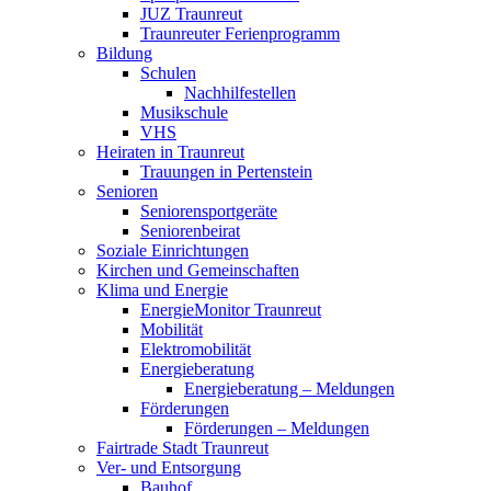
JUZ Traunreut
Traunreuter Ferienprogramm
Bildung
Schulen
Nachhilfestellen
Musikschule
VHS
Heiraten in Traunreut
Trauungen in Pertenstein
Senioren
Seniorensportgeräte
Seniorenbeirat
Soziale Einrichtungen
Kirchen und Gemeinschaften
Klima und Energie
EnergieMonitor Traunreut
Mobilität
Elektromobilität
Energieberatung
Energieberatung – Meldungen
Förderungen
Förderungen – Meldungen
Fairtrade Stadt Traunreut
Ver- und Entsorgung
Bauhof