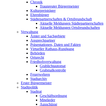
Chronik
Traunreuter Bürgermeister
Kulturpreisträger
Ehrenbürger
Städtepartnerschaften & Ortsfreundschaft
Aktuelle Meldungen Städtepartnerschaften
Aktuelle Meldungen Ortsfreundschaften
Verwaltung
Ämter und Sachgebiete
Ansprechpartner
Präsentationen, Daten und Fakten
Virtueller Rathaus-Rundgang
Behörden
Ortsrecht
Friedhofsverwaltung
Grablichtautomat
Grabmalkontrolle
Feuerwehren
Stadtarchiv
Erster Bürgermeister
Stadtpolitik
Stadtrat
Geschäftsordnung
Mitglieder
Ausschüsse