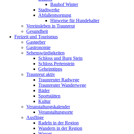
Bauhof Winter
Stadtwerke
Abfallentsorgung
Hinweise für Hundehalter
Vereinsleben in Traunreut
Gesundheit
Freizeit und Tourismus
Gastgeber
Gastronomie
Sehenswürdigkeiten
Schloss und Burg Stein
Schloss Pertenstein
Geheimtipps
Traunreut aktiv
Traunreuter Radwege
Traunreuter Wanderwege
Bäder
Sportstätten
Kultur
Veranstaltungskalender
Veranstaltungsorte
Ausflüge
Radeln in der Region
Wandern in der Region
Wasser