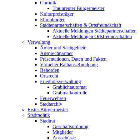
Chronik
Traunreuter Bürgermeister
Kulturpreisträger
Ehrenbürger
Städtepartnerschaften & Ortsfreundschaft
Aktuelle Meldungen Städtepartnerschaften
Aktuelle Meldungen Ortsfreundschaften
Verwaltung
Ämter und Sachgebiete
Ansprechpartner
Präsentationen, Daten und Fakten
Virtueller Rathaus-Rundgang
Behörden
Ortsrecht
Friedhofsverwaltung
Grablichtautomat
Grabmalkontrolle
Feuerwehren
Stadtarchiv
Erster Bürgermeister
Stadtpolitik
Stadtrat
Geschäftsordnung
Mitglieder
Ausschüsse