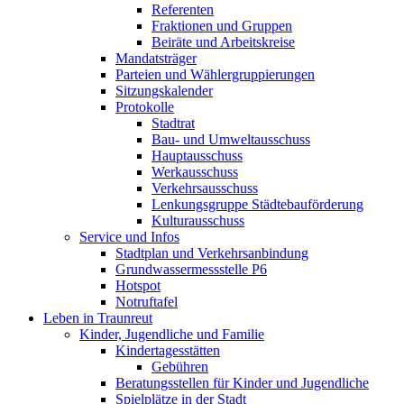
Referenten
Fraktionen und Gruppen
Beiräte und Arbeitskreise
Mandatsträger
Parteien und Wählergruppierungen
Sitzungskalender
Protokolle
Stadtrat
Bau- und Umweltausschuss
Hauptausschuss
Werkausschuss
Verkehrsausschuss
Lenkungsgruppe Städtebauförderung
Kulturausschuss
Service und Infos
Stadtplan und Verkehrsanbindung
Grundwassermessstelle P6
Hotspot
Notruftafel
Leben in Traunreut
Kinder, Jugendliche und Familie
Kindertagesstätten
Gebühren
Beratungsstellen für Kinder und Jugendliche
Spielplätze in der Stadt