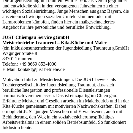
Die Jugendsiedlung in Traunreut wurde 1950 als Verein gegründet
und entwickelte sich in den vergangenen Jahrzehnten zu einer
wichtigen Sozialeinrichtung. Junge Menschen aus ganz Bayern, die
aus einem schwierigen sozialen Umfeld stammen oder mit
Lernproblemen kämpfen, finden hier ein maßgeschneidertes
Angebot für ihre persönliche und berufliche Entwicklung.
JUST Chiemgau Service gGmbH
Meisterbetriebe Traunreut – Kita-Küche und Maler
(ein Inklusionsunternehmen der Jugendsiedlung Traunreut gGmbH)
Waginger Straße 8
83301 Traunreut
Telefon: +49 8669 853-4000
E-Mail: kontakt@just-betriebe.de
Motivation führt zu Meisterleistungen. Die JUST beweist als
Tochtergesellschaft der Jugendsiedlung Traunreut, dass sich
berufliche Integration und professionelle Dienstleistungen
harmonisch vereinen lassen. Das ist einzigartig im Chiemgau!
Erfahrene Meister und Gesellen arbeiten im Malerbetrieb und in der
Kita-Küche gemeinsam mit motivierten Nachwuchskräften. Dabei
ermöglicht JUST jungen Menschen und Erwachsenen, auch mit
Behinderung, den Weg in ein sozialversicherungspflichtiges
Arbeitsverhältnis in einem soliden Betriebsumfeld. So funktioniert
Inklusion heute.