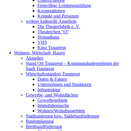
Unterrichtsorte
Freiwillige Leistungsprüfung
Kooperationen
Kontakt und Personen
weitere kulturelle Angebote
Die Theaterfabrik e. V.
Theaterchen “O”
Heimathaus
VHS
Kino Traunreut
Wohnen, Wirtschaft, Bauen
Aktuelles
Stand Ort Traunreut – Kommunalunternehmen der
Stadt Traunreut
Wirtschaftsstandort Traunreut
Daten & Fakten
Unternehmen und Strukturen
Infrastruktur
Gewerbe- und Wohnflächen
Gewerbegebiete
Immobiliensuche
Wohnen/Wohnbaugebiete
Stadtsanierung bzw. Städebauförderung
Bauleitplanung
Breitbandförderung