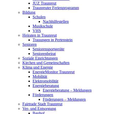
JUZ Traunreut
Traunreuter Ferienprogramm
Bildung
Schulen
Nachhilfestellen
Musikschule
VHS
Heiraten in Traunreut
Trauungen in Pertenstein
Senioren
Seniorensportgeräte
Seniorenbeirat
Soziale Einrichtungen
Kirchen und Gemeinschaften
Klima und Energie
EnergieMonitor Traunreut
Mobilität
Elektromobilität
Energieberatung
Energieberatung – Meldungen
Förderungen
Förderungen – Meldungen
Fairtrade Stadt Traunreut
Ver- und Entsorgung
Bauhof