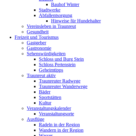
Bauhof Winter
Stadtwerke
Abfallentsorgung
Hinweise für Hundehalter
Vereinsleben in Traunreut
Gesundheit
Freizeit und Tourismus
Gastgeber
Gastronomie
Sehenswürdigkeiten
Schloss und Burg Stein
Schloss Pertenstein
Geheimtipps
Traunreut aktiv
Traunreuter Radwege
Traunreuter Wanderwege
Bäder
Sportstätten
Kultur
Veranstaltungskalender
Veranstaltungsorte
Ausflüge
Radeln in der Region
Wandern in der Region
Wasser