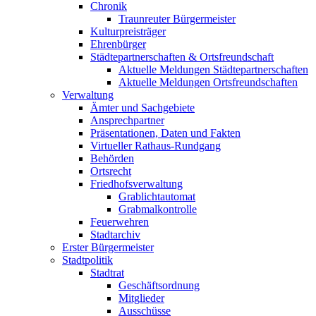
Chronik
Traunreuter Bürgermeister
Kulturpreisträger
Ehrenbürger
Städtepartnerschaften & Ortsfreundschaft
Aktuelle Meldungen Städtepartnerschaften
Aktuelle Meldungen Ortsfreundschaften
Verwaltung
Ämter und Sachgebiete
Ansprechpartner
Präsentationen, Daten und Fakten
Virtueller Rathaus-Rundgang
Behörden
Ortsrecht
Friedhofsverwaltung
Grablichtautomat
Grabmalkontrolle
Feuerwehren
Stadtarchiv
Erster Bürgermeister
Stadtpolitik
Stadtrat
Geschäftsordnung
Mitglieder
Ausschüsse