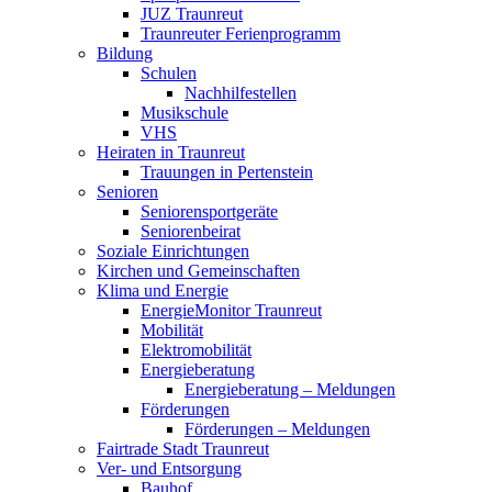
JUZ Traunreut
Traunreuter Ferienprogramm
Bildung
Schulen
Nachhilfestellen
Musikschule
VHS
Heiraten in Traunreut
Trauungen in Pertenstein
Senioren
Seniorensportgeräte
Seniorenbeirat
Soziale Einrichtungen
Kirchen und Gemeinschaften
Klima und Energie
EnergieMonitor Traunreut
Mobilität
Elektromobilität
Energieberatung
Energieberatung – Meldungen
Förderungen
Förderungen – Meldungen
Fairtrade Stadt Traunreut
Ver- und Entsorgung
Bauhof