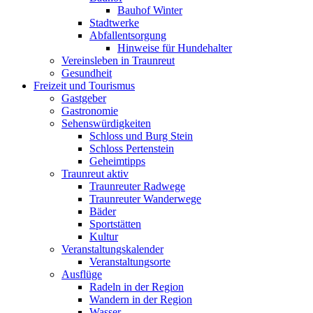
Bauhof Winter
Stadtwerke
Abfallentsorgung
Hinweise für Hundehalter
Vereinsleben in Traunreut
Gesundheit
Freizeit und Tourismus
Gastgeber
Gastronomie
Sehenswürdigkeiten
Schloss und Burg Stein
Schloss Pertenstein
Geheimtipps
Traunreut aktiv
Traunreuter Radwege
Traunreuter Wanderwege
Bäder
Sportstätten
Kultur
Veranstaltungskalender
Veranstaltungsorte
Ausflüge
Radeln in der Region
Wandern in der Region
Wasser