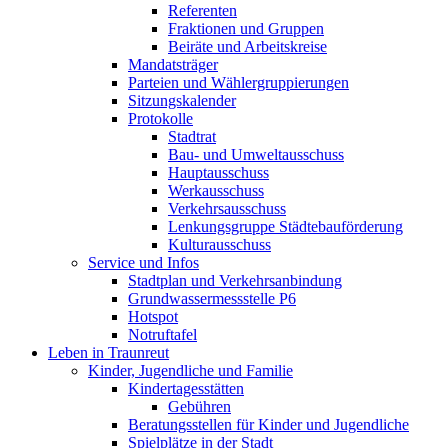
Referenten
Fraktionen und Gruppen
Beiräte und Arbeitskreise
Mandatsträger
Parteien und Wählergruppierungen
Sitzungskalender
Protokolle
Stadtrat
Bau- und Umweltausschuss
Hauptausschuss
Werkausschuss
Verkehrsausschuss
Lenkungsgruppe Städtebauförderung
Kulturausschuss
Service und Infos
Stadtplan und Verkehrsanbindung
Grundwassermessstelle P6
Hotspot
Notruftafel
Leben in Traunreut
Kinder, Jugendliche und Familie
Kindertagesstätten
Gebühren
Beratungsstellen für Kinder und Jugendliche
Spielplätze in der Stadt