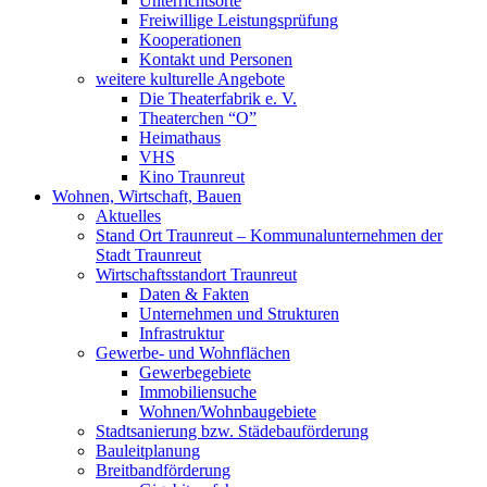
Unterrichtsorte
Freiwillige Leistungsprüfung
Kooperationen
Kontakt und Personen
weitere kulturelle Angebote
Die Theaterfabrik e. V.
Theaterchen “O”
Heimathaus
VHS
Kino Traunreut
Wohnen, Wirtschaft, Bauen
Aktuelles
Stand Ort Traunreut – Kommunalunternehmen der
Stadt Traunreut
Wirtschaftsstandort Traunreut
Daten & Fakten
Unternehmen und Strukturen
Infrastruktur
Gewerbe- und Wohnflächen
Gewerbegebiete
Immobiliensuche
Wohnen/Wohnbaugebiete
Stadtsanierung bzw. Städebauförderung
Bauleitplanung
Breitbandförderung