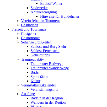
Bauhof Winter
Stadtwerke
Abfallentsorgung
Hinweise für Hundehalter
Vereinsleben in Traunreut
Gesundheit
Freizeit und Tourismus
Gastgeber
Gastronomie
Sehenswürdigkeiten
Schloss und Burg Stein
Schloss Pertenstein
Geheimtipps
Traunreut aktiv
Traunreuter Radwege
Traunreuter Wanderwege
Bäder
Sportstätten
Kultur
Veranstaltungskalender
Veranstaltungsorte
Ausflüge
Radeln in der Region
Wandern in der Region
Wasser