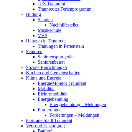
JUZ Traunreut
Traunreuter Ferienprogramm
Bildung
Schulen
Nachhilfestellen
Musikschule
VHS
Heiraten in Traunreut
Trauungen in Pertenstein
Senioren
Seniorensportgeräte
Seniorenbeirat
Soziale Einrichtungen
Kirchen und Gemeinschaften
Klima und Energie
EnergieMonitor Traunreut
Mobilität
Elektromobilität
Energieberatung
Energieberatung – Meldungen
Förderungen
Förderungen – Meldungen
Fairtrade Stadt Traunreut
Ver- und Entsorgung
Bauhof