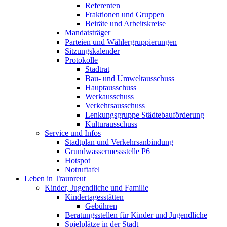
Referenten
Fraktionen und Gruppen
Beiräte und Arbeitskreise
Mandatsträger
Parteien und Wählergruppierungen
Sitzungskalender
Protokolle
Stadtrat
Bau- und Umweltausschuss
Hauptausschuss
Werkausschuss
Verkehrsausschuss
Lenkungsgruppe Städtebauförderung
Kulturausschuss
Service und Infos
Stadtplan und Verkehrsanbindung
Grundwassermessstelle P6
Hotspot
Notruftafel
Leben in Traunreut
Kinder, Jugendliche und Familie
Kindertagesstätten
Gebühren
Beratungsstellen für Kinder und Jugendliche
Spielplätze in der Stadt