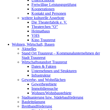
Unterrichtsorte
Freiwillige Leistungsprüfung
Kooperationen
Kontakt und Personen
weitere kulturelle Angebote
Die Theaterfabrik e. V.
Theaterchen “O”
Heimathaus
VHS
Kino Traunreut
Wohnen, Wirtschaft, Bauen
Aktuelles
Stand Ort Traunreut – Kommunalunternehmen der
Stadt Traunreut
Wirtschaftsstandort Traunreut
Daten & Fakten
Unternehmen und Strukturen
Infrastruktur
Gewerbe- und Wohnflächen
Gewerbegebiete
Immobiliensuche
Wohnen/Wohnbaugebiete
Stadtsanierung bzw. Städebauförderung
Bauleitplanung
Breitbandförderung