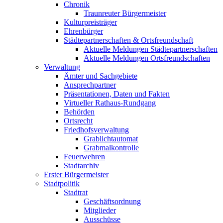
Chronik
Traunreuter Bürgermeister
Kulturpreisträger
Ehrenbürger
Städtepartnerschaften & Ortsfreundschaft
Aktuelle Meldungen Städtepartnerschaften
Aktuelle Meldungen Ortsfreundschaften
Verwaltung
Ämter und Sachgebiete
Ansprechpartner
Präsentationen, Daten und Fakten
Virtueller Rathaus-Rundgang
Behörden
Ortsrecht
Friedhofsverwaltung
Grablichtautomat
Grabmalkontrolle
Feuerwehren
Stadtarchiv
Erster Bürgermeister
Stadtpolitik
Stadtrat
Geschäftsordnung
Mitglieder
Ausschüsse