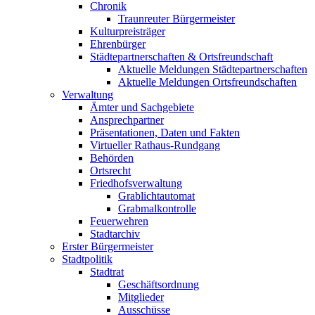
Chronik
Traunreuter Bürgermeister
Kulturpreisträger
Ehrenbürger
Städtepartnerschaften & Ortsfreundschaft
Aktuelle Meldungen Städtepartnerschaften
Aktuelle Meldungen Ortsfreundschaften
Verwaltung
Ämter und Sachgebiete
Ansprechpartner
Präsentationen, Daten und Fakten
Virtueller Rathaus-Rundgang
Behörden
Ortsrecht
Friedhofsverwaltung
Grablichtautomat
Grabmalkontrolle
Feuerwehren
Stadtarchiv
Erster Bürgermeister
Stadtpolitik
Stadtrat
Geschäftsordnung
Mitglieder
Ausschüsse