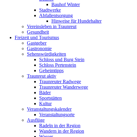
Bauhof Winter
Stadtwerke
Abfallentsorgung
Hinweise für Hundehalter
Vereinsleben in Traunreut
Gesundheit
Freizeit und Tourismus
Gastgeber
Gastronomie
Sehenswürdigkeiten
Schloss und Burg Stein
Schloss Pertenstein
Geheimtipps
Traunreut aktiv
Traunreuter Radwege
Traunreuter Wanderwege
Bäder
Sportstätten
Kultur
Veranstaltungskalender
Veranstaltungsorte
Ausflüge
Radeln in der Region
Wandern in der Region
Wasser