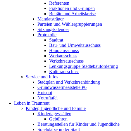
Referenten
Fraktionen und Gruppen
Beiräte und Arbeitskreise
Mandatsträger
Parteien und Wählergruppierungen
Sitzungskalender
Protokolle
Stadtrat
Bau- und Umweltausschuss
Hauptausschuss
Werkausschuss
Verkehrsausschuss
Lenkungsgruppe Städtebauförderung
Kulturausschuss
Service und Infos
Stadtplan und Verkehrsanbindung
Grundwassermessstelle P6
Hotspot
Notruftafel
Leben in Traunreut
Kinder, Jugendliche und Familie
Kindertagesstätten
Gebühren
Beratungsstellen für Kinder und Jugendliche
Spielplätze in der Stadt