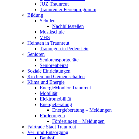
JUZ Traunreut
Traunreuter Ferienprogramm
Bildung
Schulen
Nachhilfestellen
Musikschule
VHS
Heiraten in Traunreut
Trauungen in Pertenstein
Senioren
Seniorensportgeräte
Seniorenbeirat
Soziale Einrichtungen
Kirchen und Gemeinschaften
Klima und Energie
EnergieMonitor Traunreut
Mobilität
Elektromobilität
Energieberatung
Energieberatung – Meldungen
Förderungen
Förderungen – Meldungen
Fairtrade Stadt Traunreut
Ver- und Entsorgung
Bauhof