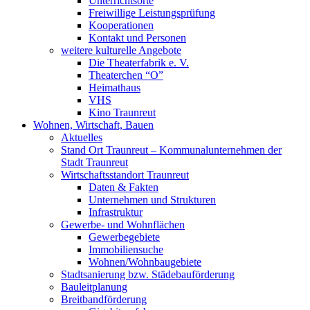
Unterrichtsorte
Freiwillige Leistungsprüfung
Kooperationen
Kontakt und Personen
weitere kulturelle Angebote
Die Theaterfabrik e. V.
Theaterchen “O”
Heimathaus
VHS
Kino Traunreut
Wohnen, Wirtschaft, Bauen
Aktuelles
Stand Ort Traunreut – Kommunalunternehmen der
Stadt Traunreut
Wirtschaftsstandort Traunreut
Daten & Fakten
Unternehmen und Strukturen
Infrastruktur
Gewerbe- und Wohnflächen
Gewerbegebiete
Immobiliensuche
Wohnen/Wohnbaugebiete
Stadtsanierung bzw. Städebauförderung
Bauleitplanung
Breitbandförderung