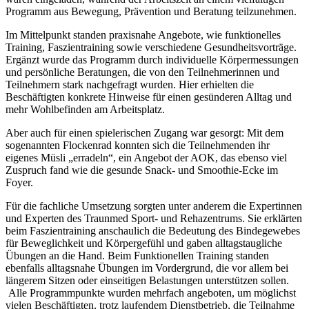
Programm aus Bewegung, Prävention und Beratung teilzunehmen.
Im Mittelpunkt standen praxisnahe Angebote, wie funktionelles
Training, Faszientraining sowie verschiedene Gesundheitsvorträge.
Ergänzt wurde das Programm durch individuelle Körpermessungen
und persönliche Beratungen, die von den Teilnehmerinnen und
Teilnehmern stark nachgefragt wurden. Hier erhielten die
Beschäftigten konkrete Hinweise für einen gesünderen Alltag und
mehr Wohlbefinden am Arbeitsplatz.
Aber auch für einen spielerischen Zugang war gesorgt: Mit dem
sogenannten Flockenrad konnten sich die Teilnehmenden ihr
eigenes Müsli „erradeln“, ein Angebot der AOK, das ebenso viel
Zuspruch fand wie die gesunde Snack- und Smoothie-Ecke im
Foyer.
Für die fachliche Umsetzung sorgten unter anderem die Expertinnen
und Experten des Traunmed Sport- und Rehazentrums. Sie erklärten
beim Faszientraining anschaulich die Bedeutung des Bindegewebes
für Beweglichkeit und Körpergefühl und gaben alltagstaugliche
Übungen an die Hand. Beim Funktionellen Training standen
ebenfalls alltagsnahe Übungen im Vordergrund, die vor allem bei
längerem Sitzen oder einseitigen Belastungen unterstützen sollen.
Alle Programmpunkte wurden mehrfach angeboten, um möglichst
vielen Beschäftigten, trotz laufendem Dienstbetrieb, die Teilnahme