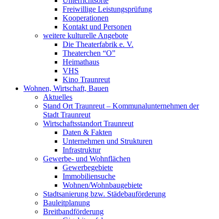
Unterrichtsorte
Freiwillige Leistungsprüfung
Kooperationen
Kontakt und Personen
weitere kulturelle Angebote
Die Theaterfabrik e. V.
Theaterchen “O”
Heimathaus
VHS
Kino Traunreut
Wohnen, Wirtschaft, Bauen
Aktuelles
Stand Ort Traunreut – Kommunalunternehmen der
Stadt Traunreut
Wirtschaftsstandort Traunreut
Daten & Fakten
Unternehmen und Strukturen
Infrastruktur
Gewerbe- und Wohnflächen
Gewerbegebiete
Immobiliensuche
Wohnen/Wohnbaugebiete
Stadtsanierung bzw. Städebauförderung
Bauleitplanung
Breitbandförderung