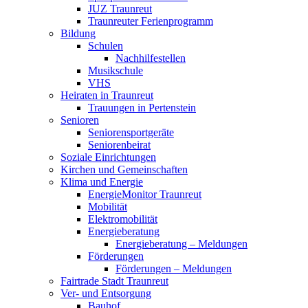
JUZ Traunreut
Traunreuter Ferienprogramm
Bildung
Schulen
Nachhilfestellen
Musikschule
VHS
Heiraten in Traunreut
Trauungen in Pertenstein
Senioren
Seniorensportgeräte
Seniorenbeirat
Soziale Einrichtungen
Kirchen und Gemeinschaften
Klima und Energie
EnergieMonitor Traunreut
Mobilität
Elektromobilität
Energieberatung
Energieberatung – Meldungen
Förderungen
Förderungen – Meldungen
Fairtrade Stadt Traunreut
Ver- und Entsorgung
Bauhof