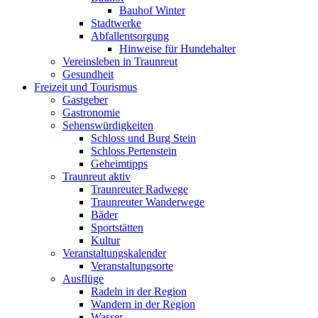
Bauhof Winter
Stadtwerke
Abfallentsorgung
Hinweise für Hundehalter
Vereinsleben in Traunreut
Gesundheit
Freizeit und Tourismus
Gastgeber
Gastronomie
Sehenswürdigkeiten
Schloss und Burg Stein
Schloss Pertenstein
Geheimtipps
Traunreut aktiv
Traunreuter Radwege
Traunreuter Wanderwege
Bäder
Sportstätten
Kultur
Veranstaltungskalender
Veranstaltungsorte
Ausflüge
Radeln in der Region
Wandern in der Region
Wasser