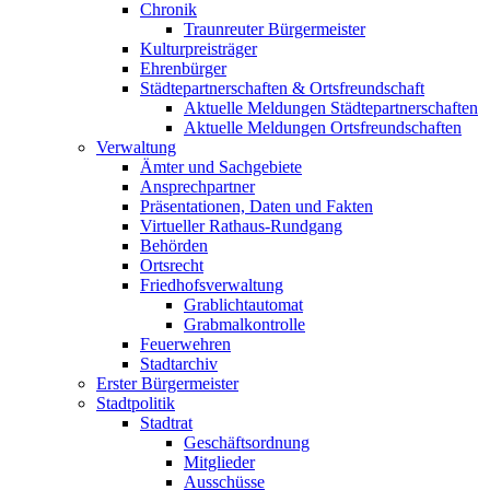
Chronik
Traunreuter Bürgermeister
Kulturpreisträger
Ehrenbürger
Städtepartnerschaften & Ortsfreundschaft
Aktuelle Meldungen Städtepartnerschaften
Aktuelle Meldungen Ortsfreundschaften
Verwaltung
Ämter und Sachgebiete
Ansprechpartner
Präsentationen, Daten und Fakten
Virtueller Rathaus-Rundgang
Behörden
Ortsrecht
Friedhofsverwaltung
Grablichtautomat
Grabmalkontrolle
Feuerwehren
Stadtarchiv
Erster Bürgermeister
Stadtpolitik
Stadtrat
Geschäftsordnung
Mitglieder
Ausschüsse