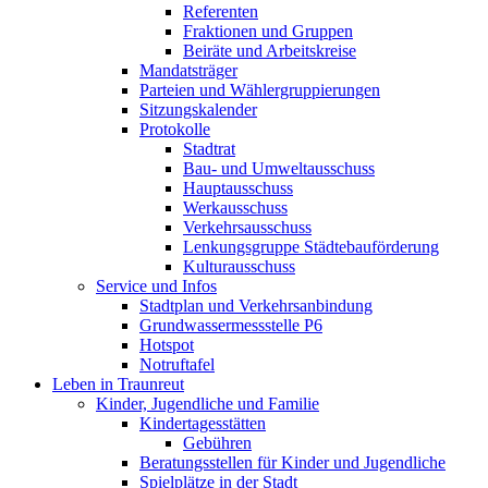
Referenten
Fraktionen und Gruppen
Beiräte und Arbeitskreise
Mandatsträger
Parteien und Wählergruppierungen
Sitzungskalender
Protokolle
Stadtrat
Bau- und Umweltausschuss
Hauptausschuss
Werkausschuss
Verkehrsausschuss
Lenkungsgruppe Städtebauförderung
Kulturausschuss
Service und Infos
Stadtplan und Verkehrsanbindung
Grundwassermessstelle P6
Hotspot
Notruftafel
Leben in Traunreut
Kinder, Jugendliche und Familie
Kindertagesstätten
Gebühren
Beratungsstellen für Kinder und Jugendliche
Spielplätze in der Stadt