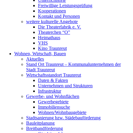
Unterrichtsorte
Freiwillige Leistungsprüfung
Kooperationen
Kontakt und Personen
weitere kulturelle Angebote
Die Theaterfabrik e. V.
Theaterchen “O”
Heimathaus
VHS
Kino Traunreut
Wohnen, Wirtschaft, Bauen
Aktuelles
Stand Ort Traunreut – Kommunalunternehmen der
Stadt Traunreut
Wirtschaftsstandort Traunreut
Daten & Fakten
Unternehmen und Strukturen
Infrastruktur
Gewerbe- und Wohnflächen
Gewerbegebiete
Immobiliensuche
Wohnen/Wohnbaugebiete
Stadtsanierung bzw. Städebauförderung
Bauleitplanung
Breitbandförderung