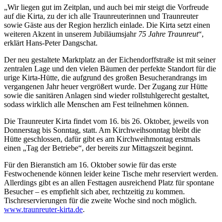
„Wir liegen gut im Zeitplan, und auch bei mir steigt die Vorfreude
auf die Kirta, zu der ich alle Traunreuterinnen und Traunreuter
sowie Gäste aus der Region herzlich einlade. Die Kirta setzt einen
weiteren Akzent in unserem Jubiläumsjahr
75 Jahre Traunreut
“,
erklärt Hans-Peter Dangschat.
Der neu gestaltete Marktplatz an der Eichendorffstraße ist mit seiner
zentralen Lage und den vielen Bäumen der perfekte Standort für die
urige Kirta-Hütte, die aufgrund des großen Besucherandrangs im
vergangenen Jahr heuer vergrößert wurde. Der Zugang zur Hütte
sowie die sanitären Anlagen sind wieder rollstuhlgerecht gestaltet,
sodass wirklich alle Menschen am Fest teilnehmen können.
Die Traunreuter Kirta findet vom 16. bis 26. Oktober, jeweils von
Donnerstag bis Sonntag, statt. Am Kirchweihsonntag bleibt die
Hütte geschlossen, dafür gibt es am Kirchweihmontag erstmals
einen „Tag der Betriebe“, der bereits zur Mittagszeit beginnt.
Für den Bieranstich am 16. Oktober sowie für das erste
Festwochenende können leider keine Tische mehr reserviert werden.
Allerdings gibt es an allen Festtagen ausreichend Platz für spontane
Besucher – es empfiehlt sich aber, rechtzeitig zu kommen.
Tischreservierungen für die zweite Woche sind noch möglich.
www.traunreuter-kirta.de
.