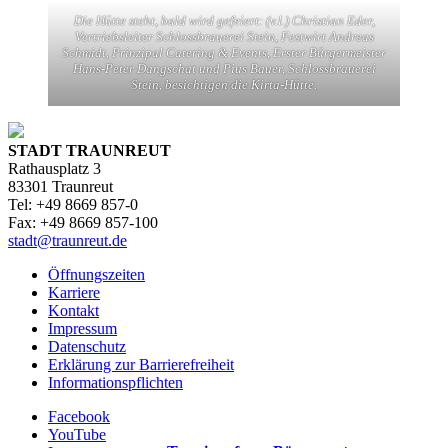
Die Hütte steht, bald wird gefeiert: (v.l.) Christian Eder,
Vertriebsleiter Schlossbrauerei Stein, Festwirt Andreas
Schmidt, Prinzipal Catering & Events, Erster Bürgermeister
Hans-Peter Dangschat und Pius Bauer, Schlossbrauerei
Stein, besichtigen die Kirta-Hütte.
STADT TRAUNREUT
Rathausplatz 3
83301 Traunreut
Tel: +49 8669 857-0
Fax: +49 8669 857-100
stadt@traunreut.de
Öffnungszeiten
Karriere
Kontakt
Impressum
Datenschutz
Erklärung zur Barrierefreiheit
Informationspflichten
Facebook
YouTube