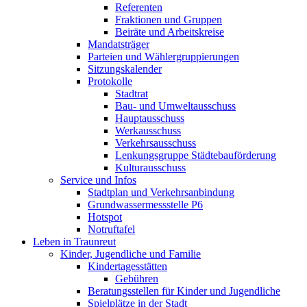
Referenten
Fraktionen und Gruppen
Beiräte und Arbeitskreise
Mandatsträger
Parteien und Wählergruppierungen
Sitzungskalender
Protokolle
Stadtrat
Bau- und Umweltausschuss
Hauptausschuss
Werkausschuss
Verkehrsausschuss
Lenkungsgruppe Städtebauförderung
Kulturausschuss
Service und Infos
Stadtplan und Verkehrsanbindung
Grundwassermessstelle P6
Hotspot
Notruftafel
Leben in Traunreut
Kinder, Jugendliche und Familie
Kindertagesstätten
Gebühren
Beratungsstellen für Kinder und Jugendliche
Spielplätze in der Stadt