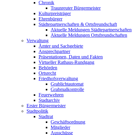
Chronik
Traunreuter Bürgermeister
Kulturpreisträger
Ehrenbürger
Städtepartnerschaften & Ortsfreundschaft
Aktuelle Meldungen Städtepartnerschaften
Aktuelle Meldungen Ortsfreundschaften
Verwaltung
Ämter und Sachgebiete
Ansprechpartner
Präsentationen, Daten und Fakten
Virtueller Rathaus-Rundgang
Behörden
Ortsrecht
Friedhofsverwaltung
Grablichtautomat
Grabmalkontrolle
Feuerwehren
Stadtarchiv
Erster Bürgermeister
Stadtpolitik
Stadtrat
Geschäftsordnung
Mitglieder
Ausschüsse