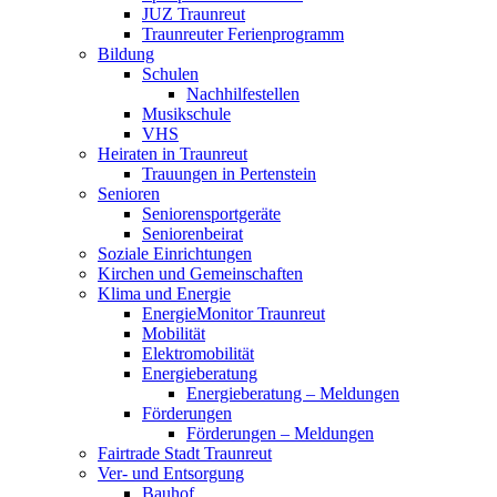
JUZ Traunreut
Traunreuter Ferienprogramm
Bildung
Schulen
Nachhilfestellen
Musikschule
VHS
Heiraten in Traunreut
Trauungen in Pertenstein
Senioren
Seniorensportgeräte
Seniorenbeirat
Soziale Einrichtungen
Kirchen und Gemeinschaften
Klima und Energie
EnergieMonitor Traunreut
Mobilität
Elektromobilität
Energieberatung
Energieberatung – Meldungen
Förderungen
Förderungen – Meldungen
Fairtrade Stadt Traunreut
Ver- und Entsorgung
Bauhof