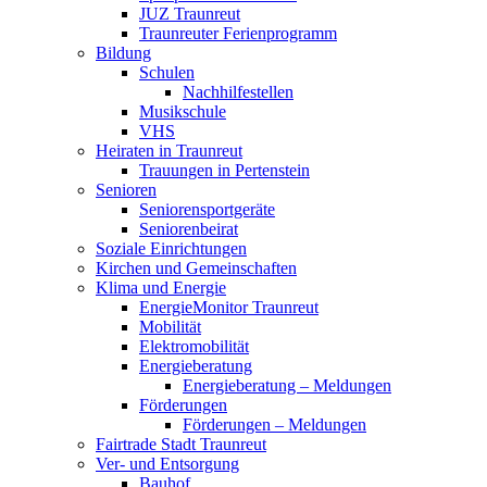
JUZ Traunreut
Traunreuter Ferienprogramm
Bildung
Schulen
Nachhilfestellen
Musikschule
VHS
Heiraten in Traunreut
Trauungen in Pertenstein
Senioren
Seniorensportgeräte
Seniorenbeirat
Soziale Einrichtungen
Kirchen und Gemeinschaften
Klima und Energie
EnergieMonitor Traunreut
Mobilität
Elektromobilität
Energieberatung
Energieberatung – Meldungen
Förderungen
Förderungen – Meldungen
Fairtrade Stadt Traunreut
Ver- und Entsorgung
Bauhof