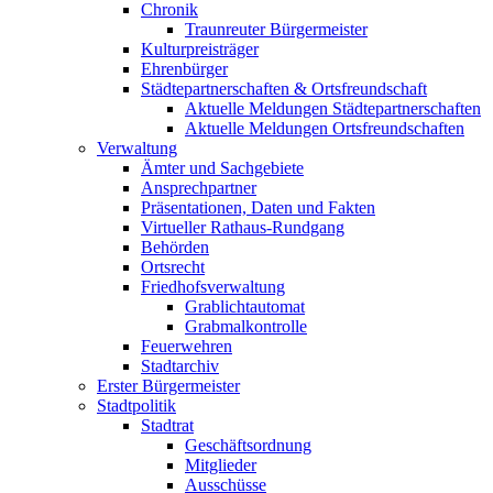
Chronik
Traunreuter Bürgermeister
Kulturpreisträger
Ehrenbürger
Städtepartnerschaften & Ortsfreundschaft
Aktuelle Meldungen Städtepartnerschaften
Aktuelle Meldungen Ortsfreundschaften
Verwaltung
Ämter und Sachgebiete
Ansprechpartner
Präsentationen, Daten und Fakten
Virtueller Rathaus-Rundgang
Behörden
Ortsrecht
Friedhofsverwaltung
Grablichtautomat
Grabmalkontrolle
Feuerwehren
Stadtarchiv
Erster Bürgermeister
Stadtpolitik
Stadtrat
Geschäftsordnung
Mitglieder
Ausschüsse