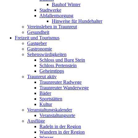
Bauhof Winter
Stadtwerke
Abfallentsorgung
Hinweise für Hundehalter
Vereinsleben in Traunreut
Gesundheit
Freizeit und Tourismus
Gastgeber
Gastronomie
Sehenswürdigkeiten
Schloss und Burg Stein
Schloss Pertenstein
Geheimtipps
Traunreut aktiv
Traunreuter Radwege
Traunreuter Wanderwege
Bäder
Sportstätten
Kultur
Veranstaltungskalender
Veranstaltungsorte
Ausflüge
Radeln in der Region
Wandern in der Region
Wasser