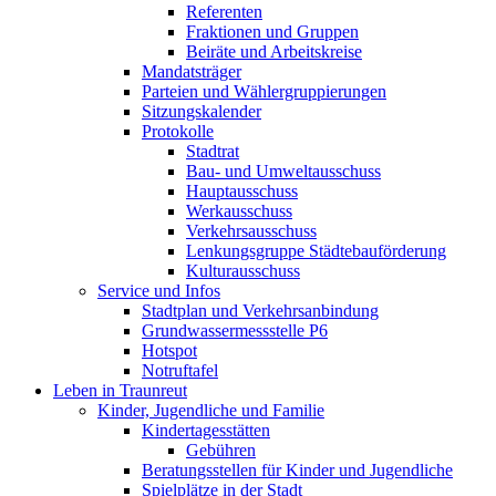
Referenten
Fraktionen und Gruppen
Beiräte und Arbeitskreise
Mandatsträger
Parteien und Wählergruppierungen
Sitzungskalender
Protokolle
Stadtrat
Bau- und Umweltausschuss
Hauptausschuss
Werkausschuss
Verkehrsausschuss
Lenkungsgruppe Städtebauförderung
Kulturausschuss
Service und Infos
Stadtplan und Verkehrsanbindung
Grundwassermessstelle P6
Hotspot
Notruftafel
Leben in Traunreut
Kinder, Jugendliche und Familie
Kindertagesstätten
Gebühren
Beratungsstellen für Kinder und Jugendliche
Spielplätze in der Stadt