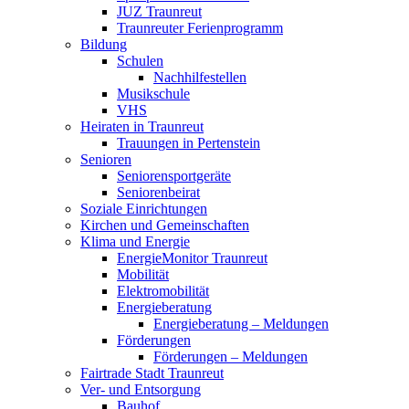
JUZ Traunreut
Traunreuter Ferienprogramm
Bildung
Schulen
Nachhilfestellen
Musikschule
VHS
Heiraten in Traunreut
Trauungen in Pertenstein
Senioren
Seniorensportgeräte
Seniorenbeirat
Soziale Einrichtungen
Kirchen und Gemeinschaften
Klima und Energie
EnergieMonitor Traunreut
Mobilität
Elektromobilität
Energieberatung
Energieberatung – Meldungen
Förderungen
Förderungen – Meldungen
Fairtrade Stadt Traunreut
Ver- und Entsorgung
Bauhof