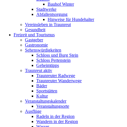
Bauhof Winter
Stadtwerke
Abfallentsorgung
Hinweise für Hundehalter
Vereinsleben in Traunreut
Gesundheit
Freizeit und Tourismus
Gastgeber
Gastronomie
Sehenswürdigkeiten
Schloss und Burg Stein
Schloss Pertenstein
Geheimtipps
Traunreut aktiv
Traunreuter Radwege
Traunreuter Wanderwege
Bäder
Sportstätten
Kultur
Veranstaltungskalender
Veranstaltungsorte
Ausflüge
Radeln in der Region
Wandern in der Region
Wasser