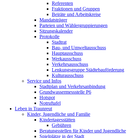
Referenten
Fraktionen und Gruppen
Beiräte und Arbeitskreise
Mandatsträger
Parteien und Wählergruppierungen
Sitzungskalender
Protokolle
Stadtrat
Bau- und Umweltausschuss
Hauptausschuss
Werkausschuss
Verkehrsausschuss
Lenkungsgruppe Städtebauförderung
Kulturausschuss
Service und Infos
Stadtplan und Verkehrsanbindung
Grundwassermessstelle P6
Hotspot
Notruftafel
Leben in Traunreut
Kinder, Jugendliche und Familie
Kindertagesstätten
Gebühren
Beratungsstellen für Kinder und Jugendliche
Spielplätze in der Stadt