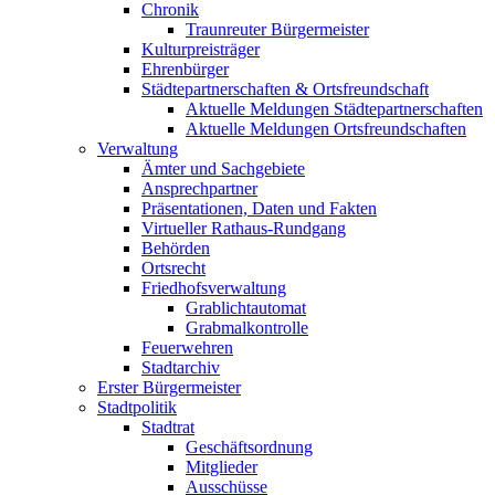
Chronik
Traunreuter Bürgermeister
Kulturpreisträger
Ehrenbürger
Städtepartnerschaften & Ortsfreundschaft
Aktuelle Meldungen Städtepartnerschaften
Aktuelle Meldungen Ortsfreundschaften
Verwaltung
Ämter und Sachgebiete
Ansprechpartner
Präsentationen, Daten und Fakten
Virtueller Rathaus-Rundgang
Behörden
Ortsrecht
Friedhofsverwaltung
Grablichtautomat
Grabmalkontrolle
Feuerwehren
Stadtarchiv
Erster Bürgermeister
Stadtpolitik
Stadtrat
Geschäftsordnung
Mitglieder
Ausschüsse