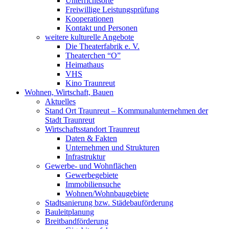
Unterrichtsorte
Freiwillige Leistungsprüfung
Kooperationen
Kontakt und Personen
weitere kulturelle Angebote
Die Theaterfabrik e. V.
Theaterchen “O”
Heimathaus
VHS
Kino Traunreut
Wohnen, Wirtschaft, Bauen
Aktuelles
Stand Ort Traunreut – Kommunalunternehmen der
Stadt Traunreut
Wirtschaftsstandort Traunreut
Daten & Fakten
Unternehmen und Strukturen
Infrastruktur
Gewerbe- und Wohnflächen
Gewerbegebiete
Immobiliensuche
Wohnen/Wohnbaugebiete
Stadtsanierung bzw. Städebauförderung
Bauleitplanung
Breitbandförderung