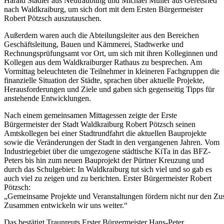
Harald Stadler aus Neutraubling und Michael Müller aus Geretsried
nach Waldkraiburg, um sich dort mit dem Ersten Bürgermeister
Robert Pötzsch auszutauschen.
Außerdem waren auch die Abteilungsleiter aus den Bereichen
Geschäftsleitung, Bauen und Kämmerei, Stadtwerke und
Rechnungsprüfungsamt vor Ort, um sich mit ihren Kolleginnen und
Kollegen aus dem Waldkraiburger Rathaus zu besprechen. Am
Vormittag beleuchteten die Teilnehmer in kleineren Fachgruppen die
finanzielle Situation der Städte, sprachen über aktuelle Projekte,
Herausforderungen und Ziele und gaben sich gegenseitig Tipps für
anstehende Entwicklungen.
Nach einem gemeinsamen Mittagessen zeigte der Erste
Bürgermeister der Stadt Waldkraiburg Robert Pötzsch seinen
Amtskollegen bei einer Stadtrundfahrt die aktuellen Bauprojekte
sowie die Veränderungen der Stadt in den vergangenen Jahren. Vom
Industriegebiet über die umgezogene städtische KiTa in das BFZ-
Peters bis hin zum neuen Bauprojekt der Pürtner Kreuzung und
durch das Schulgebiet: In Waldkraiburg tut sich viel und so gab es
auch viel zu zeigen und zu berichten. Erster Bürgermeister Robert
Pötzsch:
„Gemeinsame Projekte und Veranstaltungen fördern nicht nur den Zus
Zusammen entwickeln wir uns weiter.“
Das bestätigt Traunreuts Erster Bürgermeister Hans-Peter