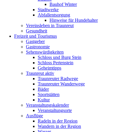
Bauhof Winter
Stadtwerke
Abfallentsorgung
Hinweise für Hundehalter
Vereinsleben in Traunreut
Gesundheit
Freizeit und Tourismus
Gastgeber
Gastronomie
Sehenswürdigkeiten
Schloss und Burg Stein
Schloss Pertenstein
Geheimtipps
Traunreut aktiv
Traunreuter Radwege
Traunreuter Wanderwege
Bäder
Sportstätten
Kultur
Veranstaltungskalender
Veranstaltungsorte
Ausflüge
Radeln in der Region
Wandern in der Region
Wasser