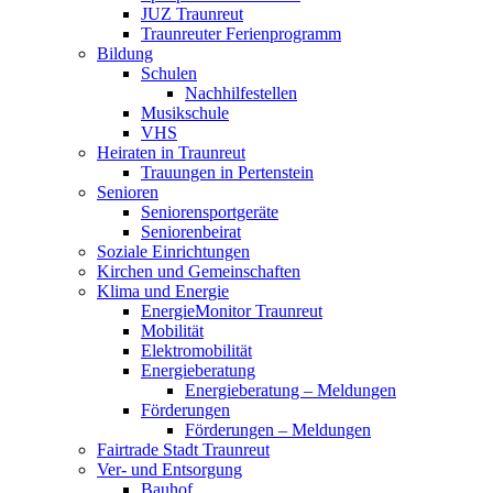
JUZ Traunreut
Traunreuter Ferienprogramm
Bildung
Schulen
Nachhilfestellen
Musikschule
VHS
Heiraten in Traunreut
Trauungen in Pertenstein
Senioren
Seniorensportgeräte
Seniorenbeirat
Soziale Einrichtungen
Kirchen und Gemeinschaften
Klima und Energie
EnergieMonitor Traunreut
Mobilität
Elektromobilität
Energieberatung
Energieberatung – Meldungen
Förderungen
Förderungen – Meldungen
Fairtrade Stadt Traunreut
Ver- und Entsorgung
Bauhof