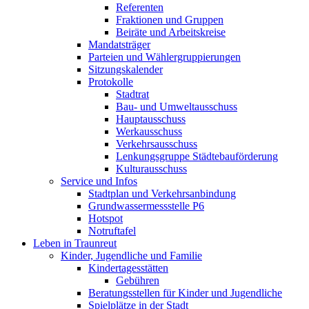
Referenten
Fraktionen und Gruppen
Beiräte und Arbeitskreise
Mandatsträger
Parteien und Wählergruppierungen
Sitzungskalender
Protokolle
Stadtrat
Bau- und Umweltausschuss
Hauptausschuss
Werkausschuss
Verkehrsausschuss
Lenkungsgruppe Städtebauförderung
Kulturausschuss
Service und Infos
Stadtplan und Verkehrsanbindung
Grundwassermessstelle P6
Hotspot
Notruftafel
Leben in Traunreut
Kinder, Jugendliche und Familie
Kindertagesstätten
Gebühren
Beratungsstellen für Kinder und Jugendliche
Spielplätze in der Stadt