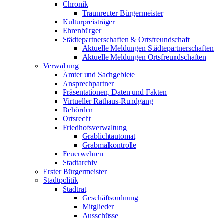
Chronik
Traunreuter Bürgermeister
Kulturpreisträger
Ehrenbürger
Städtepartnerschaften & Ortsfreundschaft
Aktuelle Meldungen Städtepartnerschaften
Aktuelle Meldungen Ortsfreundschaften
Verwaltung
Ämter und Sachgebiete
Ansprechpartner
Präsentationen, Daten und Fakten
Virtueller Rathaus-Rundgang
Behörden
Ortsrecht
Friedhofsverwaltung
Grablichtautomat
Grabmalkontrolle
Feuerwehren
Stadtarchiv
Erster Bürgermeister
Stadtpolitik
Stadtrat
Geschäftsordnung
Mitglieder
Ausschüsse