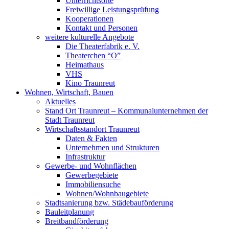
Unterrichtsorte
Freiwillige Leistungsprüfung
Kooperationen
Kontakt und Personen
weitere kulturelle Angebote
Die Theaterfabrik e. V.
Theaterchen “O”
Heimathaus
VHS
Kino Traunreut
Wohnen, Wirtschaft, Bauen
Aktuelles
Stand Ort Traunreut – Kommunalunternehmen der
Stadt Traunreut
Wirtschaftsstandort Traunreut
Daten & Fakten
Unternehmen und Strukturen
Infrastruktur
Gewerbe- und Wohnflächen
Gewerbegebiete
Immobiliensuche
Wohnen/Wohnbaugebiete
Stadtsanierung bzw. Städebauförderung
Bauleitplanung
Breitbandförderung