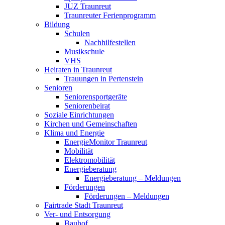
JUZ Traunreut
Traunreuter Ferienprogramm
Bildung
Schulen
Nachhilfestellen
Musikschule
VHS
Heiraten in Traunreut
Trauungen in Pertenstein
Senioren
Seniorensportgeräte
Seniorenbeirat
Soziale Einrichtungen
Kirchen und Gemeinschaften
Klima und Energie
EnergieMonitor Traunreut
Mobilität
Elektromobilität
Energieberatung
Energieberatung – Meldungen
Förderungen
Förderungen – Meldungen
Fairtrade Stadt Traunreut
Ver- und Entsorgung
Bauhof