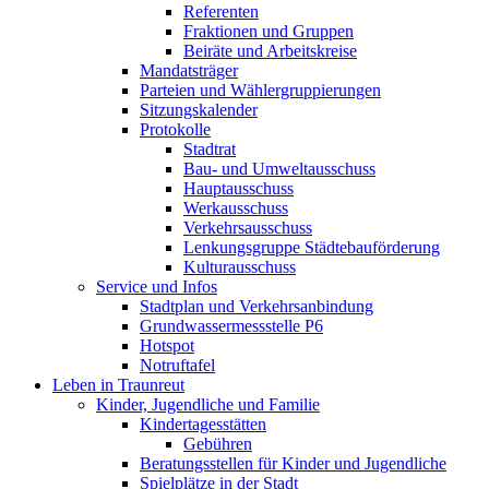
Referenten
Fraktionen und Gruppen
Beiräte und Arbeitskreise
Mandatsträger
Parteien und Wählergruppierungen
Sitzungskalender
Protokolle
Stadtrat
Bau- und Umweltausschuss
Hauptausschuss
Werkausschuss
Verkehrsausschuss
Lenkungsgruppe Städtebauförderung
Kulturausschuss
Service und Infos
Stadtplan und Verkehrsanbindung
Grundwassermessstelle P6
Hotspot
Notruftafel
Leben in Traunreut
Kinder, Jugendliche und Familie
Kindertagesstätten
Gebühren
Beratungsstellen für Kinder und Jugendliche
Spielplätze in der Stadt