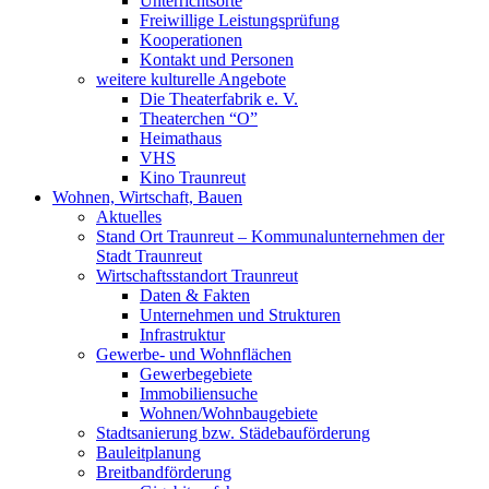
Unterrichtsorte
Freiwillige Leistungsprüfung
Kooperationen
Kontakt und Personen
weitere kulturelle Angebote
Die Theaterfabrik e. V.
Theaterchen “O”
Heimathaus
VHS
Kino Traunreut
Wohnen, Wirtschaft, Bauen
Aktuelles
Stand Ort Traunreut – Kommunalunternehmen der
Stadt Traunreut
Wirtschaftsstandort Traunreut
Daten & Fakten
Unternehmen und Strukturen
Infrastruktur
Gewerbe- und Wohnflächen
Gewerbegebiete
Immobiliensuche
Wohnen/Wohnbaugebiete
Stadtsanierung bzw. Städebauförderung
Bauleitplanung
Breitbandförderung