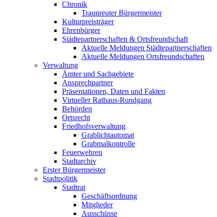
Chronik
Traunreuter Bürgermeister
Kulturpreisträger
Ehrenbürger
Städtepartnerschaften & Ortsfreundschaft
Aktuelle Meldungen Städtepartnerschaften
Aktuelle Meldungen Ortsfreundschaften
Verwaltung
Ämter und Sachgebiete
Ansprechpartner
Präsentationen, Daten und Fakten
Virtueller Rathaus-Rundgang
Behörden
Ortsrecht
Friedhofsverwaltung
Grablichtautomat
Grabmalkontrolle
Feuerwehren
Stadtarchiv
Erster Bürgermeister
Stadtpolitik
Stadtrat
Geschäftsordnung
Mitglieder
Ausschüsse