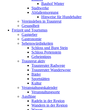
Bauhof Winter
Stadtwerke
Abfallentsorgung
Hinweise für Hundehalter
Vereinsleben in Traunreut
Gesundheit
Freizeit und Tourismus
Gastgeber
Gastronomie
Sehenswürdigkeiten
Schloss und Burg Stein
Schloss Pertenstein
Geheimtipps
Traunreut aktiv
Traunreuter Radwege
Traunreuter Wanderwege
Bäder
Sportstätten
Kultur
Veranstaltungskalender
Veranstaltungsorte
Ausflüge
Radeln in der Region
Wandern in der Region
Wasser