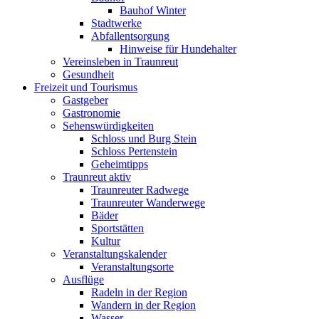
Bauhof Winter
Stadtwerke
Abfallentsorgung
Hinweise für Hundehalter
Vereinsleben in Traunreut
Gesundheit
Freizeit und Tourismus
Gastgeber
Gastronomie
Sehenswürdigkeiten
Schloss und Burg Stein
Schloss Pertenstein
Geheimtipps
Traunreut aktiv
Traunreuter Radwege
Traunreuter Wanderwege
Bäder
Sportstätten
Kultur
Veranstaltungskalender
Veranstaltungsorte
Ausflüge
Radeln in der Region
Wandern in der Region
Wasser