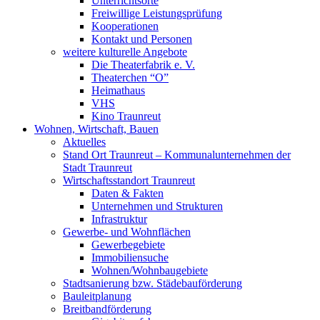
Unterrichtsorte
Freiwillige Leistungsprüfung
Kooperationen
Kontakt und Personen
weitere kulturelle Angebote
Die Theaterfabrik e. V.
Theaterchen “O”
Heimathaus
VHS
Kino Traunreut
Wohnen, Wirtschaft, Bauen
Aktuelles
Stand Ort Traunreut – Kommunalunternehmen der
Stadt Traunreut
Wirtschaftsstandort Traunreut
Daten & Fakten
Unternehmen und Strukturen
Infrastruktur
Gewerbe- und Wohnflächen
Gewerbegebiete
Immobiliensuche
Wohnen/Wohnbaugebiete
Stadtsanierung bzw. Städebauförderung
Bauleitplanung
Breitbandförderung