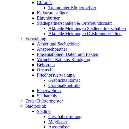
Chronik
Traunreuter Bürgermeister
Kulturpreisträger
Ehrenbürger
Städtepartnerschaften & Ortsfreundschaft
Aktuelle Meldungen Städtepartnerschaften
Aktuelle Meldungen Ortsfreundschaften
Verwaltung
Ämter und Sachgebiete
Ansprechpartner
Präsentationen, Daten und Fakten
Virtueller Rathaus-Rundgang
Behörden
Ortsrecht
Friedhofsverwaltung
Grablichtautomat
Grabmalkontrolle
Feuerwehren
Stadtarchiv
Erster Bürgermeister
Stadtpolitik
Stadtrat
Geschäftsordnung
Mitglieder
Ausschüsse