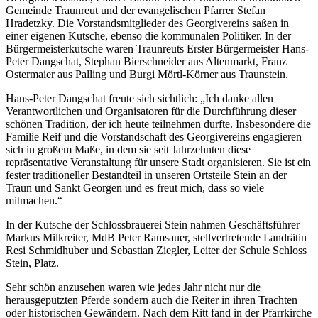
Gemeinde Traunreut und der evangelischen Pfarrer Stefan
Hradetzky. Die Vorstandsmitglieder des Georgivereins saßen in
einer eigenen Kutsche, ebenso die kommunalen Politiker. In der
Bürgermeisterkutsche waren Traunreuts Erster Bürgermeister Hans-
Peter Dangschat, Stephan Bierschneider aus Altenmarkt, Franz
Ostermaier aus Palling und Burgi Mörtl-Körner aus Traunstein.
Hans-Peter Dangschat freute sich sichtlich: „Ich danke allen
Verantwortlichen und Organisatoren für die Durchführung dieser
schönen Tradition, der ich heute teilnehmen durfte. Insbesondere die
Familie Reif und die Vorstandschaft des Georgivereins engagieren
sich in großem Maße, in dem sie seit Jahrzehnten diese
repräsentative Veranstaltung für unsere Stadt organisieren. Sie ist ein
fester traditioneller Bestandteil in unseren Ortsteile Stein an der
Traun und Sankt Georgen und es freut mich, dass so viele
mitmachen.“
In der Kutsche der Schlossbrauerei Stein nahmen Geschäftsführer
Markus Milkreiter, MdB Peter Ramsauer, stellvertretende Landrätin
Resi Schmidhuber und Sebastian Ziegler, Leiter der Schule Schloss
Stein, Platz.
Sehr schön anzusehen waren wie jedes Jahr nicht nur die
herausgeputzten Pferde sondern auch die Reiter in ihren Trachten
oder historischen Gewändern. Nach dem Ritt fand in der Pfarrkirche