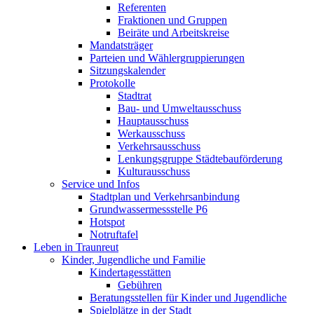
Referenten
Fraktionen und Gruppen
Beiräte und Arbeitskreise
Mandatsträger
Parteien und Wählergruppierungen
Sitzungskalender
Protokolle
Stadtrat
Bau- und Umweltausschuss
Hauptausschuss
Werkausschuss
Verkehrsausschuss
Lenkungsgruppe Städtebauförderung
Kulturausschuss
Service und Infos
Stadtplan und Verkehrsanbindung
Grundwassermessstelle P6
Hotspot
Notruftafel
Leben in Traunreut
Kinder, Jugendliche und Familie
Kindertagesstätten
Gebühren
Beratungsstellen für Kinder und Jugendliche
Spielplätze in der Stadt