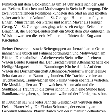
Pünktlich mit dem Glockenschlag um 14 Uhr setzte sich der Zug
aus Reitern, Kutschen und Motivwagen in Stein in Bewegung. Die
zwei voranreitenden Postillione kündeten den Start an und spielten
später auch bei der Ankunft in St. Georgen. Hinter ihnen folgten
Engerl, Ministranten, der Pfarrer und Martin Mayer als Heiliger
Georg. Von St. Georgen aus ging, wie es seit ewigen Zeiten der
Brauch ist, die Georgi-Bruderschaft ein Stück dem Zug entgegen. In
Weisham warteten die sechs Männer und führten den Zug zum
Kirchplatz.
Steiner Ortsvereine sowie Reitergruppen aus benachbarten Orten
nahmen wie üblich mit Fahnenabordnungen und Motivwagen am
Ritt teil. Der katholische Arbeiterverein Stein stellte auf seinem
Wagen Bruder Konrad dar. Der Trachtenverein Altenmarkt hatte die
Heilige Margareta und die Baumburger Kirche dabei. Auf dem
Wagen der Dorfgemeinschaft Attenmoos/Neudorf war der Heilige
Sebastian an einem Baum angebunden. Die Trachtenvereine aus
Truchtlaching, Traunwalchen und Palling waren ebenfalls vertreten.
Die Musikkapellen aus Traunwalchen, Altenmarkt und die
Stadtkapelle Traunreut, die zuvor schon in Stein eine Stunde lang
Standkonzerte gaben, spielten auch während der Pferdeprozession.
In Kutschen saß wie jedes Jahr die Geistlichkeit vertreten durch
Dekan Pfarrer Mag. Dr. Florian Schomers, der erstmalig am
Georgiritt teilnahm, Pfarrer Bartok von der rumänisch-orthodoxen