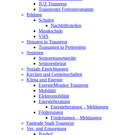
JUZ Traunreut
Traunreuter Ferienprogramm
Bildung
Schulen
Nachhilfestellen
Musikschule
VHS
Heiraten in Traunreut
Trauungen in Pertenstein
Senioren
Seniorensportgeräte
Seniorenbeirat
Soziale Einrichtungen
Kirchen und Gemeinschaften
Klima und Energie
EnergieMonitor Traunreut
Mobilität
Elektromobilität
Energieberatung
Energieberatung – Meldungen
Förderungen
Förderungen – Meldungen
Fairtrade Stadt Traunreut
Ver- und Entsorgung
Bauhof