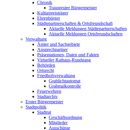
Chronik
Traunreuter Bürgermeister
Kulturpreisträger
Ehrenbürger
Städtepartnerschaften & Ortsfreundschaft
Aktuelle Meldungen Städtepartnerschaften
Aktuelle Meldungen Ortsfreundschaften
Verwaltung
Ämter und Sachgebiete
Ansprechpartner
Präsentationen, Daten und Fakten
Virtueller Rathaus-Rundgang
Behörden
Ortsrecht
Friedhofsverwaltung
Grablichtautomat
Grabmalkontrolle
Feuerwehren
Stadtarchiv
Erster Bürgermeister
Stadtpolitik
Stadtrat
Geschäftsordnung
Mitglieder
Ausschüsse