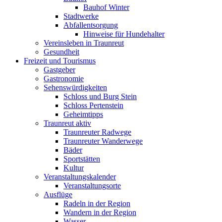
Bauhof Winter
Stadtwerke
Abfallentsorgung
Hinweise für Hundehalter
Vereinsleben in Traunreut
Gesundheit
Freizeit und Tourismus
Gastgeber
Gastronomie
Sehenswürdigkeiten
Schloss und Burg Stein
Schloss Pertenstein
Geheimtipps
Traunreut aktiv
Traunreuter Radwege
Traunreuter Wanderwege
Bäder
Sportstätten
Kultur
Veranstaltungskalender
Veranstaltungsorte
Ausflüge
Radeln in der Region
Wandern in der Region
Wasser