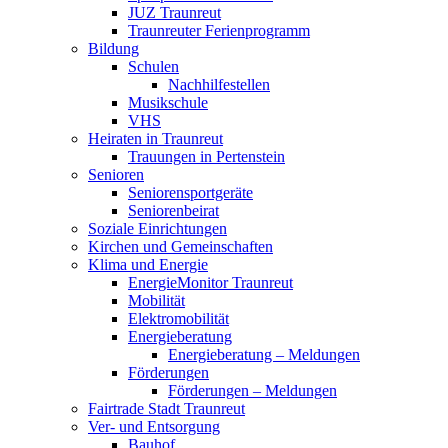
JUZ Traunreut
Traunreuter Ferienprogramm
Bildung
Schulen
Nachhilfestellen
Musikschule
VHS
Heiraten in Traunreut
Trauungen in Pertenstein
Senioren
Seniorensportgeräte
Seniorenbeirat
Soziale Einrichtungen
Kirchen und Gemeinschaften
Klima und Energie
EnergieMonitor Traunreut
Mobilität
Elektromobilität
Energieberatung
Energieberatung – Meldungen
Förderungen
Förderungen – Meldungen
Fairtrade Stadt Traunreut
Ver- und Entsorgung
Bauhof