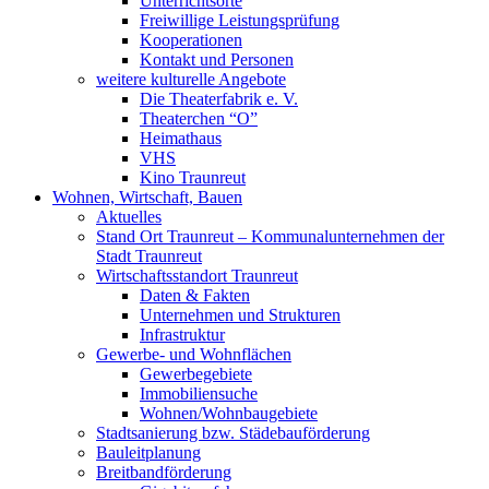
Unterrichtsorte
Freiwillige Leistungsprüfung
Kooperationen
Kontakt und Personen
weitere kulturelle Angebote
Die Theaterfabrik e. V.
Theaterchen “O”
Heimathaus
VHS
Kino Traunreut
Wohnen, Wirtschaft, Bauen
Aktuelles
Stand Ort Traunreut – Kommunalunternehmen der
Stadt Traunreut
Wirtschaftsstandort Traunreut
Daten & Fakten
Unternehmen und Strukturen
Infrastruktur
Gewerbe- und Wohnflächen
Gewerbegebiete
Immobiliensuche
Wohnen/Wohnbaugebiete
Stadtsanierung bzw. Städebauförderung
Bauleitplanung
Breitbandförderung