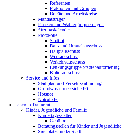
Referenten
Fraktionen und Gruppen
Beiräte und Arbeitskreise
Mandatsträger
Parteien und Wählergruppierungen
Sitzungskalender
Protokolle
Stadtrat
Bau- und Umweltausschuss
Hauptausschuss
Werkausschuss
Verkehrsausschuss
Lenkungsgruppe Städtebauförderung
Kulturausschuss
Service und Infos
Stadtplan und Verkehrsanbindung
Grundwassermessstelle P6
Hotspot
Notruftafel
Leben in Traunreut
Kinder, Jugendliche und Familie
Kindertagesstätten
Gebühren
Beratungsstellen für Kinder und Jugendliche
Spielplätze in der Stadt