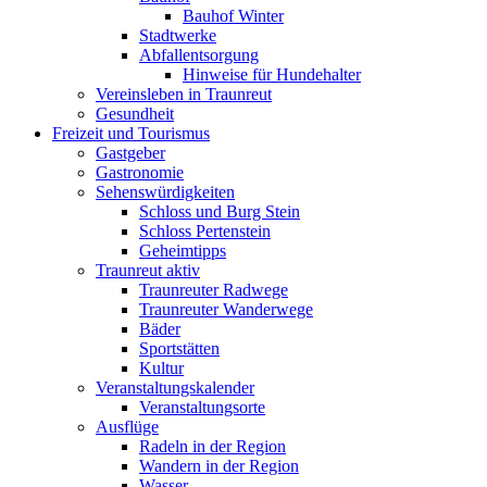
Bauhof Winter
Stadtwerke
Abfallentsorgung
Hinweise für Hundehalter
Vereinsleben in Traunreut
Gesundheit
Freizeit und Tourismus
Gastgeber
Gastronomie
Sehenswürdigkeiten
Schloss und Burg Stein
Schloss Pertenstein
Geheimtipps
Traunreut aktiv
Traunreuter Radwege
Traunreuter Wanderwege
Bäder
Sportstätten
Kultur
Veranstaltungskalender
Veranstaltungsorte
Ausflüge
Radeln in der Region
Wandern in der Region
Wasser