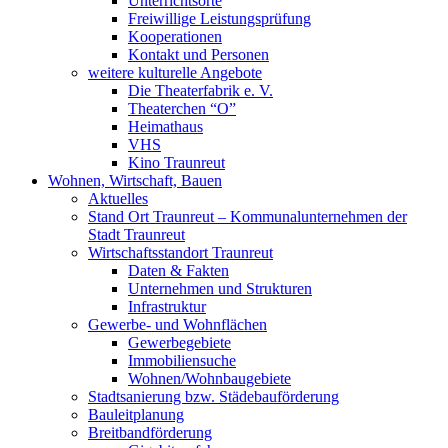
Unterrichtsorte
Freiwillige Leistungsprüfung
Kooperationen
Kontakt und Personen
weitere kulturelle Angebote
Die Theaterfabrik e. V.
Theaterchen “O”
Heimathaus
VHS
Kino Traunreut
Wohnen, Wirtschaft, Bauen
Aktuelles
Stand Ort Traunreut – Kommunalunternehmen der
Stadt Traunreut
Wirtschaftsstandort Traunreut
Daten & Fakten
Unternehmen und Strukturen
Infrastruktur
Gewerbe- und Wohnflächen
Gewerbegebiete
Immobiliensuche
Wohnen/Wohnbaugebiete
Stadtsanierung bzw. Städebauförderung
Bauleitplanung
Breitbandförderung