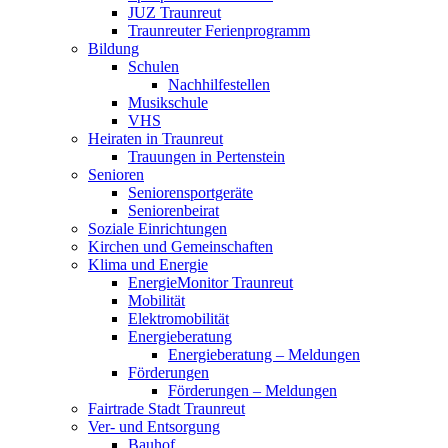
JUZ Traunreut
Traunreuter Ferienprogramm
Bildung
Schulen
Nachhilfestellen
Musikschule
VHS
Heiraten in Traunreut
Trauungen in Pertenstein
Senioren
Seniorensportgeräte
Seniorenbeirat
Soziale Einrichtungen
Kirchen und Gemeinschaften
Klima und Energie
EnergieMonitor Traunreut
Mobilität
Elektromobilität
Energieberatung
Energieberatung – Meldungen
Förderungen
Förderungen – Meldungen
Fairtrade Stadt Traunreut
Ver- und Entsorgung
Bauhof