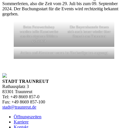
Sommerferien, also die Zeit vom 29. Juli bis zum 09. September
2024. Der Buchungsstart für die Events wird rechtzeitig bekannt
gegeben.
Beim Fotoworkshop
Die Bayernkamele freuen
wurden tolle Kunstwerke
sich auch heuer wieder über
aus den eigenen Bildern
Besuch aus Traunreut
gebastelt
Action und Abenteuer waren im Hochseilgarten angesagt
STADT TRAUNREUT
Rathausplatz 3
83301 Traunreut
Tel: +49 8669 857-0
Fax: +49 8669 857-100
stadt@traunreut.de
Öffnungszeiten
Karriere
Kontakt