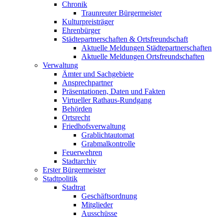
Chronik
Traunreuter Bürgermeister
Kulturpreisträger
Ehrenbürger
Städtepartnerschaften & Ortsfreundschaft
Aktuelle Meldungen Städtepartnerschaften
Aktuelle Meldungen Ortsfreundschaften
Verwaltung
Ämter und Sachgebiete
Ansprechpartner
Präsentationen, Daten und Fakten
Virtueller Rathaus-Rundgang
Behörden
Ortsrecht
Friedhofsverwaltung
Grablichtautomat
Grabmalkontrolle
Feuerwehren
Stadtarchiv
Erster Bürgermeister
Stadtpolitik
Stadtrat
Geschäftsordnung
Mitglieder
Ausschüsse