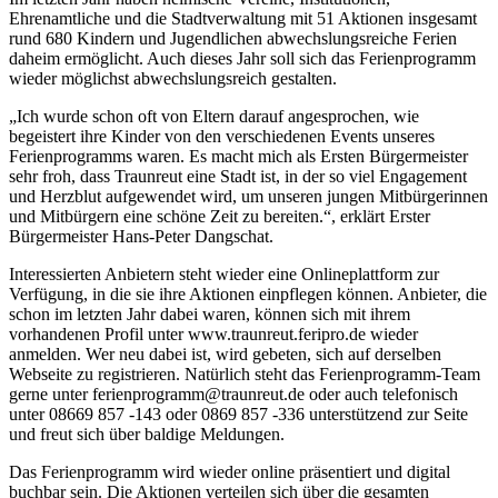
Ehrenamtliche und die Stadtverwaltung mit 51 Aktionen insgesamt
rund 680 Kindern und Jugendlichen abwechslungsreiche Ferien
daheim ermöglicht. Auch dieses Jahr soll sich das Ferienprogramm
wieder möglichst abwechslungsreich gestalten.
„Ich wurde schon oft von Eltern darauf angesprochen, wie
begeistert ihre Kinder von den verschiedenen Events unseres
Ferienprogramms waren. Es macht mich als Ersten Bürgermeister
sehr froh, dass Traunreut eine Stadt ist, in der so viel Engagement
und Herzblut aufgewendet wird, um unseren jungen Mitbürgerinnen
und Mitbürgern eine schöne Zeit zu bereiten.“, erklärt Erster
Bürgermeister Hans-Peter Dangschat.
Interessierten Anbietern steht wieder eine Onlineplattform zur
Verfügung, in die sie ihre Aktionen einpflegen können. Anbieter, die
schon im letzten Jahr dabei waren, können sich mit ihrem
vorhandenen Profil unter www.traunreut.feripro.de wieder
anmelden. Wer neu dabei ist, wird gebeten, sich auf derselben
Webseite zu registrieren. Natürlich steht das Ferienprogramm-Team
gerne unter ferienprogramm@traunreut.de oder auch telefonisch
unter 08669 857 -143 oder 0869 857 -336 unterstützend zur Seite
und freut sich über baldige Meldungen.
Das Ferienprogramm wird wieder online präsentiert und digital
buchbar sein. Die Aktionen verteilen sich über die gesamten