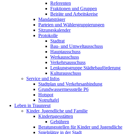
Referenten
Fraktionen und Gruppen
Beiräte und Arbeitskreise
Mandatsträger
Parteien und Wählergruppierungen
Sitzungskalender
Protokolle
Stadtrat
Bau- und Umweltausschuss
Hauptausschuss
Werkausschuss
Verkehrsausschuss
Lenkungsgruppe Städtebauförderung
Kulturausschuss
Service und Infos
Stadtplan und Verkehrsanbindung
Grundwassermessstelle P6
Hotspot
Notruftafel
Leben in Traunreut
Kinder, Jugendliche und Familie
Kindertagesstätten
Gebühren
Beratungsstellen für Kinder und Jugendliche
Spielplätze in der Stadt