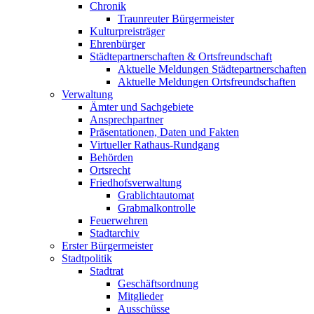
Chronik
Traunreuter Bürgermeister
Kulturpreisträger
Ehrenbürger
Städtepartnerschaften & Ortsfreundschaft
Aktuelle Meldungen Städtepartnerschaften
Aktuelle Meldungen Ortsfreundschaften
Verwaltung
Ämter und Sachgebiete
Ansprechpartner
Präsentationen, Daten und Fakten
Virtueller Rathaus-Rundgang
Behörden
Ortsrecht
Friedhofsverwaltung
Grablichtautomat
Grabmalkontrolle
Feuerwehren
Stadtarchiv
Erster Bürgermeister
Stadtpolitik
Stadtrat
Geschäftsordnung
Mitglieder
Ausschüsse