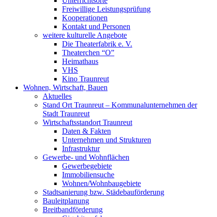
Unterrichtsorte
Freiwillige Leistungsprüfung
Kooperationen
Kontakt und Personen
weitere kulturelle Angebote
Die Theaterfabrik e. V.
Theaterchen “O”
Heimathaus
VHS
Kino Traunreut
Wohnen, Wirtschaft, Bauen
Aktuelles
Stand Ort Traunreut – Kommunalunternehmen der
Stadt Traunreut
Wirtschaftsstandort Traunreut
Daten & Fakten
Unternehmen und Strukturen
Infrastruktur
Gewerbe- und Wohnflächen
Gewerbegebiete
Immobiliensuche
Wohnen/Wohnbaugebiete
Stadtsanierung bzw. Städebauförderung
Bauleitplanung
Breitbandförderung