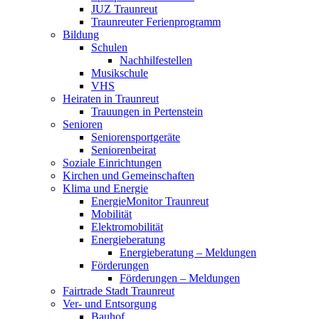
JUZ Traunreut
Traunreuter Ferienprogramm
Bildung
Schulen
Nachhilfestellen
Musikschule
VHS
Heiraten in Traunreut
Trauungen in Pertenstein
Senioren
Seniorensportgeräte
Seniorenbeirat
Soziale Einrichtungen
Kirchen und Gemeinschaften
Klima und Energie
EnergieMonitor Traunreut
Mobilität
Elektromobilität
Energieberatung
Energieberatung – Meldungen
Förderungen
Förderungen – Meldungen
Fairtrade Stadt Traunreut
Ver- und Entsorgung
Bauhof