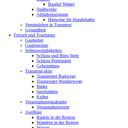
Bauhof Winter
Stadtwerke
Abfallentsorgung
Hinweise für Hundehalter
Vereinsleben in Traunreut
Gesundheit
Freizeit und Tourismus
Gastgeber
Gastronomie
Sehenswürdigkeiten
Schloss und Burg Stein
Schloss Pertenstein
Geheimtipps
Traunreut aktiv
Traunreuter Radwege
Traunreuter Wanderwege
Bäder
Sportstätten
Kultur
Veranstaltungskalender
Veranstaltungsorte
Ausflüge
Radeln in der Region
Wandern in der Region
Wasser