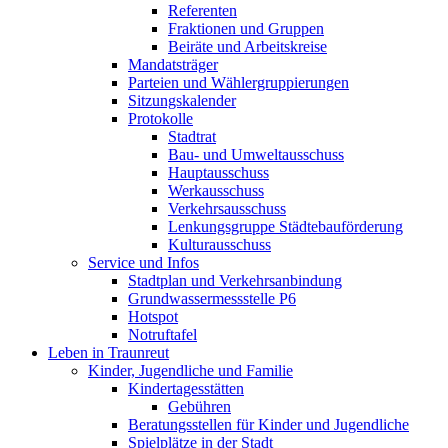
Referenten
Fraktionen und Gruppen
Beiräte und Arbeitskreise
Mandatsträger
Parteien und Wählergruppierungen
Sitzungskalender
Protokolle
Stadtrat
Bau- und Umweltausschuss
Hauptausschuss
Werkausschuss
Verkehrsausschuss
Lenkungsgruppe Städtebauförderung
Kulturausschuss
Service und Infos
Stadtplan und Verkehrsanbindung
Grundwassermessstelle P6
Hotspot
Notruftafel
Leben in Traunreut
Kinder, Jugendliche und Familie
Kindertagesstätten
Gebühren
Beratungsstellen für Kinder und Jugendliche
Spielplätze in der Stadt