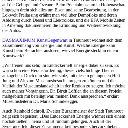
auf die Gebirge und Ozeane. Beim Prientalmuseum in Hohenaschau
hingegen dreht sich alles um Eisen und seine Bearbeitung, in der
Lokwelt Freilassing erfährt man viel über Dampfloks und deren
Ablösung durch Diesel und Elektroloks, und die EFA Mobile Zeiten
in Amerang dokumentieren die Erfindung und Weiterentwicklung
des Autos.
DASMAXIMUM KunstGegenwart
in Traunreut widmet sich dem
Zusammenhang von Energie und Kunst: Welche Energie kann
Kunst beim Betrachter auslösen, wieviel Energie steckt in einem
Kunstwerk?
„Wir freuen uns sehr, im Entdeckerheft Energie dabei zu sein. Es
war schon eine Herausforderung, dieses vielschichtige Thema
anzugehen. Doch nun sind wir stolz, mit diesem gelungenen Heft
Jung und Alt zum Museumsbesuch anregen zu können und die
Vielfalt der Museumslandschaft in der Region zu zeigen. Ich möchte
auch meiner Vorgängerin, Dr. Birgit Löffler, die an diesem Projekt
maßgeblich mit beteiligt war, meinen Dank aussprechen.“ erklärt
Museumsleiterin Dr. Maria Schindelegger.
Auch Reinhold Schroll, Zweiter Bürgermeister der Stadt Traunreut
zeigt sich begeistert: „Das Entdeckerheft Energie widmet sich einem
hochaktuellen Thema und ist rundum gelungen. Auch ist der
Synergieeffekt dieser Zusammenarbeit besonders hervorzuheben,