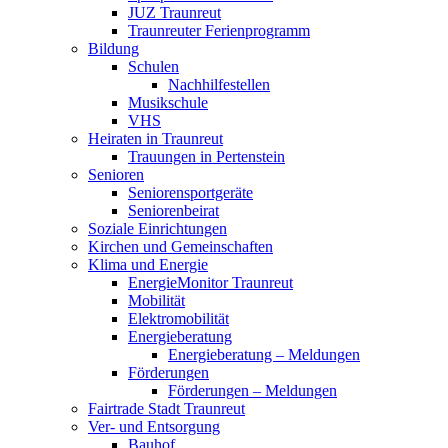
JUZ Traunreut
Traunreuter Ferienprogramm
Bildung
Schulen
Nachhilfestellen
Musikschule
VHS
Heiraten in Traunreut
Trauungen in Pertenstein
Senioren
Seniorensportgeräte
Seniorenbeirat
Soziale Einrichtungen
Kirchen und Gemeinschaften
Klima und Energie
EnergieMonitor Traunreut
Mobilität
Elektromobilität
Energieberatung
Energieberatung – Meldungen
Förderungen
Förderungen – Meldungen
Fairtrade Stadt Traunreut
Ver- und Entsorgung
Bauhof