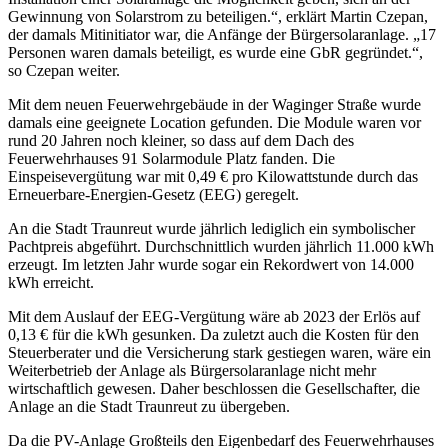
Gewinnung von Solarstrom zu beteiligen.“, erklärt Martin Czepan,
der damals Mitinitiator war, die Anfänge der Bürgersolaranlage. „17
Personen waren damals beteiligt, es wurde eine GbR gegründet.“,
so Czepan weiter.
Mit dem neuen Feuerwehrgebäude in der Waginger Straße wurde
damals eine geeignete Location gefunden. Die Module waren vor
rund 20 Jahren noch kleiner, so dass auf dem Dach des
Feuerwehrhauses 91 Solarmodule Platz fanden. Die
Einspeisevergütung war mit 0,49 € pro Kilowattstunde durch das
Erneuerbare-Energien-Gesetz (EEG) geregelt.
An die Stadt Traunreut wurde jährlich lediglich ein symbolischer
Pachtpreis abgeführt. Durchschnittlich wurden jährlich 11.000 kWh
erzeugt. Im letzten Jahr wurde sogar ein Rekordwert von 14.000
kWh erreicht.
Mit dem Auslauf der EEG-Vergütung wäre ab 2023 der Erlös auf
0,13 € für die kWh gesunken. Da zuletzt auch die Kosten für den
Steuerberater und die Versicherung stark gestiegen waren, wäre ein
Weiterbetrieb der Anlage als Bürgersolaranlage nicht mehr
wirtschaftlich gewesen. Daher beschlossen die Gesellschafter, die
Anlage an die Stadt Traunreut zu übergeben.
Da die PV-Anlage Großteils den Eigenbedarf des Feuerwehrhauses