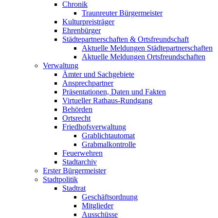
Chronik
Traunreuter Bürgermeister
Kulturpreisträger
Ehrenbürger
Städtepartnerschaften & Ortsfreundschaft
Aktuelle Meldungen Städtepartnerschaften
Aktuelle Meldungen Ortsfreundschaften
Verwaltung
Ämter und Sachgebiete
Ansprechpartner
Präsentationen, Daten und Fakten
Virtueller Rathaus-Rundgang
Behörden
Ortsrecht
Friedhofsverwaltung
Grablichtautomat
Grabmalkontrolle
Feuerwehren
Stadtarchiv
Erster Bürgermeister
Stadtpolitik
Stadtrat
Geschäftsordnung
Mitglieder
Ausschüsse