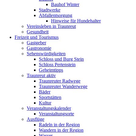
Bauhof Winter
Stadtwerke
Abfallentsorgung
Hinweise für Hundehalter
Vereinsleben in Traunreut
Gesundheit
Freizeit und Tourismus
Gastgeber
Gastronomie
Sehenswürdigkeiten
Schloss und Burg Stein
Schloss Pertenstein
Geheimtipps
Traunreut aktiv
Traunreuter Radwege
Traunreuter Wanderwege
Bäder
Sportstätten
Kultur
Veranstaltungskalender
Veranstaltungsorte
Ausflüge
Radeln in der Region
Wandern in der Region
Wasser