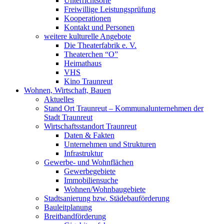
Unterrichtsorte
Freiwillige Leistungsprüfung
Kooperationen
Kontakt und Personen
weitere kulturelle Angebote
Die Theaterfabrik e. V.
Theaterchen “O”
Heimathaus
VHS
Kino Traunreut
Wohnen, Wirtschaft, Bauen
Aktuelles
Stand Ort Traunreut – Kommunalunternehmen der
Stadt Traunreut
Wirtschaftsstandort Traunreut
Daten & Fakten
Unternehmen und Strukturen
Infrastruktur
Gewerbe- und Wohnflächen
Gewerbegebiete
Immobiliensuche
Wohnen/Wohnbaugebiete
Stadtsanierung bzw. Städebauförderung
Bauleitplanung
Breitbandförderung