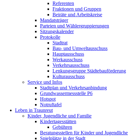
Referenten
Fraktionen und Gruppen
Beiräte und Arbeitskreise
Mandatsträger
Parteien und Wählergruppierungen
Sitzungskalender
Protokolle
Stadtrat
Bau- und Umweltausschuss
Hauptausschuss
Werkausschuss
Verkehrsausschuss
Lenkungsgruppe Städtebauförderung
Kulturausschuss
Service und Infos
Stadtplan und Verkehrsanbindung
Grundwassermessstelle P6
Hotspot
Notruftafel
Leben in Traunreut
Kinder, Jugendliche und Familie
Kindertagesstätten
Gebühren
Beratungsstellen für Kinder und Jugendliche
Spielplätze in der Stadt