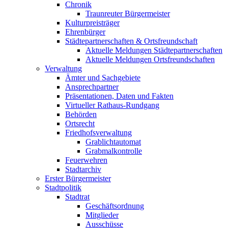
Chronik
Traunreuter Bürgermeister
Kulturpreisträger
Ehrenbürger
Städtepartnerschaften & Ortsfreundschaft
Aktuelle Meldungen Städtepartnerschaften
Aktuelle Meldungen Ortsfreundschaften
Verwaltung
Ämter und Sachgebiete
Ansprechpartner
Präsentationen, Daten und Fakten
Virtueller Rathaus-Rundgang
Behörden
Ortsrecht
Friedhofsverwaltung
Grablichtautomat
Grabmalkontrolle
Feuerwehren
Stadtarchiv
Erster Bürgermeister
Stadtpolitik
Stadtrat
Geschäftsordnung
Mitglieder
Ausschüsse