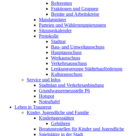
Referenten
Fraktionen und Gruppen
Beiräte und Arbeitskreise
Mandatsträger
Parteien und Wählergruppierungen
Sitzungskalender
Protokolle
Stadtrat
Bau- und Umweltausschuss
Hauptausschuss
Werkausschuss
Verkehrsausschuss
Lenkungsgruppe Städtebauförderung
Kulturausschuss
Service und Infos
Stadtplan und Verkehrsanbindung
Grundwassermessstelle P6
Hotspot
Notruftafel
Leben in Traunreut
Kinder, Jugendliche und Familie
Kindertagesstätten
Gebühren
Beratungsstellen für Kinder und Jugendliche
Spielplätze in der Stadt