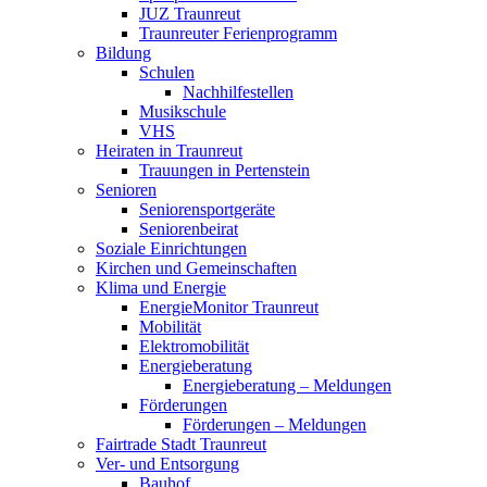
JUZ Traunreut
Traunreuter Ferienprogramm
Bildung
Schulen
Nachhilfestellen
Musikschule
VHS
Heiraten in Traunreut
Trauungen in Pertenstein
Senioren
Seniorensportgeräte
Seniorenbeirat
Soziale Einrichtungen
Kirchen und Gemeinschaften
Klima und Energie
EnergieMonitor Traunreut
Mobilität
Elektromobilität
Energieberatung
Energieberatung – Meldungen
Förderungen
Förderungen – Meldungen
Fairtrade Stadt Traunreut
Ver- und Entsorgung
Bauhof