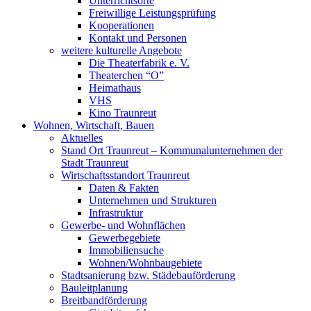
Unterrichtsorte
Freiwillige Leistungsprüfung
Kooperationen
Kontakt und Personen
weitere kulturelle Angebote
Die Theaterfabrik e. V.
Theaterchen “O”
Heimathaus
VHS
Kino Traunreut
Wohnen, Wirtschaft, Bauen
Aktuelles
Stand Ort Traunreut – Kommunalunternehmen der
Stadt Traunreut
Wirtschaftsstandort Traunreut
Daten & Fakten
Unternehmen und Strukturen
Infrastruktur
Gewerbe- und Wohnflächen
Gewerbegebiete
Immobiliensuche
Wohnen/Wohnbaugebiete
Stadtsanierung bzw. Städebauförderung
Bauleitplanung
Breitbandförderung