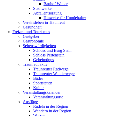
Bauhof Winter
Stadtwerke
Abfallentsorgung
Hinweise für Hundehalter
Vereinsleben in Traunreut
Gesundheit
Freizeit und Tourismus
Gastgeber
Gastronomie
Sehenswürdigkeiten
Schloss und Burg Stein
Schloss Pertenstein
Geheimtipps
Traunreut aktiv
Traunreuter Radwege
Traunreuter Wanderwege
Bäder
Sportstätten
Kultur
Veranstaltungskalender
Veranstaltungsorte
Ausflüge
Radeln in der Region
Wandern in der Region
Wasser