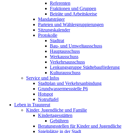
Referenten
Fraktionen und Gruppen
Beiräte und Arbeitskreise
Mandatsträger
Parteien und Wählergruppierungen
Sitzungskalender
Protokolle
Stadtrat
Bau- und Umweltausschuss
Hauptausschuss
Werkausschuss
Verkehrsausschuss
Lenkungsgruppe Städtebauförderung
Kulturausschuss
Service und Infos
Stadtplan und Verkehrsanbindung
Grundwassermessstelle P6
Hotspot
Notruftafel
Leben in Traunreut
Kinder, Jugendliche und Familie
Kindertagesstätten
Gebühren
Beratungsstellen für Kinder und Jugendliche
Spielplätze in der Stadt