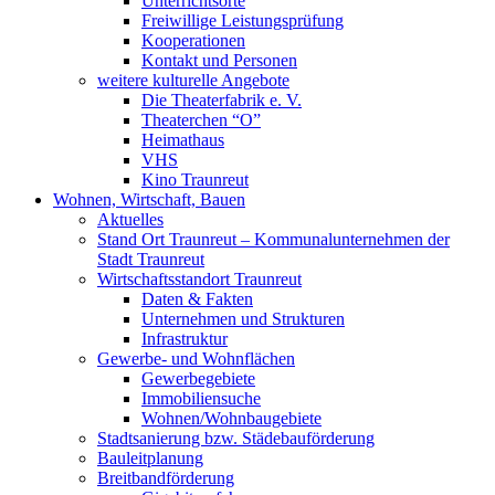
Unterrichtsorte
Freiwillige Leistungsprüfung
Kooperationen
Kontakt und Personen
weitere kulturelle Angebote
Die Theaterfabrik e. V.
Theaterchen “O”
Heimathaus
VHS
Kino Traunreut
Wohnen, Wirtschaft, Bauen
Aktuelles
Stand Ort Traunreut – Kommunalunternehmen der
Stadt Traunreut
Wirtschaftsstandort Traunreut
Daten & Fakten
Unternehmen und Strukturen
Infrastruktur
Gewerbe- und Wohnflächen
Gewerbegebiete
Immobiliensuche
Wohnen/Wohnbaugebiete
Stadtsanierung bzw. Städebauförderung
Bauleitplanung
Breitbandförderung