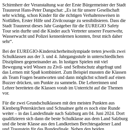
Schirmherr der Veranstaltung war der Erste Bürgermeister der Stadt
Traunreut Hans-Peter Dangschat: „Es ist für unsere Gesellschaft
sehr wichtig, schon Kinder für die richtigen Verhaltensweisen in
Notfällen, Erster Hilfe und Zivilcourage zu sensibilisieren. Dass die
Stadt Traunreut dieses Jahr Gastgeber für die EUREGIO Safety
Tour sein durfte und die Kinder auch Vertreter unserer Feuerwehr,
Wasserwacht und Polizei kennenlernen konnten, freut mich daher
sehr“.
Bei der EUREGIO-Kindersicherheitsolympiade treten jeweils zwei
Schulklassen aus der 3. und 4. Jahrgangsstufe in unterschiedlichen
Disziplinen gegeneinander an. In lustigen Spielen mit viel
Bewegung wird Wissen zu Zivil- und Selbstschutz abgefragt und
das Lernen mit Spaß kombiniert. Zum Beispiel mussten die Klassen
als Team Fragen beantworten und dann möglichst schnell auf einen
Buzzer drücken, um Punkte zu sammeln. Die Lehrerinnen und
Lehrer bereiteten die Klassen vorab im Unterricht auf die Themen
vor.
Für die zwei Grundschulklassen mit den meisten Punkten aus
Kienberg/Peterskirchen und Schnaitsee geht es noch eine Runde
weiter – in das Landesfinale nach Salzburg am 04. Juni 2024. Dort
qualifizieren sich dann die beste Schulklasse aus dem Land Salzburg
und die beste Klasse aus den Landkreisen Berchtesgadener Land
und Traunstein für das Bundesfinale. Neben den beiden