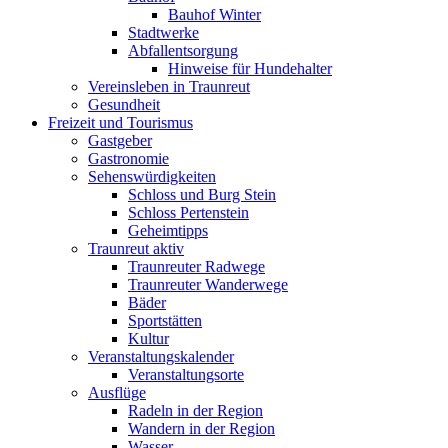
Bauhof Winter
Stadtwerke
Abfallentsorgung
Hinweise für Hundehalter
Vereinsleben in Traunreut
Gesundheit
Freizeit und Tourismus
Gastgeber
Gastronomie
Sehenswürdigkeiten
Schloss und Burg Stein
Schloss Pertenstein
Geheimtipps
Traunreut aktiv
Traunreuter Radwege
Traunreuter Wanderwege
Bäder
Sportstätten
Kultur
Veranstaltungskalender
Veranstaltungsorte
Ausflüge
Radeln in der Region
Wandern in der Region
Wasser