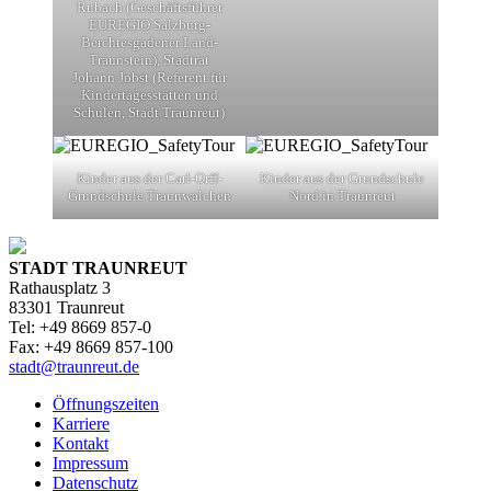
Rubach (Geschäftsführer
EUREGIO Salzburg-
Berchtesgadener Land-
Traunstein), Stadtrat
Johann Jobst (Referent für
Kindertagesstätten und
Schulen, Stadt Traunreut)
Kinder aus der Carl-Orff-
Kinder aus der Grundschule
Grundschule Traunwalchen
Nord in Traunreut
STADT TRAUNREUT
Rathausplatz 3
83301 Traunreut
Tel: +49 8669 857-0
Fax: +49 8669 857-100
stadt@traunreut.de
Öffnungszeiten
Karriere
Kontakt
Impressum
Datenschutz