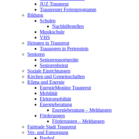
JUZ Traunreut
Traunreuter Ferienprogramm
Bildung
Schulen
Nachhilfestellen
Musikschule
VHS
Heiraten in Traunreut
Trauungen in Pertenstein
Senioren
Seniorensportgeräte
Seniorenbeirat
Soziale Einrichtungen
Kirchen und Gemeinschaften
Klima und Energie
EnergieMonitor Traunreut
Mobilität
Elektromobilität
Energieberatung
Energieberatung – Meldungen
Förderungen
Förderungen – Meldungen
Fairtrade Stadt Traunreut
Ver- und Entsorgung
Bauhof