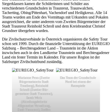
Siegerklassen kamen die Schülerinnen und Schüler aus
verschiedenen Grundschulen in Traunreut, Traunwalchen,
Tacherting, Obing/Pittenhart, Vachendorf und Heiligkreuz. Alle 14
Teams wurden am Ende des Vormittags mit Urkunden und Pokalen
ausgezeichnet, die unter anderem vom Zweiten Bürgermeister der
Stadt Traunreut Reinhold Schroll und dem Kreisbrandrat Christof
Grundner übergeben wurden.
Die Zivilschutzverbände in Österreich organisieren die Safety Tour
schon seit 1999. Durch die finanzielle Unterstützung der EUREGIO
Salzburg – Berchtesgadener Land – Traunstein ist die Aktion
inzwischen auch in den Landkreise Traunstein und Berchtesgadener
Land ein fester Termin im Kalender. Für unsere Region ist der
Salzburger Zivilschutzbund zuständig.
Marianne Penn (Zweite
Das Team der Grundschule
Bürgermeisterin Stadt
Nord bei einem der
Trostberg), Reinhold
Ratespiele
Schroll (Zweiter Bür-
germeister Stadt Traunreut),
Sarah Wirth
(Abteilungsleiterin
Allgemeine Verwaltung,
Stadt Traunreut), Steffen