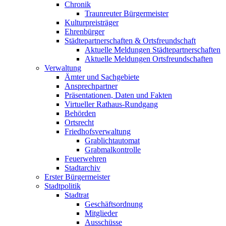
Chronik
Traunreuter Bürgermeister
Kulturpreisträger
Ehrenbürger
Städtepartnerschaften & Ortsfreundschaft
Aktuelle Meldungen Städtepartnerschaften
Aktuelle Meldungen Ortsfreundschaften
Verwaltung
Ämter und Sachgebiete
Ansprechpartner
Präsentationen, Daten und Fakten
Virtueller Rathaus-Rundgang
Behörden
Ortsrecht
Friedhofsverwaltung
Grablichtautomat
Grabmalkontrolle
Feuerwehren
Stadtarchiv
Erster Bürgermeister
Stadtpolitik
Stadtrat
Geschäftsordnung
Mitglieder
Ausschüsse