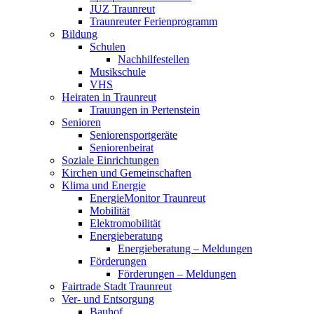
JUZ Traunreut
Traunreuter Ferienprogramm
Bildung
Schulen
Nachhilfestellen
Musikschule
VHS
Heiraten in Traunreut
Trauungen in Pertenstein
Senioren
Seniorensportgeräte
Seniorenbeirat
Soziale Einrichtungen
Kirchen und Gemeinschaften
Klima und Energie
EnergieMonitor Traunreut
Mobilität
Elektromobilität
Energieberatung
Energieberatung – Meldungen
Förderungen
Förderungen – Meldungen
Fairtrade Stadt Traunreut
Ver- und Entsorgung
Bauhof