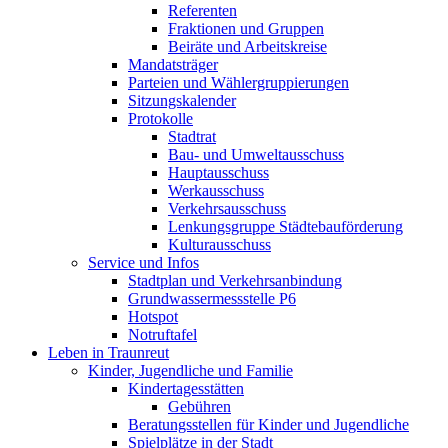
Referenten
Fraktionen und Gruppen
Beiräte und Arbeitskreise
Mandatsträger
Parteien und Wählergruppierungen
Sitzungskalender
Protokolle
Stadtrat
Bau- und Umweltausschuss
Hauptausschuss
Werkausschuss
Verkehrsausschuss
Lenkungsgruppe Städtebauförderung
Kulturausschuss
Service und Infos
Stadtplan und Verkehrsanbindung
Grundwassermessstelle P6
Hotspot
Notruftafel
Leben in Traunreut
Kinder, Jugendliche und Familie
Kindertagesstätten
Gebühren
Beratungsstellen für Kinder und Jugendliche
Spielplätze in der Stadt