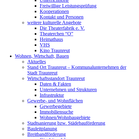
Unterrichtsorte
Freiwillige Leistungsprüfung
Kooperationen
Kontakt und Personen
weitere kulturelle Angebote
Die Theaterfabrik e. V.
Theaterchen “O”
Heimathaus
VHS
Kino Traunreut
Wohnen, Wirtschaft, Bauen
Aktuelles
Stand Ort Traunreut – Kommunalunternehmen der
Stadt Traunreut
Wirtschaftsstandort Traunreut
Daten & Fakten
Unternehmen und Strukturen
Infrastruktur
Gewerbe- und Wohnflächen
Gewerbegebiete
Immobiliensuche
Wohnen/Wohnbaugebiete
Stadtsanierung bzw. Städebauförderung
Bauleitplanung
Breitbandförderung