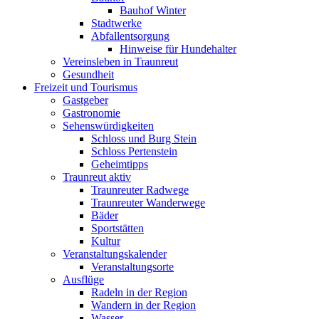
Bauhof Winter
Stadtwerke
Abfallentsorgung
Hinweise für Hundehalter
Vereinsleben in Traunreut
Gesundheit
Freizeit und Tourismus
Gastgeber
Gastronomie
Sehenswürdigkeiten
Schloss und Burg Stein
Schloss Pertenstein
Geheimtipps
Traunreut aktiv
Traunreuter Radwege
Traunreuter Wanderwege
Bäder
Sportstätten
Kultur
Veranstaltungskalender
Veranstaltungsorte
Ausflüge
Radeln in der Region
Wandern in der Region
Wasser