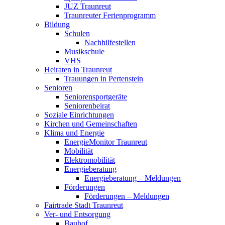
JUZ Traunreut
Traunreuter Ferienprogramm
Bildung
Schulen
Nachhilfestellen
Musikschule
VHS
Heiraten in Traunreut
Trauungen in Pertenstein
Senioren
Seniorensportgeräte
Seniorenbeirat
Soziale Einrichtungen
Kirchen und Gemeinschaften
Klima und Energie
EnergieMonitor Traunreut
Mobilität
Elektromobilität
Energieberatung
Energieberatung – Meldungen
Förderungen
Förderungen – Meldungen
Fairtrade Stadt Traunreut
Ver- und Entsorgung
Bauhof