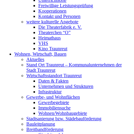
Unterrichtsorte
Freiwillige Leistungsprüfung
Kooperationen
Kontakt und Personen
weitere kulturelle Angebote
Die Theaterfabrik e. V.
Theaterchen “O”
Heimathaus
VHS
Kino Traunreut
Wohnen, Wirtschaft, Bauen
Aktuelles
Stand Ort Traunreut – Kommunalunternehmen der
Stadt Traunreut
Wirtschaftsstandort Traunreut
Daten & Fakten
Unternehmen und Strukturen
Infrastruktur
Gewerbe- und Wohnflächen
Gewerbegebiete
Immobiliensuche
Wohnen/Wohnbaugebiete
Stadtsanierung bzw. Städebauförderung
Bauleitplanung
Breitbandförderung