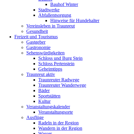
Bauhof Winter
Stadtwerke
Abfallentsorgung
Hinweise für Hundehalter
Vereinsleben in Traunreut
Gesundheit
Freizeit und Tourismus
Gastgeber
Gastronomie
Sehenswürdigkeiten
Schloss und Burg Stein
Schloss Pertenstein
Geheimtipps
Traunreut aktiv
Traunreuter Radwege
Traunreuter Wanderwege
Bäder
Sportstätten
Kultur
Veranstaltungskalender
Veranstaltungsorte
Ausflüge
Radeln in der Region
Wandern in der Region
Wasser