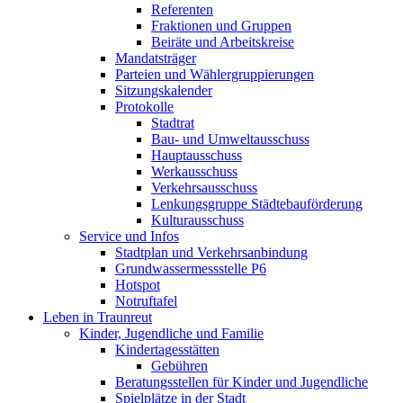
Referenten
Fraktionen und Gruppen
Beiräte und Arbeitskreise
Mandatsträger
Parteien und Wählergruppierungen
Sitzungskalender
Protokolle
Stadtrat
Bau- und Umweltausschuss
Hauptausschuss
Werkausschuss
Verkehrsausschuss
Lenkungsgruppe Städtebauförderung
Kulturausschuss
Service und Infos
Stadtplan und Verkehrsanbindung
Grundwassermessstelle P6
Hotspot
Notruftafel
Leben in Traunreut
Kinder, Jugendliche und Familie
Kindertagesstätten
Gebühren
Beratungsstellen für Kinder und Jugendliche
Spielplätze in der Stadt