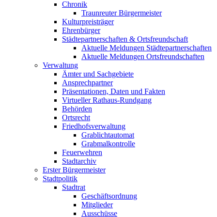
Chronik
Traunreuter Bürgermeister
Kulturpreisträger
Ehrenbürger
Städtepartnerschaften & Ortsfreundschaft
Aktuelle Meldungen Städtepartnerschaften
Aktuelle Meldungen Ortsfreundschaften
Verwaltung
Ämter und Sachgebiete
Ansprechpartner
Präsentationen, Daten und Fakten
Virtueller Rathaus-Rundgang
Behörden
Ortsrecht
Friedhofsverwaltung
Grablichtautomat
Grabmalkontrolle
Feuerwehren
Stadtarchiv
Erster Bürgermeister
Stadtpolitik
Stadtrat
Geschäftsordnung
Mitglieder
Ausschüsse