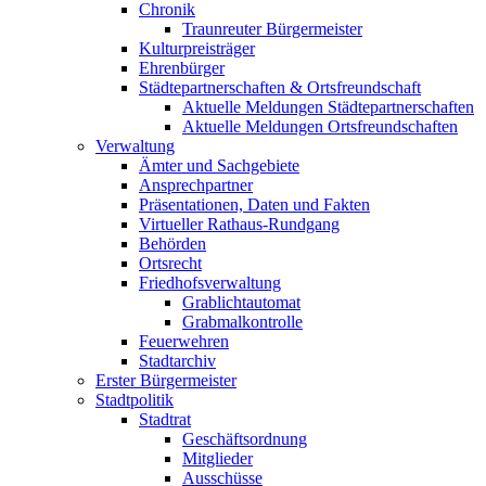
Chronik
Traunreuter Bürgermeister
Kulturpreisträger
Ehrenbürger
Städtepartnerschaften & Ortsfreundschaft
Aktuelle Meldungen Städtepartnerschaften
Aktuelle Meldungen Ortsfreundschaften
Verwaltung
Ämter und Sachgebiete
Ansprechpartner
Präsentationen, Daten und Fakten
Virtueller Rathaus-Rundgang
Behörden
Ortsrecht
Friedhofsverwaltung
Grablichtautomat
Grabmalkontrolle
Feuerwehren
Stadtarchiv
Erster Bürgermeister
Stadtpolitik
Stadtrat
Geschäftsordnung
Mitglieder
Ausschüsse