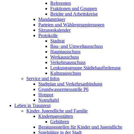
Referenten
Fraktionen und Gruppen
Beiräte und Arbeitskreise
Mandatsträger
Parteien und Wählergruppierungen
Sitzungskalender
Protokolle
Stadtrat
Bau- und Umweltausschuss
Hauptausschuss
Werkausschuss
Verkehrsausschuss
Lenkungsgruppe Städtebauförderung
Kulturausschuss
Service und Infos
Stadtplan und Verkehrsanbindung
Grundwassermessstelle P6
Hotspot
Notruftafel
Leben in Traunreut
Kinder, Jugendliche und Familie
Kindertagesstätten
Gebühren
Beratungsstellen für Kinder und Jugendliche
Spielplätze in der Stadt