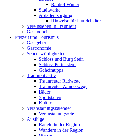
Bauhof Winter
Stadtwerke
Abfallentsorgung
Hinweise für Hundehalter
Vereinsleben in Traunreut
Gesundheit
Freizeit und Tourismus
Gastgeber
Gastronomie
Sehenswürdigkeiten
Schloss und Burg Stein
Schloss Pertenstein
Geheimtipps
Traunreut aktiv
Traunreuter Radwege
Traunreuter Wanderwege
Bäder
Sportstätten
Kultur
Veranstaltungskalender
Veranstaltungsorte
Ausflüge
Radeln in der Region
Wandern in der Region
Wasser