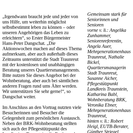
Gemeinsam stark für
„Irgendwann braucht jede und jeder von
Seniorinnen und
uns Hilfe, um weiterhin möglichst
Senioren
selbstbestimmt leben zu können – oder
vorne v. li.: Angelika
unseren Angehörigen das Leben zu
Zunhammer,
erleichtern“, so Erster Bürgermeister
Seniorenreferentin,
Hans-Peter Dangschat. „Die
Angela Auer,
Aktionswochen machen auf dieses Thema
Mehrgenerationenhaus
aufmerksam, aber auch außerhalb dieses
Traunreut, Nathalie
Zeitraums unterstützt die Stadt Traunreut
Bickel,
mit der kostenlosen und unabhängigen
Quartiersmanagerin
Beratung unseres Quartiersmanagements.
Stadt Traunreut,
Bitte nutzen Sie dieses Angebot bei der
Susanne Aicher,
Wohnberatung, aber auch bei sämtlichen
Pflegestützpunkt
anderen Fragen rund ums Älter werden.
Landkreis Traunstein,
Wir unterstützen Sie sehr gerne!“, so
Katharina Babl,
Dangschat weiter.
Wohnberatung BRK,
Veronika Ebner,
Im Anschluss an den Vortrag nutzten viele
Mehrgenerationenhaus
Besucherinnen und Besucher die
Traunreut,
Gelegenheit zum persönlichen Austausch.
hinten v. li.: Robert
Neben der BRK-Wohnberatung stellten
Heigl, EUTB-Berater,
sich auch der Pflegestützpunkt des
Günther Striegel,