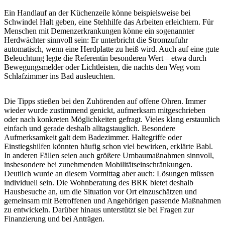
Ein Handlauf an der Küchenzeile könne beispielsweise bei
Schwindel Halt geben, eine Stehhilfe das Arbeiten erleichtern. Für
Menschen mit Demenzerkrankungen könne ein sogenannter
Herdwächter sinnvoll sein: Er unterbricht die Stromzufuhr
automatisch, wenn eine Herdplatte zu heiß wird. Auch auf eine gute
Beleuchtung legte die Referentin besonderen Wert – etwa durch
Bewegungsmelder oder Lichtleisten, die nachts den Weg vom
Schlafzimmer ins Bad ausleuchten.
Die Tipps stießen bei den Zuhörenden auf offene Ohren. Immer
wieder wurde zustimmend genickt, aufmerksam mitgeschrieben
oder nach konkreten Möglichkeiten gefragt. Vieles klang erstaunlich
einfach und gerade deshalb alltagstauglich. Besondere
Aufmerksamkeit galt dem Badezimmer. Haltegriffe oder
Einstiegshilfen könnten häufig schon viel bewirken, erklärte Babl.
In anderen Fällen seien auch größere Umbaumaßnahmen sinnvoll,
insbesondere bei zunehmenden Mobilitätseinschränkungen.
Deutlich wurde an diesem Vormittag aber auch: Lösungen müssen
individuell sein. Die Wohnberatung des BRK bietet deshalb
Hausbesuche an, um die Situation vor Ort einzuschätzen und
gemeinsam mit Betroffenen und Angehörigen passende Maßnahmen
zu entwickeln. Darüber hinaus unterstützt sie bei Fragen zur
Finanzierung und bei Anträgen.