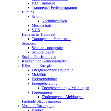
JUZ Traunreut
Traunreuter Ferienprogramm
Bildung
Schulen
Nachhilfestellen
Musikschule
VHS
Heiraten in Traunreut
Trauungen in Pertenstein
Senioren
Seniorensportgeräte
Seniorenbeirat
Soziale Einrichtungen
Kirchen und Gemeinschaften
Klima und Energie
EnergieMonitor Traunreut
Mobilität
Elektromobilität
Energieberatung
Energieberatung – Meldungen
Förderungen
Förderungen – Meldungen
Fairtrade Stadt Traunreut
Ver- und Entsorgung
Bauhof