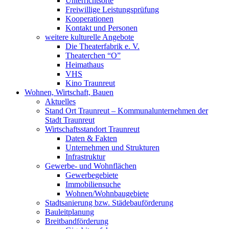
Unterrichtsorte
Freiwillige Leistungsprüfung
Kooperationen
Kontakt und Personen
weitere kulturelle Angebote
Die Theaterfabrik e. V.
Theaterchen “O”
Heimathaus
VHS
Kino Traunreut
Wohnen, Wirtschaft, Bauen
Aktuelles
Stand Ort Traunreut – Kommunalunternehmen der
Stadt Traunreut
Wirtschaftsstandort Traunreut
Daten & Fakten
Unternehmen und Strukturen
Infrastruktur
Gewerbe- und Wohnflächen
Gewerbegebiete
Immobiliensuche
Wohnen/Wohnbaugebiete
Stadtsanierung bzw. Städebauförderung
Bauleitplanung
Breitbandförderung