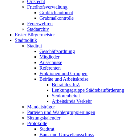
Ortsrecht
Friedhofsverwaltung
Grablichtautomat
Grabmalkontrolle
Feuerwehren
Stadtarchiv
Erster Bürgermeister
Stadtpolitik
Stadtrat
Geschäftsordnung
Mitglieder
Ausschüsse
Referenten
Fraktionen und Gruppen
Beiräte und Arbeitskreise
Beirat des JuZ
Lenkungsgruppe Städtebauförderung
Seniorenbeirat
Arbeitskreis Verkehr
Mandatsträger
Parteien und Wählergruppierungen
Sitzungskalender
Protokolle
Stadtrat
Bau- und Umweltausschuss