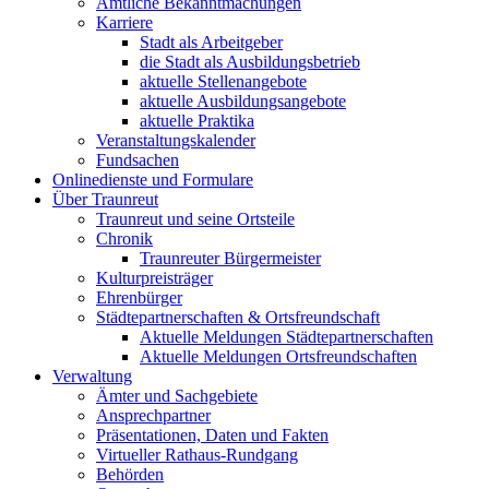
Amtliche Bekanntmachungen
Karriere
Stadt als Arbeitgeber
die Stadt als Ausbildungsbetrieb
aktuelle Stellenangebote
aktuelle Ausbildungsangebote
aktuelle Praktika
Veranstaltungskalender
Fundsachen
Onlinedienste und Formulare
Über Traunreut
Traunreut und seine Ortsteile
Chronik
Traunreuter Bürgermeister
Kulturpreisträger
Ehrenbürger
Städtepartnerschaften & Ortsfreundschaft
Aktuelle Meldungen Städtepartnerschaften
Aktuelle Meldungen Ortsfreundschaften
Verwaltung
Ämter und Sachgebiete
Ansprechpartner
Präsentationen, Daten und Fakten
Virtueller Rathaus-Rundgang
Behörden