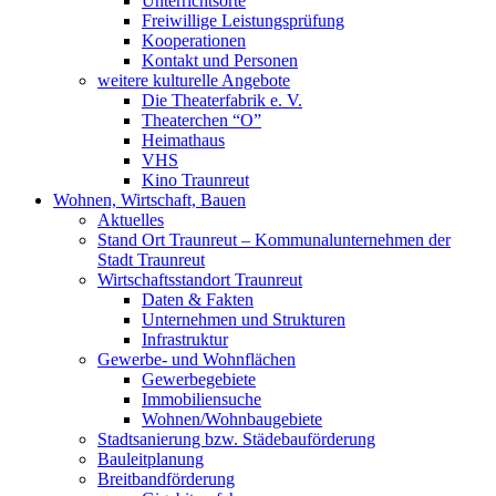
Unterrichtsorte
Freiwillige Leistungsprüfung
Kooperationen
Kontakt und Personen
weitere kulturelle Angebote
Die Theaterfabrik e. V.
Theaterchen “O”
Heimathaus
VHS
Kino Traunreut
Wohnen, Wirtschaft, Bauen
Aktuelles
Stand Ort Traunreut – Kommunalunternehmen der
Stadt Traunreut
Wirtschaftsstandort Traunreut
Daten & Fakten
Unternehmen und Strukturen
Infrastruktur
Gewerbe- und Wohnflächen
Gewerbegebiete
Immobiliensuche
Wohnen/Wohnbaugebiete
Stadtsanierung bzw. Städebauförderung
Bauleitplanung
Breitbandförderung