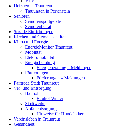
VHS
Heiraten in Traunreut
Trauungen in Pertenstein
Senioren
Seniorensportgeräte
Seniorenbeirat
Soziale Einrichtungen
Kirchen und Gemeinschaften
Klima und Energie
EnergieMonitor Traunreut
Mobilität
Elektromobilität
Energieberatung
Energieberatung – Meldungen
Förderungen
Förderungen – Meldungen
Fairtrade Stadt Traunreut
Ver- und Entsorgung
Bauhof
Bauhof Winter
Stadtwerke
Abfallentsorgung
Hinweise für Hundehalter
Vereinsleben in Traunreut
Gesundheit