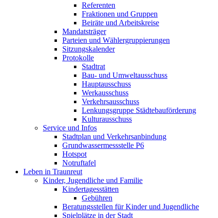
Referenten
Fraktionen und Gruppen
Beiräte und Arbeitskreise
Mandatsträger
Parteien und Wählergruppierungen
Sitzungskalender
Protokolle
Stadtrat
Bau- und Umweltausschuss
Hauptausschuss
Werkausschuss
Verkehrsausschuss
Lenkungsgruppe Städtebauförderung
Kulturausschuss
Service und Infos
Stadtplan und Verkehrsanbindung
Grundwassermessstelle P6
Hotspot
Notruftafel
Leben in Traunreut
Kinder, Jugendliche und Familie
Kindertagesstätten
Gebühren
Beratungsstellen für Kinder und Jugendliche
Spielplätze in der Stadt