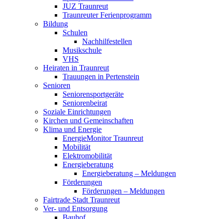
JUZ Traunreut
Traunreuter Ferienprogramm
Bildung
Schulen
Nachhilfestellen
Musikschule
VHS
Heiraten in Traunreut
Trauungen in Pertenstein
Senioren
Seniorensportgeräte
Seniorenbeirat
Soziale Einrichtungen
Kirchen und Gemeinschaften
Klima und Energie
EnergieMonitor Traunreut
Mobilität
Elektromobilität
Energieberatung
Energieberatung – Meldungen
Förderungen
Förderungen – Meldungen
Fairtrade Stadt Traunreut
Ver- und Entsorgung
Bauhof