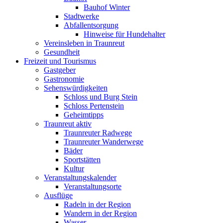
Bauhof Winter
Stadtwerke
Abfallentsorgung
Hinweise für Hundehalter
Vereinsleben in Traunreut
Gesundheit
Freizeit und Tourismus
Gastgeber
Gastronomie
Sehenswürdigkeiten
Schloss und Burg Stein
Schloss Pertenstein
Geheimtipps
Traunreut aktiv
Traunreuter Radwege
Traunreuter Wanderwege
Bäder
Sportstätten
Kultur
Veranstaltungskalender
Veranstaltungsorte
Ausflüge
Radeln in der Region
Wandern in der Region
Wasser