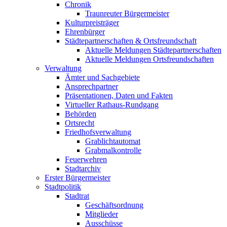
Chronik
Traunreuter Bürgermeister
Kulturpreisträger
Ehrenbürger
Städtepartnerschaften & Ortsfreundschaft
Aktuelle Meldungen Städtepartnerschaften
Aktuelle Meldungen Ortsfreundschaften
Verwaltung
Ämter und Sachgebiete
Ansprechpartner
Präsentationen, Daten und Fakten
Virtueller Rathaus-Rundgang
Behörden
Ortsrecht
Friedhofsverwaltung
Grablichtautomat
Grabmalkontrolle
Feuerwehren
Stadtarchiv
Erster Bürgermeister
Stadtpolitik
Stadtrat
Geschäftsordnung
Mitglieder
Ausschüsse