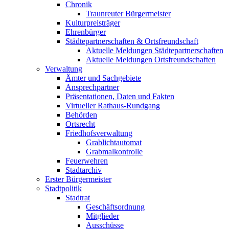
Chronik
Traunreuter Bürgermeister
Kulturpreisträger
Ehrenbürger
Städtepartnerschaften & Ortsfreundschaft
Aktuelle Meldungen Städtepartnerschaften
Aktuelle Meldungen Ortsfreundschaften
Verwaltung
Ämter und Sachgebiete
Ansprechpartner
Präsentationen, Daten und Fakten
Virtueller Rathaus-Rundgang
Behörden
Ortsrecht
Friedhofsverwaltung
Grablichtautomat
Grabmalkontrolle
Feuerwehren
Stadtarchiv
Erster Bürgermeister
Stadtpolitik
Stadtrat
Geschäftsordnung
Mitglieder
Ausschüsse