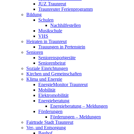
JUZ Traunreut
Traunreuter Ferienprogramm
Bildung
Schulen
Nachhilfestellen
Musikschule
VHS
Heiraten in Traunreut
Trauungen in Pertenstein
Senioren
Seniorensportgeräte
Seniorenbeirat
Soziale Einrichtungen
Kirchen und Gemeinschaften
Klima und Energie
EnergieMonitor Traunreut
Mobilität
Elektromobilität
Energieberatung
Energieberatung – Meldungen
Förderungen
Förderungen – Meldungen
Fairtrade Stadt Traunreut
Ver- und Entsorgung
Bauhof