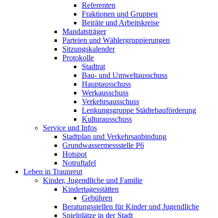
Referenten
Fraktionen und Gruppen
Beiräte und Arbeitskreise
Mandatsträger
Parteien und Wählergruppierungen
Sitzungskalender
Protokolle
Stadtrat
Bau- und Umweltausschuss
Hauptausschuss
Werkausschuss
Verkehrsausschuss
Lenkungsgruppe Städtebauförderung
Kulturausschuss
Service und Infos
Stadtplan und Verkehrsanbindung
Grundwassermessstelle P6
Hotspot
Notruftafel
Leben in Traunreut
Kinder, Jugendliche und Familie
Kindertagesstätten
Gebühren
Beratungsstellen für Kinder und Jugendliche
Spielplätze in der Stadt