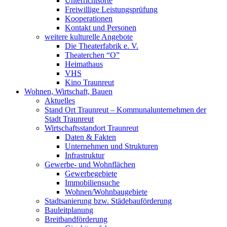
Unterrichtsorte
Freiwillige Leistungsprüfung
Kooperationen
Kontakt und Personen
weitere kulturelle Angebote
Die Theaterfabrik e. V.
Theaterchen “O”
Heimathaus
VHS
Kino Traunreut
Wohnen, Wirtschaft, Bauen
Aktuelles
Stand Ort Traunreut – Kommunalunternehmen der
Stadt Traunreut
Wirtschaftsstandort Traunreut
Daten & Fakten
Unternehmen und Strukturen
Infrastruktur
Gewerbe- und Wohnflächen
Gewerbegebiete
Immobiliensuche
Wohnen/Wohnbaugebiete
Stadtsanierung bzw. Städebauförderung
Bauleitplanung
Breitbandförderung