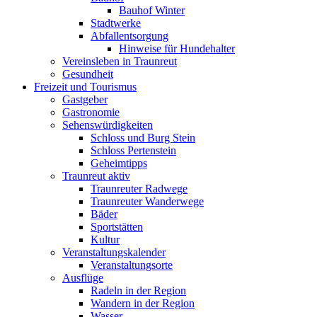
Bauhof Winter
Stadtwerke
Abfallentsorgung
Hinweise für Hundehalter
Vereinsleben in Traunreut
Gesundheit
Freizeit und Tourismus
Gastgeber
Gastronomie
Sehenswürdigkeiten
Schloss und Burg Stein
Schloss Pertenstein
Geheimtipps
Traunreut aktiv
Traunreuter Radwege
Traunreuter Wanderwege
Bäder
Sportstätten
Kultur
Veranstaltungskalender
Veranstaltungsorte
Ausflüge
Radeln in der Region
Wandern in der Region
Wasser