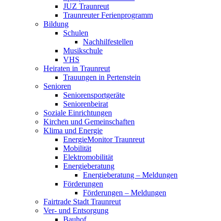
JUZ Traunreut
Traunreuter Ferienprogramm
Bildung
Schulen
Nachhilfestellen
Musikschule
VHS
Heiraten in Traunreut
Trauungen in Pertenstein
Senioren
Seniorensportgeräte
Seniorenbeirat
Soziale Einrichtungen
Kirchen und Gemeinschaften
Klima und Energie
EnergieMonitor Traunreut
Mobilität
Elektromobilität
Energieberatung
Energieberatung – Meldungen
Förderungen
Förderungen – Meldungen
Fairtrade Stadt Traunreut
Ver- und Entsorgung
Bauhof