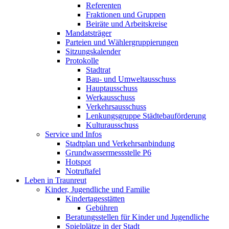
Referenten
Fraktionen und Gruppen
Beiräte und Arbeitskreise
Mandatsträger
Parteien und Wählergruppierungen
Sitzungskalender
Protokolle
Stadtrat
Bau- und Umweltausschuss
Hauptausschuss
Werkausschuss
Verkehrsausschuss
Lenkungsgruppe Städtebauförderung
Kulturausschuss
Service und Infos
Stadtplan und Verkehrsanbindung
Grundwassermessstelle P6
Hotspot
Notruftafel
Leben in Traunreut
Kinder, Jugendliche und Familie
Kindertagesstätten
Gebühren
Beratungsstellen für Kinder und Jugendliche
Spielplätze in der Stadt