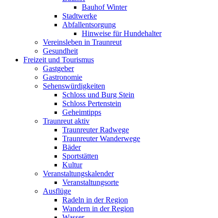
Bauhof Winter
Stadtwerke
Abfallentsorgung
Hinweise für Hundehalter
Vereinsleben in Traunreut
Gesundheit
Freizeit und Tourismus
Gastgeber
Gastronomie
Sehenswürdigkeiten
Schloss und Burg Stein
Schloss Pertenstein
Geheimtipps
Traunreut aktiv
Traunreuter Radwege
Traunreuter Wanderwege
Bäder
Sportstätten
Kultur
Veranstaltungskalender
Veranstaltungsorte
Ausflüge
Radeln in der Region
Wandern in der Region
Wasser