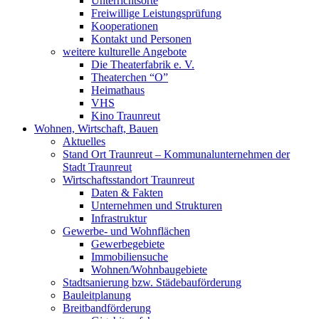
Unterrichtsorte
Freiwillige Leistungsprüfung
Kooperationen
Kontakt und Personen
weitere kulturelle Angebote
Die Theaterfabrik e. V.
Theaterchen “O”
Heimathaus
VHS
Kino Traunreut
Wohnen, Wirtschaft, Bauen
Aktuelles
Stand Ort Traunreut – Kommunalunternehmen der
Stadt Traunreut
Wirtschaftsstandort Traunreut
Daten & Fakten
Unternehmen und Strukturen
Infrastruktur
Gewerbe- und Wohnflächen
Gewerbegebiete
Immobiliensuche
Wohnen/Wohnbaugebiete
Stadtsanierung bzw. Städebauförderung
Bauleitplanung
Breitbandförderung