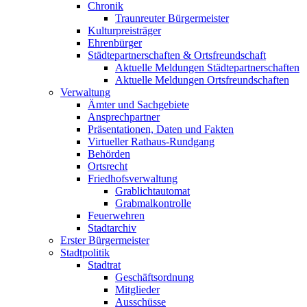
Chronik
Traunreuter Bürgermeister
Kulturpreisträger
Ehrenbürger
Städtepartnerschaften & Ortsfreundschaft
Aktuelle Meldungen Städtepartnerschaften
Aktuelle Meldungen Ortsfreundschaften
Verwaltung
Ämter und Sachgebiete
Ansprechpartner
Präsentationen, Daten und Fakten
Virtueller Rathaus-Rundgang
Behörden
Ortsrecht
Friedhofsverwaltung
Grablichtautomat
Grabmalkontrolle
Feuerwehren
Stadtarchiv
Erster Bürgermeister
Stadtpolitik
Stadtrat
Geschäftsordnung
Mitglieder
Ausschüsse