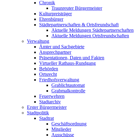
Chronik
Traunreuter Bürgermeister
Kulturpreisträger
Ehrenbürger
Städtepartnerschaften & Ortsfreundschaft
Aktuelle Meldungen Städtepartnerschaften
Aktuelle Meldungen Ortsfreundschaften
Verwaltung
Ämter und Sachgebiete
Ansprechpartner
Präsentationen, Daten und Fakten
Virtueller Rathaus-Rundgang
Behörden
Ortsrecht
Friedhofsverwaltung
Grablichtautomat
Grabmalkontrolle
Feuerwehren
Stadtarchiv
Erster Bürgermeister
Stadtpolitik
Stadtrat
Geschäftsordnung
Mitglieder
Ausschüsse