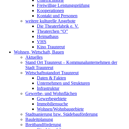
Unterrichtsorte
Freiwillige Leistungsprüfung
Kooperationen
Kontakt und Personen
weitere kulturelle Angebote
Die Theaterfabrik e. V.
Theaterchen “O”
Heimathaus
VHS
Kino Traunreut
Wohnen, Wirtschaft, Bauen
Aktuelles
Stand Ort Traunreut – Kommunalunternehmen der
Stadt Traunreut
Wirtschaftsstandort Traunreut
Daten & Fakten
Unternehmen und Strukturen
Infrastruktur
Gewerbe- und Wohnflächen
Gewerbegebiete
Immobiliensuche
Wohnen/Wohnbaugebiete
Stadtsanierung bzw. Städebauförderung
Bauleitplanung
Breitbandförderung