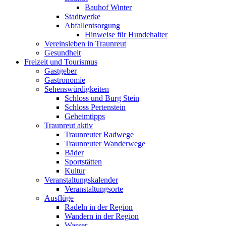
Bauhof Winter
Stadtwerke
Abfallentsorgung
Hinweise für Hundehalter
Vereinsleben in Traunreut
Gesundheit
Freizeit und Tourismus
Gastgeber
Gastronomie
Sehenswürdigkeiten
Schloss und Burg Stein
Schloss Pertenstein
Geheimtipps
Traunreut aktiv
Traunreuter Radwege
Traunreuter Wanderwege
Bäder
Sportstätten
Kultur
Veranstaltungskalender
Veranstaltungsorte
Ausflüge
Radeln in der Region
Wandern in der Region
Wasser