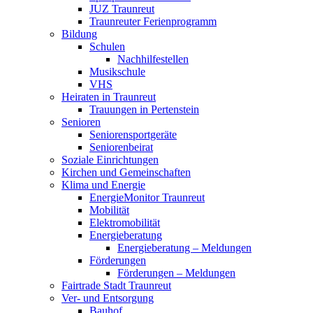
JUZ Traunreut
Traunreuter Ferienprogramm
Bildung
Schulen
Nachhilfestellen
Musikschule
VHS
Heiraten in Traunreut
Trauungen in Pertenstein
Senioren
Seniorensportgeräte
Seniorenbeirat
Soziale Einrichtungen
Kirchen und Gemeinschaften
Klima und Energie
EnergieMonitor Traunreut
Mobilität
Elektromobilität
Energieberatung
Energieberatung – Meldungen
Förderungen
Förderungen – Meldungen
Fairtrade Stadt Traunreut
Ver- und Entsorgung
Bauhof