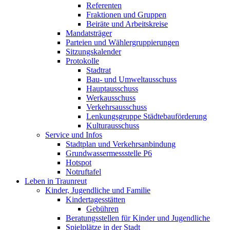
Referenten
Fraktionen und Gruppen
Beiräte und Arbeitskreise
Mandatsträger
Parteien und Wählergruppierungen
Sitzungskalender
Protokolle
Stadtrat
Bau- und Umweltausschuss
Hauptausschuss
Werkausschuss
Verkehrsausschuss
Lenkungsgruppe Städtebauförderung
Kulturausschuss
Service und Infos
Stadtplan und Verkehrsanbindung
Grundwassermessstelle P6
Hotspot
Notruftafel
Leben in Traunreut
Kinder, Jugendliche und Familie
Kindertagesstätten
Gebühren
Beratungsstellen für Kinder und Jugendliche
Spielplätze in der Stadt