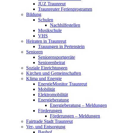
JUZ Traunreut
Traunreuter Ferienprogramm
Bildung
Schulen
Nachhilfestellen
Musikschule
VHS
Heiraten in Traunreut
Trauungen in Pertenstein
Senioren
Seniorensportgeräte
Seniorenbeirat
Soziale Einrichtungen
Kirchen und Gemeinschaften
Klima und Energie
EnergieMonitor Traunreut
Mobilität
Elektromobilität
Energieberatung
Energieberatung – Meldungen
Förderungen
Förderungen – Meldungen
Fairtrade Stadt Traunreut
Ver- und Entsorgung
Bauhof