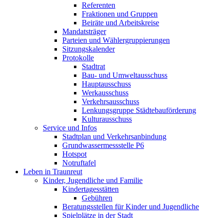
Referenten
Fraktionen und Gruppen
Beiräte und Arbeitskreise
Mandatsträger
Parteien und Wählergruppierungen
Sitzungskalender
Protokolle
Stadtrat
Bau- und Umweltausschuss
Hauptausschuss
Werkausschuss
Verkehrsausschuss
Lenkungsgruppe Städtebauförderung
Kulturausschuss
Service und Infos
Stadtplan und Verkehrsanbindung
Grundwassermessstelle P6
Hotspot
Notruftafel
Leben in Traunreut
Kinder, Jugendliche und Familie
Kindertagesstätten
Gebühren
Beratungsstellen für Kinder und Jugendliche
Spielplätze in der Stadt