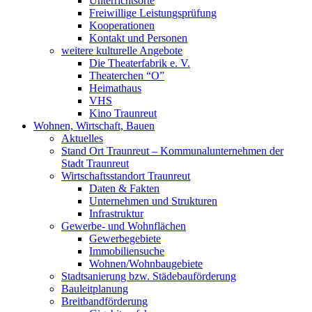
Unterrichtsorte
Freiwillige Leistungsprüfung
Kooperationen
Kontakt und Personen
weitere kulturelle Angebote
Die Theaterfabrik e. V.
Theaterchen “O”
Heimathaus
VHS
Kino Traunreut
Wohnen, Wirtschaft, Bauen
Aktuelles
Stand Ort Traunreut – Kommunalunternehmen der
Stadt Traunreut
Wirtschaftsstandort Traunreut
Daten & Fakten
Unternehmen und Strukturen
Infrastruktur
Gewerbe- und Wohnflächen
Gewerbegebiete
Immobiliensuche
Wohnen/Wohnbaugebiete
Stadtsanierung bzw. Städebauförderung
Bauleitplanung
Breitbandförderung