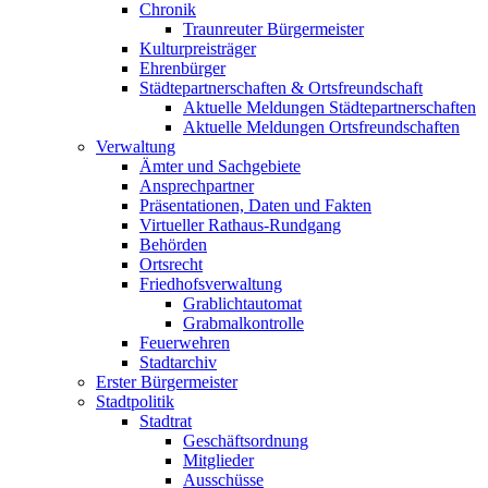
Chronik
Traunreuter Bürgermeister
Kulturpreisträger
Ehrenbürger
Städtepartnerschaften & Ortsfreundschaft
Aktuelle Meldungen Städtepartnerschaften
Aktuelle Meldungen Ortsfreundschaften
Verwaltung
Ämter und Sachgebiete
Ansprechpartner
Präsentationen, Daten und Fakten
Virtueller Rathaus-Rundgang
Behörden
Ortsrecht
Friedhofsverwaltung
Grablichtautomat
Grabmalkontrolle
Feuerwehren
Stadtarchiv
Erster Bürgermeister
Stadtpolitik
Stadtrat
Geschäftsordnung
Mitglieder
Ausschüsse