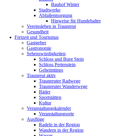
Bauhof Winter
Stadtwerke
Abfallentsorgung
Hinweise für Hundehalter
Vereinsleben in Traunreut
Gesundheit
Freizeit und Tourismus
Gastgeber
Gastronomie
Sehenswürdigkeiten
Schloss und Burg Stein
Schloss Pertenstein
Geheimtipps
Traunreut aktiv
Traunreuter Radwege
Traunreuter Wanderwege
Bäder
Sportstätten
Kultur
Veranstaltungskalender
Veranstaltungsorte
Ausflüge
Radeln in der Region
Wandern in der Region
Wasser