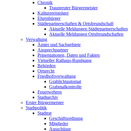
Chronik
Traunreuter Bürgermeister
Kulturpreisträger
Ehrenbürger
Städtepartnerschaften & Ortsfreundschaft
Aktuelle Meldungen Städtepartnerschaften
Aktuelle Meldungen Ortsfreundschaften
Verwaltung
Ämter und Sachgebiete
Ansprechpartner
Präsentationen, Daten und Fakten
Virtueller Rathaus-Rundgang
Behörden
Ortsrecht
Friedhofsverwaltung
Grablichtautomat
Grabmalkontrolle
Feuerwehren
Stadtarchiv
Erster Bürgermeister
Stadtpolitik
Stadtrat
Geschäftsordnung
Mitglieder
Ausschüsse