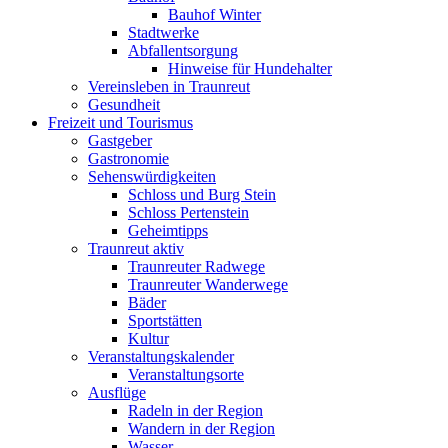
Bauhof Winter
Stadtwerke
Abfallentsorgung
Hinweise für Hundehalter
Vereinsleben in Traunreut
Gesundheit
Freizeit und Tourismus
Gastgeber
Gastronomie
Sehenswürdigkeiten
Schloss und Burg Stein
Schloss Pertenstein
Geheimtipps
Traunreut aktiv
Traunreuter Radwege
Traunreuter Wanderwege
Bäder
Sportstätten
Kultur
Veranstaltungskalender
Veranstaltungsorte
Ausflüge
Radeln in der Region
Wandern in der Region
Wasser