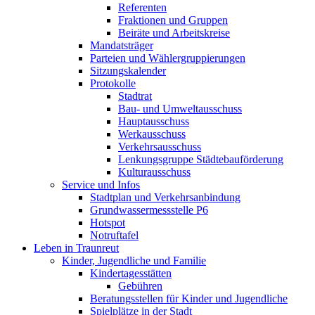
Referenten
Fraktionen und Gruppen
Beiräte und Arbeitskreise
Mandatsträger
Parteien und Wählergruppierungen
Sitzungskalender
Protokolle
Stadtrat
Bau- und Umweltausschuss
Hauptausschuss
Werkausschuss
Verkehrsausschuss
Lenkungsgruppe Städtebauförderung
Kulturausschuss
Service und Infos
Stadtplan und Verkehrsanbindung
Grundwassermessstelle P6
Hotspot
Notruftafel
Leben in Traunreut
Kinder, Jugendliche und Familie
Kindertagesstätten
Gebühren
Beratungsstellen für Kinder und Jugendliche
Spielplätze in der Stadt