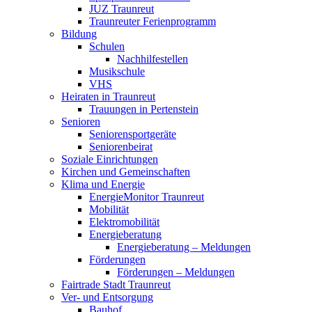
JUZ Traunreut
Traunreuter Ferienprogramm
Bildung
Schulen
Nachhilfestellen
Musikschule
VHS
Heiraten in Traunreut
Trauungen in Pertenstein
Senioren
Seniorensportgeräte
Seniorenbeirat
Soziale Einrichtungen
Kirchen und Gemeinschaften
Klima und Energie
EnergieMonitor Traunreut
Mobilität
Elektromobilität
Energieberatung
Energieberatung – Meldungen
Förderungen
Förderungen – Meldungen
Fairtrade Stadt Traunreut
Ver- und Entsorgung
Bauhof