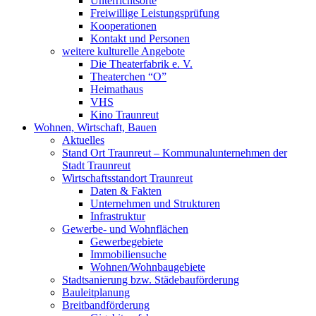
Unterrichtsorte
Freiwillige Leistungsprüfung
Kooperationen
Kontakt und Personen
weitere kulturelle Angebote
Die Theaterfabrik e. V.
Theaterchen “O”
Heimathaus
VHS
Kino Traunreut
Wohnen, Wirtschaft, Bauen
Aktuelles
Stand Ort Traunreut – Kommunalunternehmen der
Stadt Traunreut
Wirtschaftsstandort Traunreut
Daten & Fakten
Unternehmen und Strukturen
Infrastruktur
Gewerbe- und Wohnflächen
Gewerbegebiete
Immobiliensuche
Wohnen/Wohnbaugebiete
Stadtsanierung bzw. Städebauförderung
Bauleitplanung
Breitbandförderung