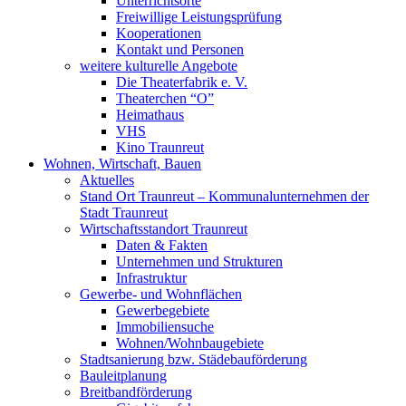
Unterrichtsorte
Freiwillige Leistungsprüfung
Kooperationen
Kontakt und Personen
weitere kulturelle Angebote
Die Theaterfabrik e. V.
Theaterchen “O”
Heimathaus
VHS
Kino Traunreut
Wohnen, Wirtschaft, Bauen
Aktuelles
Stand Ort Traunreut – Kommunalunternehmen der
Stadt Traunreut
Wirtschaftsstandort Traunreut
Daten & Fakten
Unternehmen und Strukturen
Infrastruktur
Gewerbe- und Wohnflächen
Gewerbegebiete
Immobiliensuche
Wohnen/Wohnbaugebiete
Stadtsanierung bzw. Städebauförderung
Bauleitplanung
Breitbandförderung