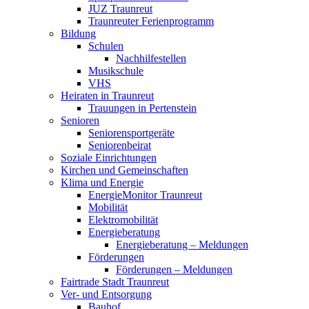
JUZ Traunreut
Traunreuter Ferienprogramm
Bildung
Schulen
Nachhilfestellen
Musikschule
VHS
Heiraten in Traunreut
Trauungen in Pertenstein
Senioren
Seniorensportgeräte
Seniorenbeirat
Soziale Einrichtungen
Kirchen und Gemeinschaften
Klima und Energie
EnergieMonitor Traunreut
Mobilität
Elektromobilität
Energieberatung
Energieberatung – Meldungen
Förderungen
Förderungen – Meldungen
Fairtrade Stadt Traunreut
Ver- und Entsorgung
Bauhof