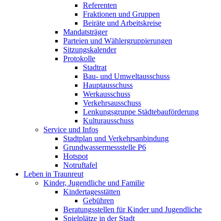
Referenten
Fraktionen und Gruppen
Beiräte und Arbeitskreise
Mandatsträger
Parteien und Wählergruppierungen
Sitzungskalender
Protokolle
Stadtrat
Bau- und Umweltausschuss
Hauptausschuss
Werkausschuss
Verkehrsausschuss
Lenkungsgruppe Städtebauförderung
Kulturausschuss
Service und Infos
Stadtplan und Verkehrsanbindung
Grundwassermessstelle P6
Hotspot
Notruftafel
Leben in Traunreut
Kinder, Jugendliche und Familie
Kindertagesstätten
Gebühren
Beratungsstellen für Kinder und Jugendliche
Spielplätze in der Stadt