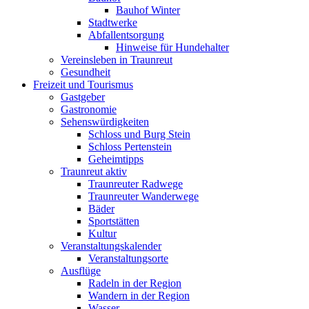
Bauhof Winter
Stadtwerke
Abfallentsorgung
Hinweise für Hundehalter
Vereinsleben in Traunreut
Gesundheit
Freizeit und Tourismus
Gastgeber
Gastronomie
Sehenswürdigkeiten
Schloss und Burg Stein
Schloss Pertenstein
Geheimtipps
Traunreut aktiv
Traunreuter Radwege
Traunreuter Wanderwege
Bäder
Sportstätten
Kultur
Veranstaltungskalender
Veranstaltungsorte
Ausflüge
Radeln in der Region
Wandern in der Region
Wasser