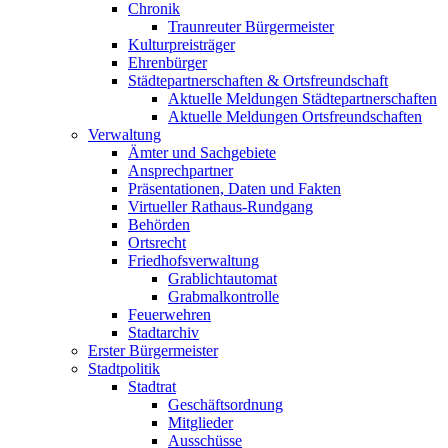
Chronik
Traunreuter Bürgermeister
Kulturpreisträger
Ehrenbürger
Städtepartnerschaften & Ortsfreundschaft
Aktuelle Meldungen Städtepartnerschaften
Aktuelle Meldungen Ortsfreundschaften
Verwaltung
Ämter und Sachgebiete
Ansprechpartner
Präsentationen, Daten und Fakten
Virtueller Rathaus-Rundgang
Behörden
Ortsrecht
Friedhofsverwaltung
Grablichtautomat
Grabmalkontrolle
Feuerwehren
Stadtarchiv
Erster Bürgermeister
Stadtpolitik
Stadtrat
Geschäftsordnung
Mitglieder
Ausschüsse