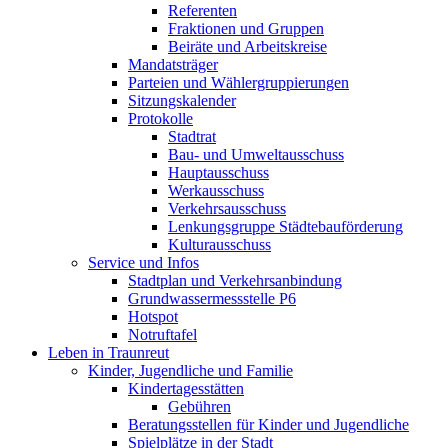
Referenten
Fraktionen und Gruppen
Beiräte und Arbeitskreise
Mandatsträger
Parteien und Wählergruppierungen
Sitzungskalender
Protokolle
Stadtrat
Bau- und Umweltausschuss
Hauptausschuss
Werkausschuss
Verkehrsausschuss
Lenkungsgruppe Städtebauförderung
Kulturausschuss
Service und Infos
Stadtplan und Verkehrsanbindung
Grundwassermessstelle P6
Hotspot
Notruftafel
Leben in Traunreut
Kinder, Jugendliche und Familie
Kindertagesstätten
Gebühren
Beratungsstellen für Kinder und Jugendliche
Spielplätze in der Stadt