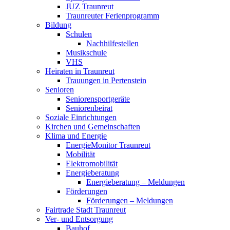
JUZ Traunreut
Traunreuter Ferienprogramm
Bildung
Schulen
Nachhilfestellen
Musikschule
VHS
Heiraten in Traunreut
Trauungen in Pertenstein
Senioren
Seniorensportgeräte
Seniorenbeirat
Soziale Einrichtungen
Kirchen und Gemeinschaften
Klima und Energie
EnergieMonitor Traunreut
Mobilität
Elektromobilität
Energieberatung
Energieberatung – Meldungen
Förderungen
Förderungen – Meldungen
Fairtrade Stadt Traunreut
Ver- und Entsorgung
Bauhof