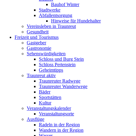
Bauhof Winter
Stadtwerke
Abfallentsorgung
Hinweise für Hundehalter
Vereinsleben in Traunreut
Gesundheit
Freizeit und Tourismus
Gastgeber
Gastronomie
Sehenswürdigkeiten
Schloss und Burg Stein
Schloss Pertenstein
Geheimtipps
Traunreut aktiv
Traunreuter Radwege
Traunreuter Wanderwege
Bäder
Sportstätten
Kultur
Veranstaltungskalender
Veranstaltungsorte
Ausflüge
Radeln in der Region
Wandern in der Region
Wasser