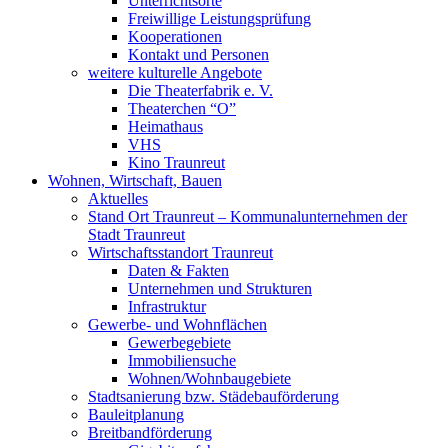
Unterrichtsorte
Freiwillige Leistungsprüfung
Kooperationen
Kontakt und Personen
weitere kulturelle Angebote
Die Theaterfabrik e. V.
Theaterchen “O”
Heimathaus
VHS
Kino Traunreut
Wohnen, Wirtschaft, Bauen
Aktuelles
Stand Ort Traunreut – Kommunalunternehmen der
Stadt Traunreut
Wirtschaftsstandort Traunreut
Daten & Fakten
Unternehmen und Strukturen
Infrastruktur
Gewerbe- und Wohnflächen
Gewerbegebiete
Immobiliensuche
Wohnen/Wohnbaugebiete
Stadtsanierung bzw. Städebauförderung
Bauleitplanung
Breitbandförderung