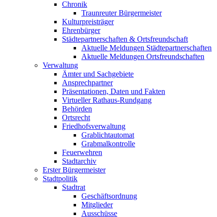
Chronik
Traunreuter Bürgermeister
Kulturpreisträger
Ehrenbürger
Städtepartnerschaften & Ortsfreundschaft
Aktuelle Meldungen Städtepartnerschaften
Aktuelle Meldungen Ortsfreundschaften
Verwaltung
Ämter und Sachgebiete
Ansprechpartner
Präsentationen, Daten und Fakten
Virtueller Rathaus-Rundgang
Behörden
Ortsrecht
Friedhofsverwaltung
Grablichtautomat
Grabmalkontrolle
Feuerwehren
Stadtarchiv
Erster Bürgermeister
Stadtpolitik
Stadtrat
Geschäftsordnung
Mitglieder
Ausschüsse