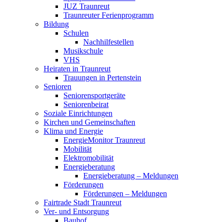
JUZ Traunreut
Traunreuter Ferienprogramm
Bildung
Schulen
Nachhilfestellen
Musikschule
VHS
Heiraten in Traunreut
Trauungen in Pertenstein
Senioren
Seniorensportgeräte
Seniorenbeirat
Soziale Einrichtungen
Kirchen und Gemeinschaften
Klima und Energie
EnergieMonitor Traunreut
Mobilität
Elektromobilität
Energieberatung
Energieberatung – Meldungen
Förderungen
Förderungen – Meldungen
Fairtrade Stadt Traunreut
Ver- und Entsorgung
Bauhof