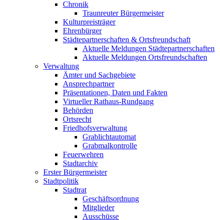
Chronik
Traunreuter Bürgermeister
Kulturpreisträger
Ehrenbürger
Städtepartnerschaften & Ortsfreundschaft
Aktuelle Meldungen Städtepartnerschaften
Aktuelle Meldungen Ortsfreundschaften
Verwaltung
Ämter und Sachgebiete
Ansprechpartner
Präsentationen, Daten und Fakten
Virtueller Rathaus-Rundgang
Behörden
Ortsrecht
Friedhofsverwaltung
Grablichtautomat
Grabmalkontrolle
Feuerwehren
Stadtarchiv
Erster Bürgermeister
Stadtpolitik
Stadtrat
Geschäftsordnung
Mitglieder
Ausschüsse