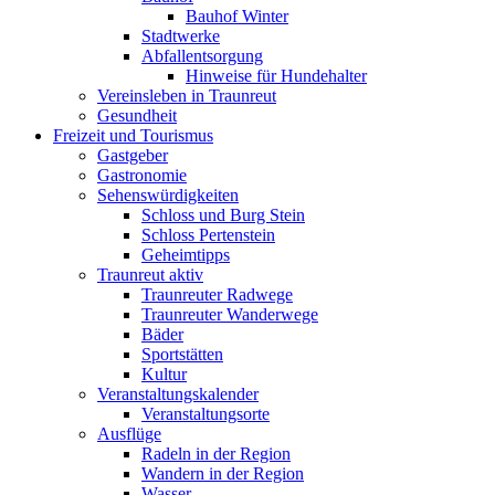
Bauhof Winter
Stadtwerke
Abfallentsorgung
Hinweise für Hundehalter
Vereinsleben in Traunreut
Gesundheit
Freizeit und Tourismus
Gastgeber
Gastronomie
Sehenswürdigkeiten
Schloss und Burg Stein
Schloss Pertenstein
Geheimtipps
Traunreut aktiv
Traunreuter Radwege
Traunreuter Wanderwege
Bäder
Sportstätten
Kultur
Veranstaltungskalender
Veranstaltungsorte
Ausflüge
Radeln in der Region
Wandern in der Region
Wasser