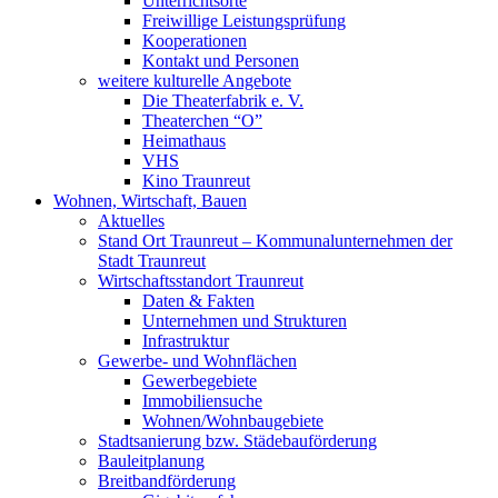
Unterrichtsorte
Freiwillige Leistungsprüfung
Kooperationen
Kontakt und Personen
weitere kulturelle Angebote
Die Theaterfabrik e. V.
Theaterchen “O”
Heimathaus
VHS
Kino Traunreut
Wohnen, Wirtschaft, Bauen
Aktuelles
Stand Ort Traunreut – Kommunalunternehmen der
Stadt Traunreut
Wirtschaftsstandort Traunreut
Daten & Fakten
Unternehmen und Strukturen
Infrastruktur
Gewerbe- und Wohnflächen
Gewerbegebiete
Immobiliensuche
Wohnen/Wohnbaugebiete
Stadtsanierung bzw. Städebauförderung
Bauleitplanung
Breitbandförderung