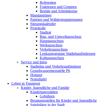
Referenten
Fraktionen und Gruppen
Beiräte und Arbeitskreise
Mandatsträger
Parteien und Wählergruppierungen
Sitzungskalender
Protokolle
Stadtrat
Bau- und Umweltausschuss
Hauptausschuss
Werkausschuss
Verkehrsausschuss
Lenkungsgruppe Städtebauförderung
Kulturausschuss
Service und Infos
Stadtplan und Verkehrsanbindung
Grundwassermessstelle P6
Hotspot
Notruftafel
Leben in Traunreut
Kinder, Jugendliche und Familie
Kindertagesstätten
Gebühren
Beratungsstellen für Kinder und Jugendliche
Spielplätze in der Stadt