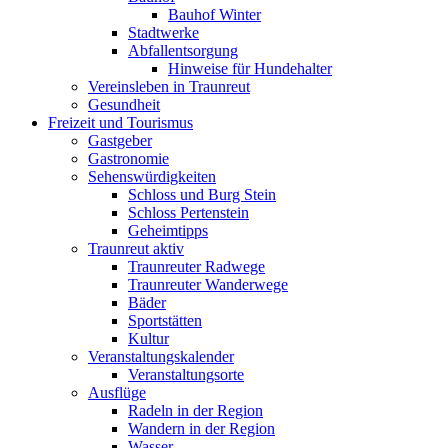
Bauhof Winter
Stadtwerke
Abfallentsorgung
Hinweise für Hundehalter
Vereinsleben in Traunreut
Gesundheit
Freizeit und Tourismus
Gastgeber
Gastronomie
Sehenswürdigkeiten
Schloss und Burg Stein
Schloss Pertenstein
Geheimtipps
Traunreut aktiv
Traunreuter Radwege
Traunreuter Wanderwege
Bäder
Sportstätten
Kultur
Veranstaltungskalender
Veranstaltungsorte
Ausflüge
Radeln in der Region
Wandern in der Region
Wasser