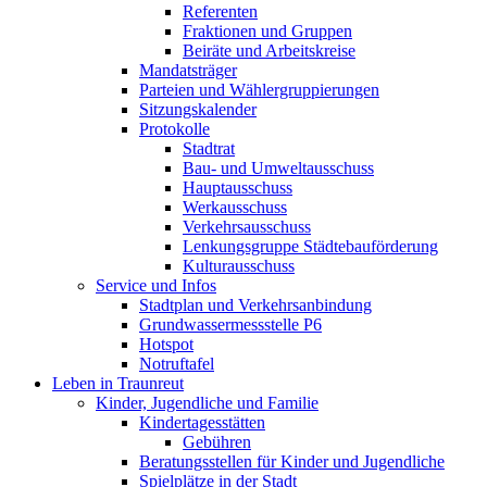
Referenten
Fraktionen und Gruppen
Beiräte und Arbeitskreise
Mandatsträger
Parteien und Wählergruppierungen
Sitzungskalender
Protokolle
Stadtrat
Bau- und Umweltausschuss
Hauptausschuss
Werkausschuss
Verkehrsausschuss
Lenkungsgruppe Städtebauförderung
Kulturausschuss
Service und Infos
Stadtplan und Verkehrsanbindung
Grundwassermessstelle P6
Hotspot
Notruftafel
Leben in Traunreut
Kinder, Jugendliche und Familie
Kindertagesstätten
Gebühren
Beratungsstellen für Kinder und Jugendliche
Spielplätze in der Stadt