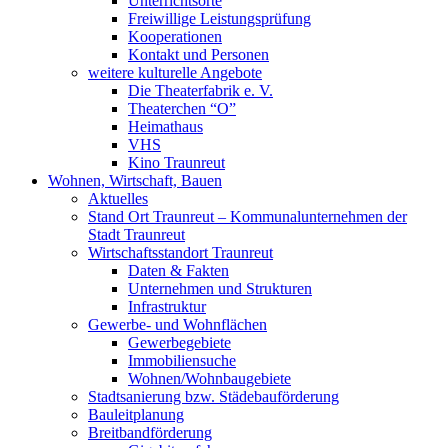
Unterrichtsorte
Freiwillige Leistungsprüfung
Kooperationen
Kontakt und Personen
weitere kulturelle Angebote
Die Theaterfabrik e. V.
Theaterchen “O”
Heimathaus
VHS
Kino Traunreut
Wohnen, Wirtschaft, Bauen
Aktuelles
Stand Ort Traunreut – Kommunalunternehmen der
Stadt Traunreut
Wirtschaftsstandort Traunreut
Daten & Fakten
Unternehmen und Strukturen
Infrastruktur
Gewerbe- und Wohnflächen
Gewerbegebiete
Immobiliensuche
Wohnen/Wohnbaugebiete
Stadtsanierung bzw. Städebauförderung
Bauleitplanung
Breitbandförderung