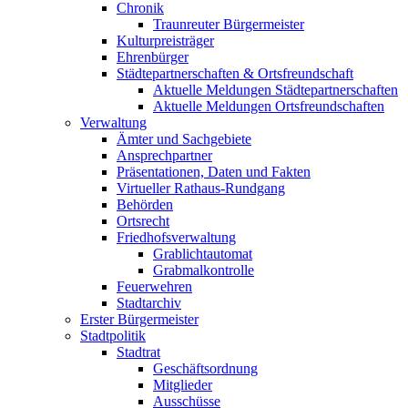
Chronik
Traunreuter Bürgermeister
Kulturpreisträger
Ehrenbürger
Städtepartnerschaften & Ortsfreundschaft
Aktuelle Meldungen Städtepartnerschaften
Aktuelle Meldungen Ortsfreundschaften
Verwaltung
Ämter und Sachgebiete
Ansprechpartner
Präsentationen, Daten und Fakten
Virtueller Rathaus-Rundgang
Behörden
Ortsrecht
Friedhofsverwaltung
Grablichtautomat
Grabmalkontrolle
Feuerwehren
Stadtarchiv
Erster Bürgermeister
Stadtpolitik
Stadtrat
Geschäftsordnung
Mitglieder
Ausschüsse