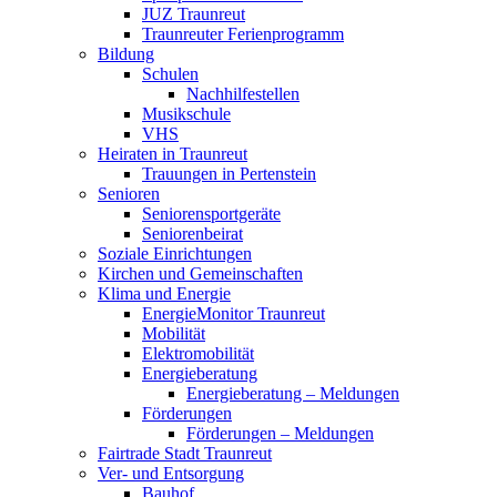
JUZ Traunreut
Traunreuter Ferienprogramm
Bildung
Schulen
Nachhilfestellen
Musikschule
VHS
Heiraten in Traunreut
Trauungen in Pertenstein
Senioren
Seniorensportgeräte
Seniorenbeirat
Soziale Einrichtungen
Kirchen und Gemeinschaften
Klima und Energie
EnergieMonitor Traunreut
Mobilität
Elektromobilität
Energieberatung
Energieberatung – Meldungen
Förderungen
Förderungen – Meldungen
Fairtrade Stadt Traunreut
Ver- und Entsorgung
Bauhof