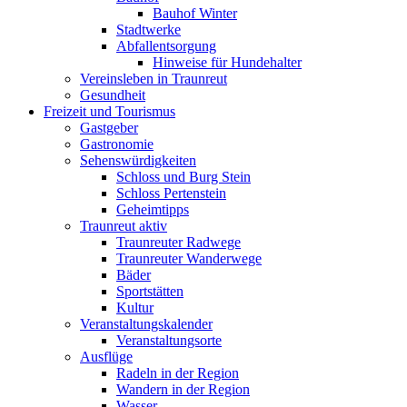
Bauhof Winter
Stadtwerke
Abfallentsorgung
Hinweise für Hundehalter
Vereinsleben in Traunreut
Gesundheit
Freizeit und Tourismus
Gastgeber
Gastronomie
Sehenswürdigkeiten
Schloss und Burg Stein
Schloss Pertenstein
Geheimtipps
Traunreut aktiv
Traunreuter Radwege
Traunreuter Wanderwege
Bäder
Sportstätten
Kultur
Veranstaltungskalender
Veranstaltungsorte
Ausflüge
Radeln in der Region
Wandern in der Region
Wasser