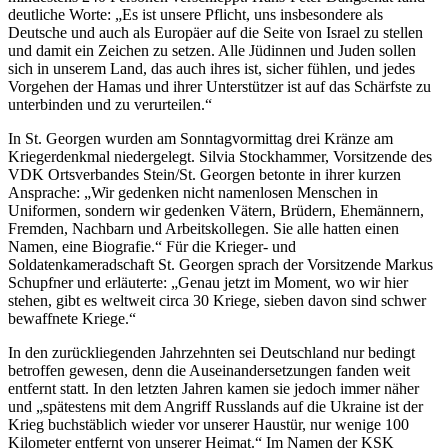
deutliche Worte: „Es ist unsere Pflicht, uns insbesondere als
Deutsche und auch als Europäer auf die Seite von Israel zu stellen
und damit ein Zeichen zu setzen. Alle Jüdinnen und Juden sollen
sich in unserem Land, das auch ihres ist, sicher fühlen, und jedes
Vorgehen der Hamas und ihrer Unterstützer ist auf das Schärfste zu
unterbinden und zu verurteilen.“
In St. Georgen wurden am Sonntagvormittag drei Kränze am
Kriegerdenkmal niedergelegt. Silvia Stockhammer, Vorsitzende des
VDK Ortsverbandes Stein/St. Georgen betonte in ihrer kurzen
Ansprache: „Wir gedenken nicht namenlosen Menschen in
Uniformen, sondern wir gedenken Vätern, Brüdern, Ehemännern,
Fremden, Nachbarn und Arbeitskollegen. Sie alle hatten einen
Namen, eine Biografie.“ Für die Krieger- und
Soldatenkameradschaft St. Georgen sprach der Vorsitzende Markus
Schupfner und erläuterte: „Genau jetzt im Moment, wo wir hier
stehen, gibt es weltweit circa 30 Kriege, sieben davon sind schwer
bewaffnete Kriege.“
In den zurückliegenden Jahrzehnten sei Deutschland nur bedingt
betroffen gewesen, denn die Auseinandersetzungen fanden weit
entfernt statt. In den letzten Jahren kamen sie jedoch immer näher
und „spätestens mit dem Angriff Russlands auf die Ukraine ist der
Krieg buchstäblich wieder vor unserer Haustür, nur wenige 100
Kilometer entfernt von unserer Heimat.“ Im Namen der KSK