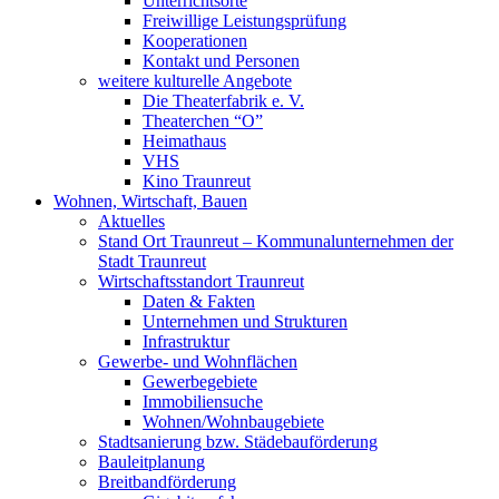
Unterrichtsorte
Freiwillige Leistungsprüfung
Kooperationen
Kontakt und Personen
weitere kulturelle Angebote
Die Theaterfabrik e. V.
Theaterchen “O”
Heimathaus
VHS
Kino Traunreut
Wohnen, Wirtschaft, Bauen
Aktuelles
Stand Ort Traunreut – Kommunalunternehmen der
Stadt Traunreut
Wirtschaftsstandort Traunreut
Daten & Fakten
Unternehmen und Strukturen
Infrastruktur
Gewerbe- und Wohnflächen
Gewerbegebiete
Immobiliensuche
Wohnen/Wohnbaugebiete
Stadtsanierung bzw. Städebauförderung
Bauleitplanung
Breitbandförderung