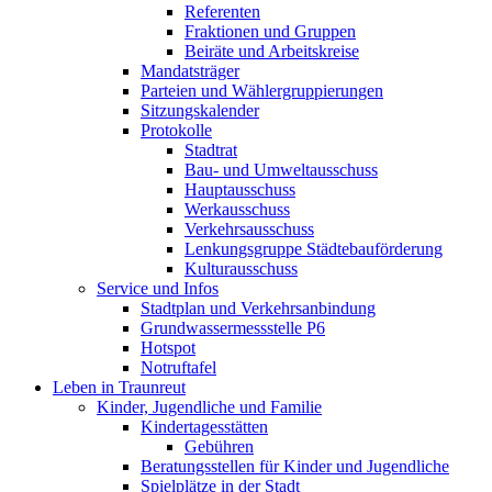
Referenten
Fraktionen und Gruppen
Beiräte und Arbeitskreise
Mandatsträger
Parteien und Wählergruppierungen
Sitzungskalender
Protokolle
Stadtrat
Bau- und Umweltausschuss
Hauptausschuss
Werkausschuss
Verkehrsausschuss
Lenkungsgruppe Städtebauförderung
Kulturausschuss
Service und Infos
Stadtplan und Verkehrsanbindung
Grundwassermessstelle P6
Hotspot
Notruftafel
Leben in Traunreut
Kinder, Jugendliche und Familie
Kindertagesstätten
Gebühren
Beratungsstellen für Kinder und Jugendliche
Spielplätze in der Stadt