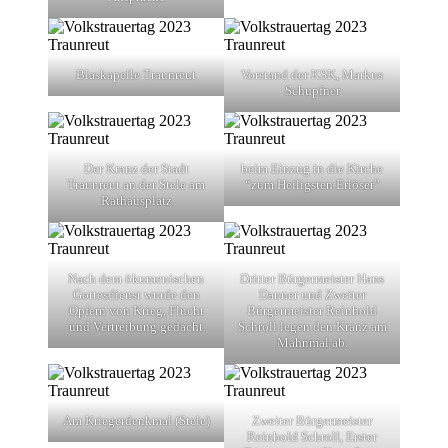
Blaskapelle Traunreut
Vorstand der KSK, Markus
Schupfner
Der Kranz der Stadt
beim Einzug in die Kirche
Traunreut an der Stele am
“zum Heiligsten Erlöser”
Rathausplatz
Nach dem ökumenischen
Dritter Bürgermeister Hans
Gottesdienst wurde den
Danner und Zweiter
Opfern von Krieg, Flucht
Bürgermeister Reinhold
und Vertreibung gedacht
Schroll legen den Kranz am
Mahnmal ab.
Am Kriegerdenkmal (Stele)
Zweiter Bürgermeister
Reinhold Schroll, Erster