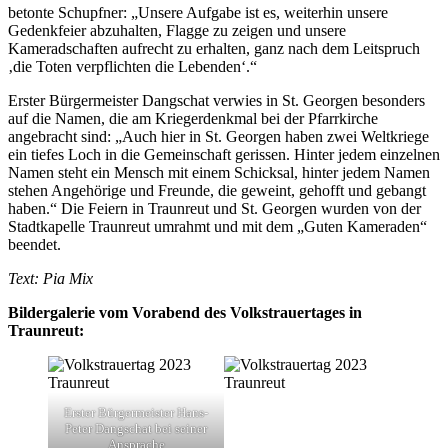
betonte Schupfner: „Unsere Aufgabe ist es, weiterhin unsere
Gedenkfeier abzuhalten, Flagge zu zeigen und unsere
Kameradschaften aufrecht zu erhalten, ganz nach dem Leitspruch
‚die Toten verpflichten die Lebenden‘.“
Erster Bürgermeister Dangschat verwies in St. Georgen besonders
auf die Namen, die am Kriegerdenkmal bei der Pfarrkirche
angebracht sind: „Auch hier in St. Georgen haben zwei Weltkriege
ein tiefes Loch in die Gemeinschaft gerissen. Hinter jedem einzelnen
Namen steht ein Mensch mit einem Schicksal, hinter jedem Namen
stehen Angehörige und Freunde, die geweint, gehofft und gebangt
haben.“ Die Feiern in Traunreut und St. Georgen wurden von der
Stadtkapelle Traunreut umrahmt und mit dem „Guten Kameraden“
beendet.
Text: Pia Mix
Bildergalerie vom Vorabend des Volkstrauertages in
Traunreut:
Erster Bürgermeister Hans-
Peter Dangschat bei seiner
Ansprache