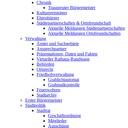
Chronik
Traunreuter Bürgermeister
Kulturpreisträger
Ehrenbürger
Städtepartnerschaften & Ortsfreundschaft
Aktuelle Meldungen Städtepartnerschaften
Aktuelle Meldungen Ortsfreundschaften
Verwaltung
Ämter und Sachgebiete
Ansprechpartner
Präsentationen, Daten und Fakten
Virtueller Rathaus-Rundgang
Behörden
Ortsrecht
Friedhofsverwaltung
Grablichtautomat
Grabmalkontrolle
Feuerwehren
Stadtarchiv
Erster Bürgermeister
Stadtpolitik
Stadtrat
Geschäftsordnung
Mitglieder
Ausschüsse