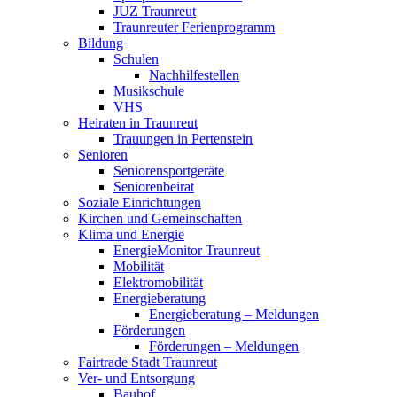
JUZ Traunreut
Traunreuter Ferienprogramm
Bildung
Schulen
Nachhilfestellen
Musikschule
VHS
Heiraten in Traunreut
Trauungen in Pertenstein
Senioren
Seniorensportgeräte
Seniorenbeirat
Soziale Einrichtungen
Kirchen und Gemeinschaften
Klima und Energie
EnergieMonitor Traunreut
Mobilität
Elektromobilität
Energieberatung
Energieberatung – Meldungen
Förderungen
Förderungen – Meldungen
Fairtrade Stadt Traunreut
Ver- und Entsorgung
Bauhof