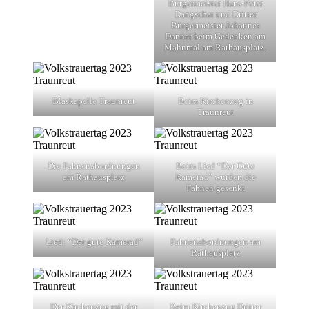
Bürgermeister Hans-Peter
Dangschat und Dritter
Bürgermeister Johannes
Danner beim Gedenken am
Mahnmal am Rathausplatz.
Blaskapelle Traunreut
Beim Kirchenzug in
Traunreut
Die Fahnenabordnungen
Beim Lied “Der Gute
am Rathausplatz
Kamerad” wurden die
Fahnen gesenkt
Lied: “Der gute Kamerad”
Fahnenabordnungen am
Rathausplatz
Der Kirchenzug mit der
Beim Kirchenzug Dritter