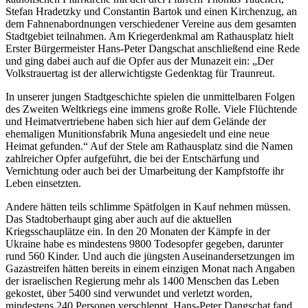
Stefan Hradetzky und Constantin Bartok und einen Kirchenzug, an
dem Fahnenabordnungen verschiedener Vereine aus dem gesamten
Stadtgebiet teilnahmen. Am Kriegerdenkmal am Rathausplatz hielt
Erster Bürgermeister Hans-Peter Dangschat anschließend eine Rede
und ging dabei auch auf die Opfer aus der Munazeit ein: „Der
Volkstrauertag ist der allerwichtigste Gedenktag für Traunreut.
In unserer jungen Stadtgeschichte spielen die unmittelbaren Folgen
des Zweiten Weltkriegs eine immens große Rolle. Viele Flüchtende
und Heimatvertriebene haben sich hier auf dem Gelände der
ehemaligen Munitionsfabrik Muna angesiedelt und eine neue
Heimat gefunden.“ Auf der Stele am Rathausplatz sind die Namen
zahlreicher Opfer aufgeführt, die bei der Entschärfung und
Vernichtung oder auch bei der Umarbeitung der Kampfstoffe ihr
Leben einsetzten.
Andere hätten teils schlimme Spätfolgen in Kauf nehmen müssen.
Das Stadtoberhaupt ging aber auch auf die aktuellen
Kriegsschauplätze ein. In den 20 Monaten der Kämpfe in der
Ukraine habe es mindestens 9800 Todesopfer gegeben, darunter
rund 560 Kinder. Und auch die jüngsten Auseinandersetzungen im
Gazastreifen hätten bereits in einem einzigen Monat nach Angaben
der israelischen Regierung mehr als 1400 Menschen das Leben
gekostet, über 5400 sind verwundet und verletzt worden,
mindestens 240 Personen verschleppt. Hans-Peter Dangschat fand