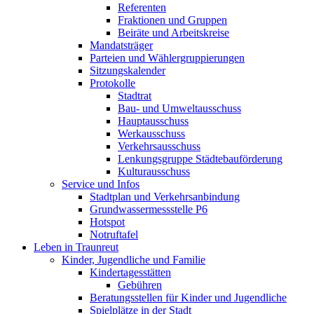
Referenten
Fraktionen und Gruppen
Beiräte und Arbeitskreise
Mandatsträger
Parteien und Wählergruppierungen
Sitzungskalender
Protokolle
Stadtrat
Bau- und Umweltausschuss
Hauptausschuss
Werkausschuss
Verkehrsausschuss
Lenkungsgruppe Städtebauförderung
Kulturausschuss
Service und Infos
Stadtplan und Verkehrsanbindung
Grundwassermessstelle P6
Hotspot
Notruftafel
Leben in Traunreut
Kinder, Jugendliche und Familie
Kindertagesstätten
Gebühren
Beratungsstellen für Kinder und Jugendliche
Spielplätze in der Stadt