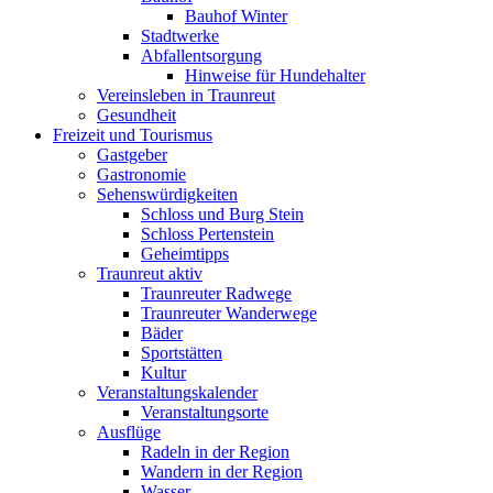
Bauhof Winter
Stadtwerke
Abfallentsorgung
Hinweise für Hundehalter
Vereinsleben in Traunreut
Gesundheit
Freizeit und Tourismus
Gastgeber
Gastronomie
Sehenswürdigkeiten
Schloss und Burg Stein
Schloss Pertenstein
Geheimtipps
Traunreut aktiv
Traunreuter Radwege
Traunreuter Wanderwege
Bäder
Sportstätten
Kultur
Veranstaltungskalender
Veranstaltungsorte
Ausflüge
Radeln in der Region
Wandern in der Region
Wasser