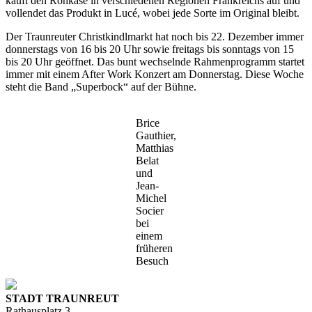
kauft den Rohkäse in verschiedenen Regionen Frankreichs auf und
vollendet das Produkt in Lucé, wobei jede Sorte im Original bleibt.
Der Traunreuter Christkindlmarkt hat noch bis 22. Dezember immer
donnerstags von 16 bis 20 Uhr sowie freitags bis sonntags von 15
bis 20 Uhr geöffnet. Das bunt wechselnde Rahmenprogramm startet
immer mit einem After Work Konzert am Donnerstag. Diese Woche
steht die Band „Superbock“ auf der Bühne.
Brice
Gauthier,
Matthias
Belat
und
Jean-
Michel
Socier
bei
einem
früheren
Besuch
STADT TRAUNREUT
Rathausplatz 3