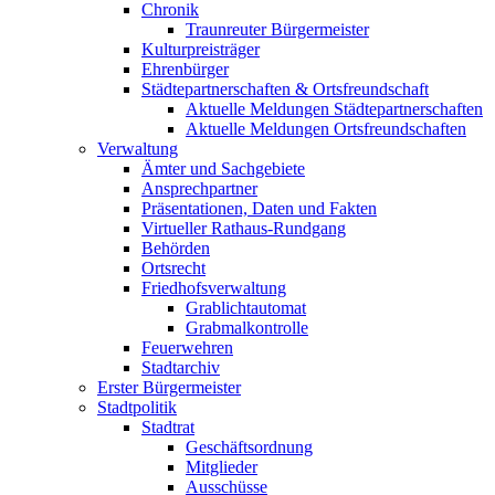
Chronik
Traunreuter Bürgermeister
Kulturpreisträger
Ehrenbürger
Städtepartnerschaften & Ortsfreundschaft
Aktuelle Meldungen Städtepartnerschaften
Aktuelle Meldungen Ortsfreundschaften
Verwaltung
Ämter und Sachgebiete
Ansprechpartner
Präsentationen, Daten und Fakten
Virtueller Rathaus-Rundgang
Behörden
Ortsrecht
Friedhofsverwaltung
Grablichtautomat
Grabmalkontrolle
Feuerwehren
Stadtarchiv
Erster Bürgermeister
Stadtpolitik
Stadtrat
Geschäftsordnung
Mitglieder
Ausschüsse