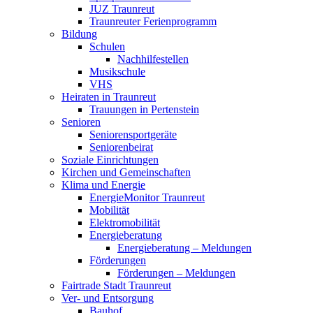
JUZ Traunreut
Traunreuter Ferienprogramm
Bildung
Schulen
Nachhilfestellen
Musikschule
VHS
Heiraten in Traunreut
Trauungen in Pertenstein
Senioren
Seniorensportgeräte
Seniorenbeirat
Soziale Einrichtungen
Kirchen und Gemeinschaften
Klima und Energie
EnergieMonitor Traunreut
Mobilität
Elektromobilität
Energieberatung
Energieberatung – Meldungen
Förderungen
Förderungen – Meldungen
Fairtrade Stadt Traunreut
Ver- und Entsorgung
Bauhof