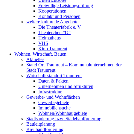
Unterrichtsorte
Freiwillige Leistungsprüfung
Kooperationen
Kontakt und Personen
weitere kulturelle Angebote
Die Theaterfabrik e. V.
Theaterchen “O”
Heimathaus
VHS
Kino Traunreut
Wohnen, Wirtschaft, Bauen
Aktuelles
Stand Ort Traunreut – Kommunalunternehmen der
Stadt Traunreut
Wirtschaftsstandort Traunreut
Daten & Fakten
Unternehmen und Strukturen
Infrastruktur
Gewerbe- und Wohnflächen
Gewerbegebiete
Immobiliensuche
Wohnen/Wohnbaugebiete
Stadtsanierung bzw. Städebauförderung
Bauleitplanung
Breitbandförderung