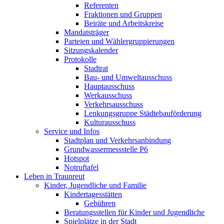
Referenten
Fraktionen und Gruppen
Beiräte und Arbeitskreise
Mandatsträger
Parteien und Wählergruppierungen
Sitzungskalender
Protokolle
Stadtrat
Bau- und Umweltausschuss
Hauptausschuss
Werkausschuss
Verkehrsausschuss
Lenkungsgruppe Städtebauförderung
Kulturausschuss
Service und Infos
Stadtplan und Verkehrsanbindung
Grundwassermessstelle P6
Hotspot
Notruftafel
Leben in Traunreut
Kinder, Jugendliche und Familie
Kindertagesstätten
Gebühren
Beratungsstellen für Kinder und Jugendliche
Spielplätze in der Stadt