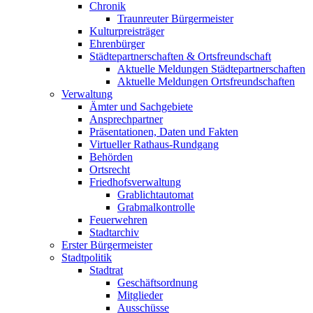
Chronik
Traunreuter Bürgermeister
Kulturpreisträger
Ehrenbürger
Städtepartnerschaften & Ortsfreundschaft
Aktuelle Meldungen Städtepartnerschaften
Aktuelle Meldungen Ortsfreundschaften
Verwaltung
Ämter und Sachgebiete
Ansprechpartner
Präsentationen, Daten und Fakten
Virtueller Rathaus-Rundgang
Behörden
Ortsrecht
Friedhofsverwaltung
Grablichtautomat
Grabmalkontrolle
Feuerwehren
Stadtarchiv
Erster Bürgermeister
Stadtpolitik
Stadtrat
Geschäftsordnung
Mitglieder
Ausschüsse