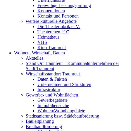
Unterrichtsorte
Freiwillige Leistungsprüfung
Kooperationen
Kontakt und Personen
weitere kulturelle Angebote
Die Theaterfabrik e. V.
Theaterchen “O”
Heimathaus
VHS
Kino Traunreut
Wohnen, Wirtschaft, Bauen
Aktuelles
Stand Ort Traunreut – Kommunalunternehmen der
Stadt Traunreut
Wirtschaftsstandort Traunreut
Daten & Fakten
Unternehmen und Strukturen
Infrastruktur
Gewerbe- und Wohnflächen
Gewerbegebiete
Immobiliensuche
Wohnen/Wohnbaugebiete
Stadtsanierung bzw. Städebauförderung
Bauleitplanung
Breitbandförderung