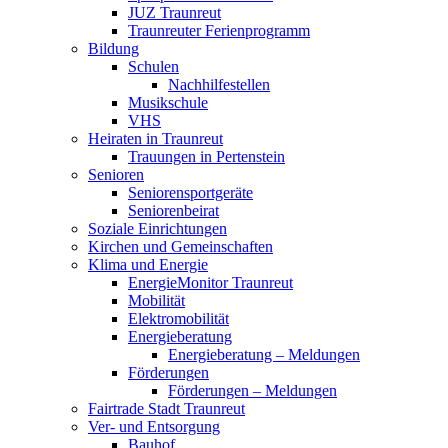
JUZ Traunreut
Traunreuter Ferienprogramm
Bildung
Schulen
Nachhilfestellen
Musikschule
VHS
Heiraten in Traunreut
Trauungen in Pertenstein
Senioren
Seniorensportgeräte
Seniorenbeirat
Soziale Einrichtungen
Kirchen und Gemeinschaften
Klima und Energie
EnergieMonitor Traunreut
Mobilität
Elektromobilität
Energieberatung
Energieberatung – Meldungen
Förderungen
Förderungen – Meldungen
Fairtrade Stadt Traunreut
Ver- und Entsorgung
Bauhof