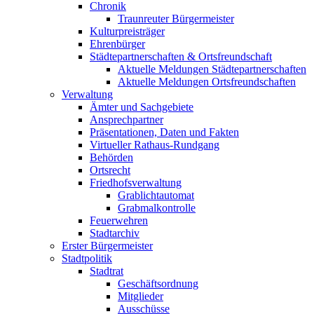
Chronik
Traunreuter Bürgermeister
Kulturpreisträger
Ehrenbürger
Städtepartnerschaften & Ortsfreundschaft
Aktuelle Meldungen Städtepartnerschaften
Aktuelle Meldungen Ortsfreundschaften
Verwaltung
Ämter und Sachgebiete
Ansprechpartner
Präsentationen, Daten und Fakten
Virtueller Rathaus-Rundgang
Behörden
Ortsrecht
Friedhofsverwaltung
Grablichtautomat
Grabmalkontrolle
Feuerwehren
Stadtarchiv
Erster Bürgermeister
Stadtpolitik
Stadtrat
Geschäftsordnung
Mitglieder
Ausschüsse