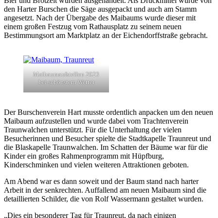
Bier und Brotzeit wurden ausgehandelt. Als Druckmittel wurde von
den Harter Burschen die Säge ausgepackt und auch am Stamm
angesetzt. Nach der Übergabe des Maibaums wurde dieser mit
einem großen Festzug vom Rathausplatz zu seinem neuen
Bestimmungsort am Marktplatz an der Eichendorffstraße gebracht.
Maibaumaufstellen 2023
bei schönstem Wetter
Der Burschenverein Hart musste ordentlich anpacken um den neuen
Maibaum aufzustellen und wurde dabei vom Trachtenverein
Traunwalchen unterstützt. Für die Unterhaltung der vielen
Besucherinnen und Besucher spielte die Stadtkapelle Traunreut und
die Blaskapelle Traunwalchen. Im Schatten der Bäume war für die
Kinder ein großes Rahmenprogramm mit Hüpfburg,
Kinderschminken und vielen weiteren Attraktionen geboten.
Am Abend war es dann soweit und der Baum stand nach harter
Arbeit in der senkrechten. Auffallend am neuen Maibaum sind die
detaillierten Schilder, die von Rolf Wassermann gestaltet wurden.
„Dies ein besonderer Tag für Traunreut, da nach einigen