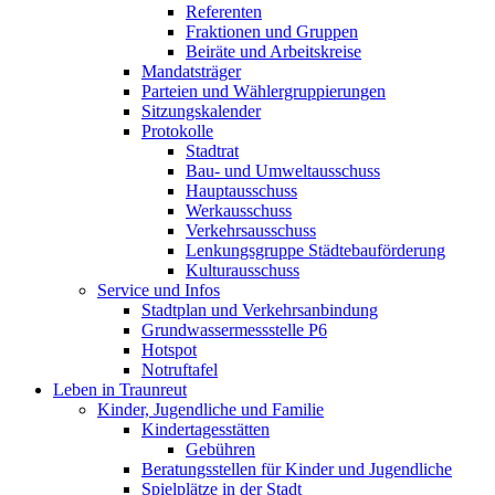
Referenten
Fraktionen und Gruppen
Beiräte und Arbeitskreise
Mandatsträger
Parteien und Wählergruppierungen
Sitzungskalender
Protokolle
Stadtrat
Bau- und Umweltausschuss
Hauptausschuss
Werkausschuss
Verkehrsausschuss
Lenkungsgruppe Städtebauförderung
Kulturausschuss
Service und Infos
Stadtplan und Verkehrsanbindung
Grundwassermessstelle P6
Hotspot
Notruftafel
Leben in Traunreut
Kinder, Jugendliche und Familie
Kindertagesstätten
Gebühren
Beratungsstellen für Kinder und Jugendliche
Spielplätze in der Stadt