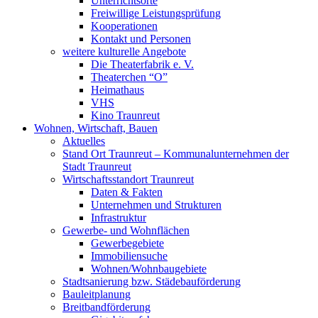
Unterrichtsorte
Freiwillige Leistungsprüfung
Kooperationen
Kontakt und Personen
weitere kulturelle Angebote
Die Theaterfabrik e. V.
Theaterchen “O”
Heimathaus
VHS
Kino Traunreut
Wohnen, Wirtschaft, Bauen
Aktuelles
Stand Ort Traunreut – Kommunalunternehmen der
Stadt Traunreut
Wirtschaftsstandort Traunreut
Daten & Fakten
Unternehmen und Strukturen
Infrastruktur
Gewerbe- und Wohnflächen
Gewerbegebiete
Immobiliensuche
Wohnen/Wohnbaugebiete
Stadtsanierung bzw. Städebauförderung
Bauleitplanung
Breitbandförderung