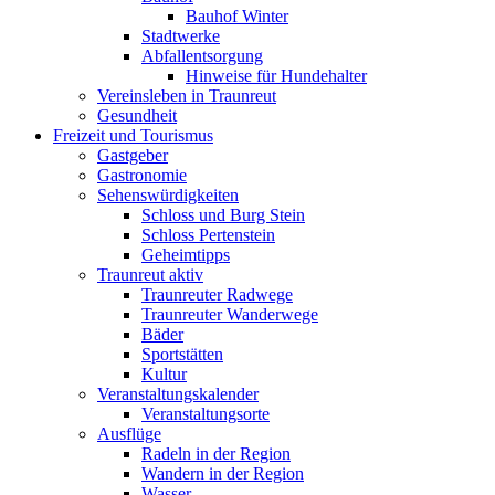
Bauhof Winter
Stadtwerke
Abfallentsorgung
Hinweise für Hundehalter
Vereinsleben in Traunreut
Gesundheit
Freizeit und Tourismus
Gastgeber
Gastronomie
Sehenswürdigkeiten
Schloss und Burg Stein
Schloss Pertenstein
Geheimtipps
Traunreut aktiv
Traunreuter Radwege
Traunreuter Wanderwege
Bäder
Sportstätten
Kultur
Veranstaltungskalender
Veranstaltungsorte
Ausflüge
Radeln in der Region
Wandern in der Region
Wasser