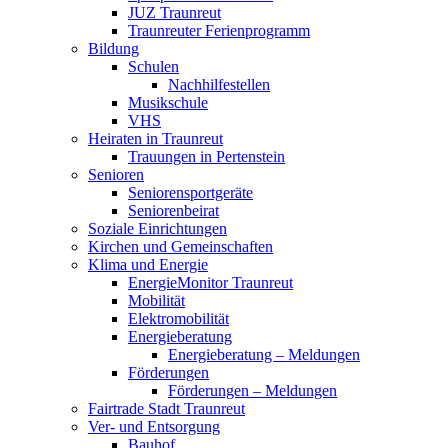
JUZ Traunreut
Traunreuter Ferienprogramm
Bildung
Schulen
Nachhilfestellen
Musikschule
VHS
Heiraten in Traunreut
Trauungen in Pertenstein
Senioren
Seniorensportgeräte
Seniorenbeirat
Soziale Einrichtungen
Kirchen und Gemeinschaften
Klima und Energie
EnergieMonitor Traunreut
Mobilität
Elektromobilität
Energieberatung
Energieberatung – Meldungen
Förderungen
Förderungen – Meldungen
Fairtrade Stadt Traunreut
Ver- und Entsorgung
Bauhof