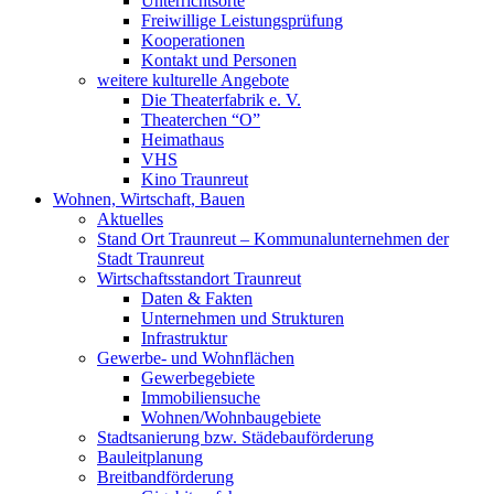
Unterrichtsorte
Freiwillige Leistungsprüfung
Kooperationen
Kontakt und Personen
weitere kulturelle Angebote
Die Theaterfabrik e. V.
Theaterchen “O”
Heimathaus
VHS
Kino Traunreut
Wohnen, Wirtschaft, Bauen
Aktuelles
Stand Ort Traunreut – Kommunalunternehmen der
Stadt Traunreut
Wirtschaftsstandort Traunreut
Daten & Fakten
Unternehmen und Strukturen
Infrastruktur
Gewerbe- und Wohnflächen
Gewerbegebiete
Immobiliensuche
Wohnen/Wohnbaugebiete
Stadtsanierung bzw. Städebauförderung
Bauleitplanung
Breitbandförderung