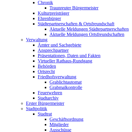
Chronik
Traunreuter Bürgermeister
Kulturpreisträger
Ehrenbürger
Städtepartnerschaften & Ortsfreundschaft
Aktuelle Meldungen Städtepartnerschaften
Aktuelle Meldungen Ortsfreundschaften
Verwaltung
Ämter und Sachgebiete
Ansprechpartner
Präsentationen, Daten und Fakten
Virtueller Rathaus-Rundgang
Behörden
Ortsrecht
Friedhofsverwaltung
Grablichtautomat
Grabmalkontrolle
Feuerwehren
Stadtarchiv
Erster Bürgermeister
Stadtpolitik
Stadtrat
Geschäftsordnung
Mitglieder
Ausschüsse