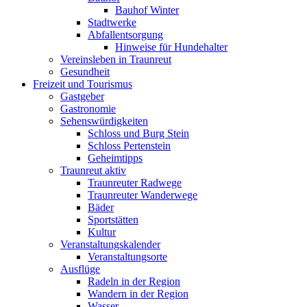
Bauhof Winter
Stadtwerke
Abfallentsorgung
Hinweise für Hundehalter
Vereinsleben in Traunreut
Gesundheit
Freizeit und Tourismus
Gastgeber
Gastronomie
Sehenswürdigkeiten
Schloss und Burg Stein
Schloss Pertenstein
Geheimtipps
Traunreut aktiv
Traunreuter Radwege
Traunreuter Wanderwege
Bäder
Sportstätten
Kultur
Veranstaltungskalender
Veranstaltungsorte
Ausflüge
Radeln in der Region
Wandern in der Region
Wasser