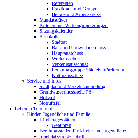
Referenten
Fraktionen und Gruppen
Beiräte und Arbeitskreise
Mandatsträger
Parteien und Wählergruppierungen
Sitzungskalender
Protokolle
Stadtrat
Bau- und Umweltausschuss
Hauptausschuss
Werkausschuss
Verkehrsausschuss
Lenkungsgruppe Städtebauförderung
Kulturausschuss
Service und Infos
Stadtplan und Verkehrsanbindung
Grundwassermessstelle P6
Hotspot
Notruftafel
Leben in Traunreut
Kinder, Jugendliche und Familie
Kindertagesstätten
Gebühren
Beratungsstellen für Kinder und Jugendliche
Spielplätze in der Stadt