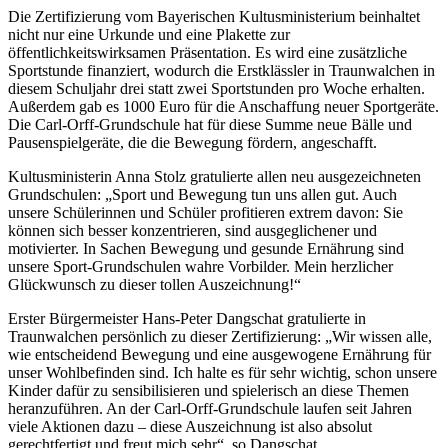
Die Zertifizierung vom Bayerischen Kultusministerium beinhaltet
nicht nur eine Urkunde und eine Plakette zur
öffentlichkeitswirksamen Präsentation. Es wird eine zusätzliche
Sportstunde finanziert, wodurch die Erstklässler in Traunwalchen in
diesem Schuljahr drei statt zwei Sportstunden pro Woche erhalten.
Außerdem gab es 1000 Euro für die Anschaffung neuer Sportgeräte.
Die Carl-Orff-Grundschule hat für diese Summe neue Bälle und
Pausenspielgeräte, die die Bewegung fördern, angeschafft.
Kultusministerin Anna Stolz gratulierte allen neu ausgezeichneten
Grundschulen: „Sport und Bewegung tun uns allen gut. Auch
unsere Schülerinnen und Schüler profitieren extrem davon: Sie
können sich besser konzentrieren, sind ausgeglichener und
motivierter. In Sachen Bewegung und gesunde Ernährung sind
unsere Sport-Grundschulen wahre Vorbilder. Mein herzlicher
Glückwunsch zu dieser tollen Auszeichnung!“
Erster Bürgermeister Hans-Peter Dangschat gratulierte in
Traunwalchen persönlich zu dieser Zertifizierung: „Wir wissen alle,
wie entscheidend Bewegung und eine ausgewogene Ernährung für
unser Wohlbefinden sind. Ich halte es für sehr wichtig, schon unsere
Kinder dafür zu sensibilisieren und spielerisch an diese Themen
heranzuführen. An der Carl-Orff-Grundschule laufen seit Jahren
viele Aktionen dazu – diese Auszeichnung ist also absolut
gerechtfertigt und freut mich sehr“, so Dangschat.