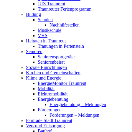
JUZ Traunreut
Traunreuter Ferienprogramm
Bildung
Schulen
Nachhilfestellen
Musikschule
VHS
Heiraten in Traunreut
Trauungen in Pertenstein
Senioren
Seniorensportgeräte
Seniorenbeirat
Soziale Einrichtungen
Kirchen und Gemeinschaften
Klima und Energie
EnergieMonitor Traunreut
Mobilität
Elektromobilität
Energieberatung
Energieberatung – Meldungen
Förderungen
Förderungen – Meldungen
Fairtrade Stadt Traunreut
Ver- und Entsorgung
Bauhof