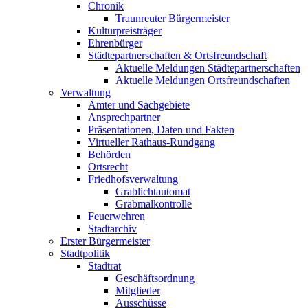
Chronik
Traunreuter Bürgermeister
Kulturpreisträger
Ehrenbürger
Städtepartnerschaften & Ortsfreundschaft
Aktuelle Meldungen Städtepartnerschaften
Aktuelle Meldungen Ortsfreundschaften
Verwaltung
Ämter und Sachgebiete
Ansprechpartner
Präsentationen, Daten und Fakten
Virtueller Rathaus-Rundgang
Behörden
Ortsrecht
Friedhofsverwaltung
Grablichtautomat
Grabmalkontrolle
Feuerwehren
Stadtarchiv
Erster Bürgermeister
Stadtpolitik
Stadtrat
Geschäftsordnung
Mitglieder
Ausschüsse