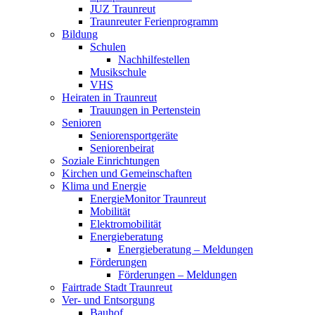
JUZ Traunreut
Traunreuter Ferienprogramm
Bildung
Schulen
Nachhilfestellen
Musikschule
VHS
Heiraten in Traunreut
Trauungen in Pertenstein
Senioren
Seniorensportgeräte
Seniorenbeirat
Soziale Einrichtungen
Kirchen und Gemeinschaften
Klima und Energie
EnergieMonitor Traunreut
Mobilität
Elektromobilität
Energieberatung
Energieberatung – Meldungen
Förderungen
Förderungen – Meldungen
Fairtrade Stadt Traunreut
Ver- und Entsorgung
Bauhof