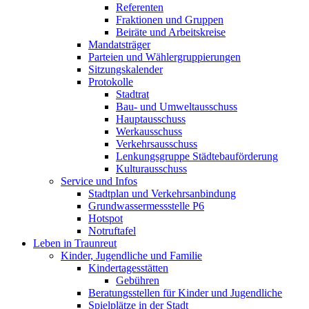
Referenten
Fraktionen und Gruppen
Beiräte und Arbeitskreise
Mandatsträger
Parteien und Wählergruppierungen
Sitzungskalender
Protokolle
Stadtrat
Bau- und Umweltausschuss
Hauptausschuss
Werkausschuss
Verkehrsausschuss
Lenkungsgruppe Städtebauförderung
Kulturausschuss
Service und Infos
Stadtplan und Verkehrsanbindung
Grundwassermessstelle P6
Hotspot
Notruftafel
Leben in Traunreut
Kinder, Jugendliche und Familie
Kindertagesstätten
Gebühren
Beratungsstellen für Kinder und Jugendliche
Spielplätze in der Stadt