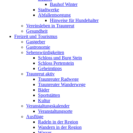
Bauhof Winter
Stadtwerke
Abfallentsorgung
Hinweise für Hundehalter
Vereinsleben in Traunreut
Gesundheit
Freizeit und Tourismus
Gastgeber
Gastronomie
Sehenswürdigkeiten
Schloss und Burg Stein
Schloss Pertenstein
Geheimtipps
Traunreut aktiv
Traunreuter Radwege
Traunreuter Wanderwege
Bäder
Sportstätten
Kultur
Veranstaltungskalender
Veranstaltungsorte
Ausflüge
Radeln in der Region
Wandern in der Region
Wasser