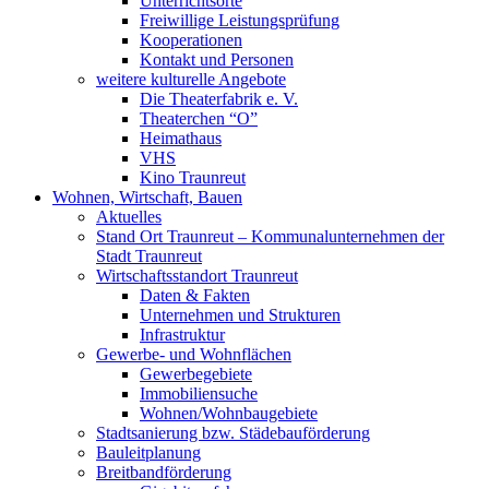
Unterrichtsorte
Freiwillige Leistungsprüfung
Kooperationen
Kontakt und Personen
weitere kulturelle Angebote
Die Theaterfabrik e. V.
Theaterchen “O”
Heimathaus
VHS
Kino Traunreut
Wohnen, Wirtschaft, Bauen
Aktuelles
Stand Ort Traunreut – Kommunalunternehmen der
Stadt Traunreut
Wirtschaftsstandort Traunreut
Daten & Fakten
Unternehmen und Strukturen
Infrastruktur
Gewerbe- und Wohnflächen
Gewerbegebiete
Immobiliensuche
Wohnen/Wohnbaugebiete
Stadtsanierung bzw. Städebauförderung
Bauleitplanung
Breitbandförderung