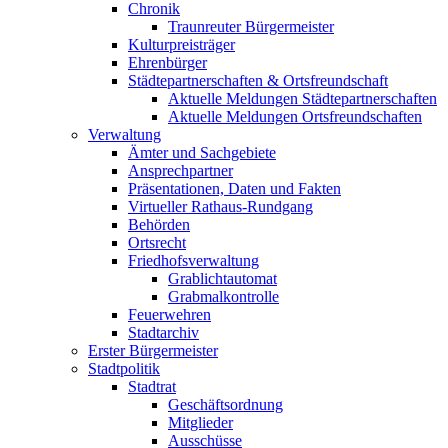
Chronik
Traunreuter Bürgermeister
Kulturpreisträger
Ehrenbürger
Städtepartnerschaften & Ortsfreundschaft
Aktuelle Meldungen Städtepartnerschaften
Aktuelle Meldungen Ortsfreundschaften
Verwaltung
Ämter und Sachgebiete
Ansprechpartner
Präsentationen, Daten und Fakten
Virtueller Rathaus-Rundgang
Behörden
Ortsrecht
Friedhofsverwaltung
Grablichtautomat
Grabmalkontrolle
Feuerwehren
Stadtarchiv
Erster Bürgermeister
Stadtpolitik
Stadtrat
Geschäftsordnung
Mitglieder
Ausschüsse