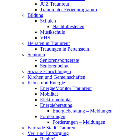
JUZ Traunreut
Traunreuter Ferienprogramm
Bildung
Schulen
Nachhilfestellen
Musikschule
VHS
Heiraten in Traunreut
Trauungen in Pertenstein
Senioren
Seniorensportgeräte
Seniorenbeirat
Soziale Einrichtungen
Kirchen und Gemeinschaften
Klima und Energie
EnergieMonitor Traunreut
Mobilität
Elektromobilität
Energieberatung
Energieberatung – Meldungen
Förderungen
Förderungen – Meldungen
Fairtrade Stadt Traunreut
Ver- und Entsorgung
Bauhof