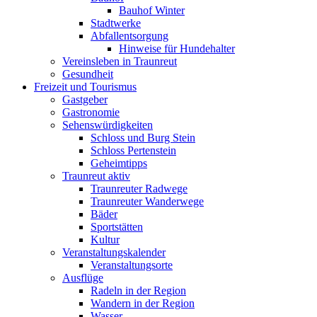
Bauhof Winter
Stadtwerke
Abfallentsorgung
Hinweise für Hundehalter
Vereinsleben in Traunreut
Gesundheit
Freizeit und Tourismus
Gastgeber
Gastronomie
Sehenswürdigkeiten
Schloss und Burg Stein
Schloss Pertenstein
Geheimtipps
Traunreut aktiv
Traunreuter Radwege
Traunreuter Wanderwege
Bäder
Sportstätten
Kultur
Veranstaltungskalender
Veranstaltungsorte
Ausflüge
Radeln in der Region
Wandern in der Region
Wasser