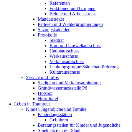
Referenten
Fraktionen und Gruppen
Beiräte und Arbeitskreise
Mandatsträger
Parteien und Wählergruppierungen
Sitzungskalender
Protokolle
Stadtrat
Bau- und Umweltausschuss
Hauptausschuss
Werkausschuss
Verkehrsausschuss
Lenkungsgruppe Städtebauförderung
Kulturausschuss
Service und Infos
Stadtplan und Verkehrsanbindung
Grundwassermessstelle P6
Hotspot
Notruftafel
Leben in Traunreut
Kinder, Jugendliche und Familie
Kindertagesstätten
Gebühren
Beratungsstellen für Kinder und Jugendliche
Spielplätze in der Stadt