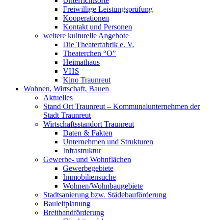
Unterrichtsorte
Freiwillige Leistungsprüfung
Kooperationen
Kontakt und Personen
weitere kulturelle Angebote
Die Theaterfabrik e. V.
Theaterchen “O”
Heimathaus
VHS
Kino Traunreut
Wohnen, Wirtschaft, Bauen
Aktuelles
Stand Ort Traunreut – Kommunalunternehmen der
Stadt Traunreut
Wirtschaftsstandort Traunreut
Daten & Fakten
Unternehmen und Strukturen
Infrastruktur
Gewerbe- und Wohnflächen
Gewerbegebiete
Immobiliensuche
Wohnen/Wohnbaugebiete
Stadtsanierung bzw. Städebauförderung
Bauleitplanung
Breitbandförderung