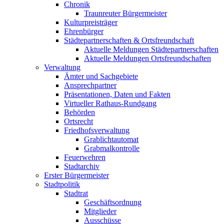
Chronik
Traunreuter Bürgermeister
Kulturpreisträger
Ehrenbürger
Städtepartnerschaften & Ortsfreundschaft
Aktuelle Meldungen Städtepartnerschaften
Aktuelle Meldungen Ortsfreundschaften
Verwaltung
Ämter und Sachgebiete
Ansprechpartner
Präsentationen, Daten und Fakten
Virtueller Rathaus-Rundgang
Behörden
Ortsrecht
Friedhofsverwaltung
Grablichtautomat
Grabmalkontrolle
Feuerwehren
Stadtarchiv
Erster Bürgermeister
Stadtpolitik
Stadtrat
Geschäftsordnung
Mitglieder
Ausschüsse