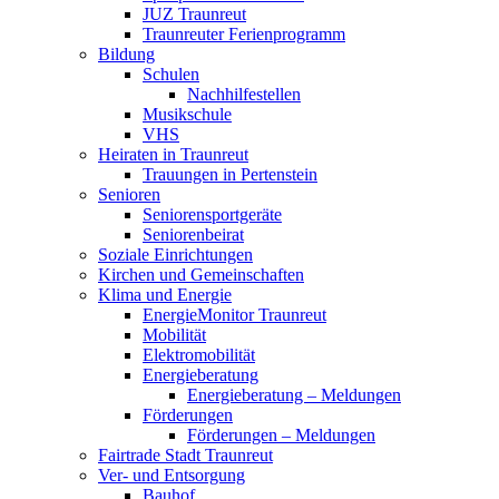
JUZ Traunreut
Traunreuter Ferienprogramm
Bildung
Schulen
Nachhilfestellen
Musikschule
VHS
Heiraten in Traunreut
Trauungen in Pertenstein
Senioren
Seniorensportgeräte
Seniorenbeirat
Soziale Einrichtungen
Kirchen und Gemeinschaften
Klima und Energie
EnergieMonitor Traunreut
Mobilität
Elektromobilität
Energieberatung
Energieberatung – Meldungen
Förderungen
Förderungen – Meldungen
Fairtrade Stadt Traunreut
Ver- und Entsorgung
Bauhof