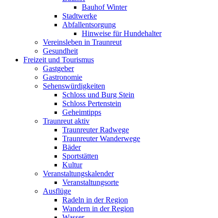
Bauhof Winter
Stadtwerke
Abfallentsorgung
Hinweise für Hundehalter
Vereinsleben in Traunreut
Gesundheit
Freizeit und Tourismus
Gastgeber
Gastronomie
Sehenswürdigkeiten
Schloss und Burg Stein
Schloss Pertenstein
Geheimtipps
Traunreut aktiv
Traunreuter Radwege
Traunreuter Wanderwege
Bäder
Sportstätten
Kultur
Veranstaltungskalender
Veranstaltungsorte
Ausflüge
Radeln in der Region
Wandern in der Region
Wasser