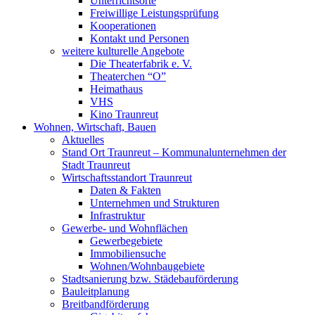
Unterrichtsorte
Freiwillige Leistungsprüfung
Kooperationen
Kontakt und Personen
weitere kulturelle Angebote
Die Theaterfabrik e. V.
Theaterchen “O”
Heimathaus
VHS
Kino Traunreut
Wohnen, Wirtschaft, Bauen
Aktuelles
Stand Ort Traunreut – Kommunalunternehmen der
Stadt Traunreut
Wirtschaftsstandort Traunreut
Daten & Fakten
Unternehmen und Strukturen
Infrastruktur
Gewerbe- und Wohnflächen
Gewerbegebiete
Immobiliensuche
Wohnen/Wohnbaugebiete
Stadtsanierung bzw. Städebauförderung
Bauleitplanung
Breitbandförderung