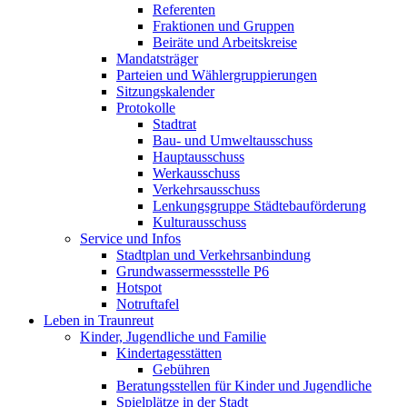
Referenten
Fraktionen und Gruppen
Beiräte und Arbeitskreise
Mandatsträger
Parteien und Wählergruppierungen
Sitzungskalender
Protokolle
Stadtrat
Bau- und Umweltausschuss
Hauptausschuss
Werkausschuss
Verkehrsausschuss
Lenkungsgruppe Städtebauförderung
Kulturausschuss
Service und Infos
Stadtplan und Verkehrsanbindung
Grundwassermessstelle P6
Hotspot
Notruftafel
Leben in Traunreut
Kinder, Jugendliche und Familie
Kindertagesstätten
Gebühren
Beratungsstellen für Kinder und Jugendliche
Spielplätze in der Stadt