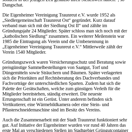
Dangschat.
Die Eigenheimer Vereinigung Traunreut e.V. wurde 1952 als
„Siedlergemeinschaft Traunreut Ost“ gegründet. Kurz darauf
verband man sich mit der Siedlung Ost II“ und zählte im
Gründungsjahr 24 Mitglieder. Später schloss man sich noch mit der
„katholischen Siedlung“ zusammen. Ein weiterer Meilenstein war
1985 die Eintragung als Verein und die Umbenennung in
„Eigenheimer Vereinigung Traunreut e.V.“ Mittlerweile zählt der
Verein 1540 Mitglieder.
Gründungszweck waren Versicherungsschutz und Beratung sowie
preisgünstige Sammelbestellungen von Saatgut, Torf und
Düngemitteln sowie Sträuchern und Bäumen. Später verlagerten
sich die Prioritäten auf Rechtsberatung des Dachverbandes und
Fachvorträge der unterschiedlichen Sparten. Zudem hat sich die
Palette der Gerätschaften, welche zum günstigen Verleih für die
Mitglieder bereitstehen, ständig erweitert. Die neueste
Errungenschaft ist ein Gerüst. Unter anderem befinden sich
Vertikutierer, eine Wärmebildkamera oder eine Stein- und
Pflasterschneidemaschine sind im Besitz des Vereins.
Auch die Zusammenarbeit mit der Stadt Traunreut funktioniert sehr
gut. Auf Initiative der Eigenheimer wurden vor rund 40 Jahren das
erste Mal an verschiedenen Stellen im Stadtgebiet Grüngutcontainer