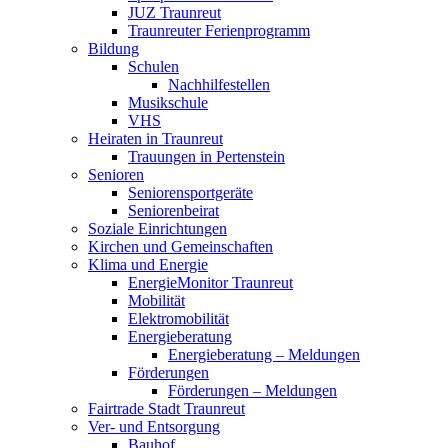
JUZ Traunreut
Traunreuter Ferienprogramm
Bildung
Schulen
Nachhilfestellen
Musikschule
VHS
Heiraten in Traunreut
Trauungen in Pertenstein
Senioren
Seniorensportgeräte
Seniorenbeirat
Soziale Einrichtungen
Kirchen und Gemeinschaften
Klima und Energie
EnergieMonitor Traunreut
Mobilität
Elektromobilität
Energieberatung
Energieberatung – Meldungen
Förderungen
Förderungen – Meldungen
Fairtrade Stadt Traunreut
Ver- und Entsorgung
Bauhof