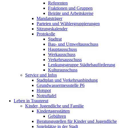
Referenten
Fraktionen und Gruppen
Beiräte und Arbeitskreise
Mandatsträger
Parteien und Wählergruppierungen
Sitzungskalender
Protokolle
Stadtrat
Bau- und Umweltausschuss
Hauptausschuss
Werkausschuss
Verkehrsausschuss
Lenkungsgruppe Städtebauförderung
Kulturausschuss
Service und Infos
Stadtplan und Verkehrsanbindung
Grundwassermessstelle P6
Hotspot
Notruftafel
Leben in Traunreut
Kinder, Jugendliche und Familie
Kindertagesstätten
Gebühren
Beratungsstellen für Kinder und Jugendliche
Spielplätze in der Stadt