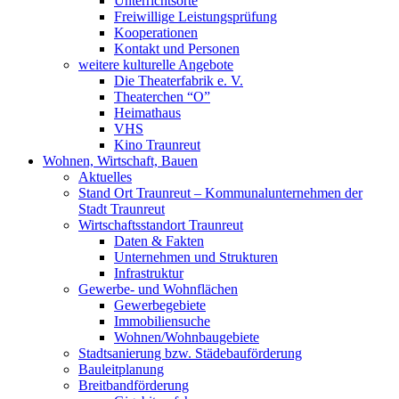
Unterrichtsorte
Freiwillige Leistungsprüfung
Kooperationen
Kontakt und Personen
weitere kulturelle Angebote
Die Theaterfabrik e. V.
Theaterchen “O”
Heimathaus
VHS
Kino Traunreut
Wohnen, Wirtschaft, Bauen
Aktuelles
Stand Ort Traunreut – Kommunalunternehmen der
Stadt Traunreut
Wirtschaftsstandort Traunreut
Daten & Fakten
Unternehmen und Strukturen
Infrastruktur
Gewerbe- und Wohnflächen
Gewerbegebiete
Immobiliensuche
Wohnen/Wohnbaugebiete
Stadtsanierung bzw. Städebauförderung
Bauleitplanung
Breitbandförderung