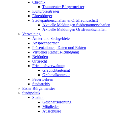
Chronik
Traunreuter Bürgermeister
Kulturpreisträger
Ehrenbürger
Städtepartnerschaften & Ortsfreundschaft
Aktuelle Meldungen Städtepartnerschaften
Aktuelle Meldungen Ortsfreundschaften
Verwaltung
Ämter und Sachgebiete
Ansprechpartner
Präsentationen, Daten und Fakten
Virtueller Rathaus-Rundgang
Behörden
Ortsrecht
Friedhofsverwaltung
Grablichtautomat
Grabmalkontrolle
Feuerwehren
Stadtarchiv
Erster Bürgermeister
Stadtpolitik
Stadtrat
Geschäftsordnung
Mitglieder
Ausschüsse